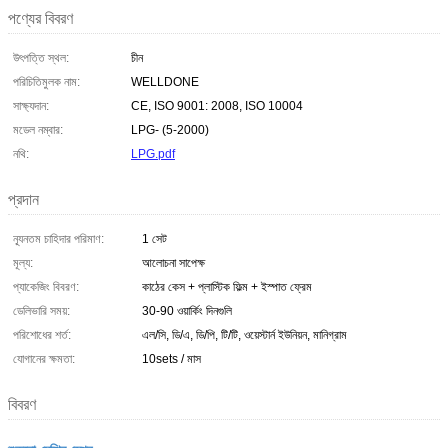
পণ্যের বিবরণ
উৎপত্তি স্থল:
চীন
পরিচিতিমুলক নাম:
WELLDONE
সাক্ষ্যদান:
CE, ISO 9001: 2008, ISO 10004
মডেল নম্বার:
LPG- (5-2000)
নথি:
LPG.pdf
প্রদান
ন্যূনতম চাহিদার পরিমাণ:
1 সেট
মূল্য:
আলোচনা সাপেক্ষ
প্যাকেজিং বিবরণ:
কাঠের কেস + প্লাস্টিক ফিল্ম + ইস্পাত ফ্রেম
ডেলিভারি সময়:
30-90 ওয়ার্কিং দিনগুলি
পরিশোধের শর্ত:
এল/সি, ডি/এ, ডি/পি, টি/টি, ওয়েস্টার্ন ইউনিয়ন, মানিগ্রাম
যোগানের ক্ষমতা:
10sets / মাস
বিবরণ