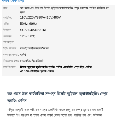
শুকনো মেশিন স্প্রে
নাম:
কম খরচে এবং উচ্চ দক্ষ রিমোট কন্ট্রোল অ্যাটোমাইজিং স্প্রে শুকানোর মেশিনে ইউনিফর্ম ফগ
ড্রপ
ভোল্টেজ:
110V/220V/380V/415V/480V
হার্টজ:
50Hz, 60Hz
উপাদান:
SUS304/SUS316L
শুকানোর
120-350℃
তাপমাত্রা:
হিটিং রিসোর্স:
বাষ্প/ইলেকট্রিক/গ্যাস/ডিজেল
শুকানোর দক্ষতা:
৭০%
নিয়ন্ত্রণের উপায়:
বোতাম/টাচ স্ক্রিন/রিমোট
রিমোট কন্ট্রোল অ্যাটমাইজিং ড্রায়িং মেশিন
এটমাইজিং স্প্রে ড্রিং মেশিন
লক্ষণীয় করা:
,
,
415 ভি এটমাইজিং ড্রায়িং মেশিন
কম খরচে উচ্চ কার্যকারিতা সম্পন্ন রিমোট কন্ট্রোল অ্যাটোমাইজিং স্প্রে
ড্রায়িং মেশিন
শক্তি সাশ্রয়ী এবং পরিবেশ বান্ধব এলপিজি মডেল লেবু রস স্প্রে ড্রায়ার হল একটি
উন্নত শিল্প সরঞ্জাম যা তরল খাদ্য পদার্থ যেমন ফলের রস, সবজির রস এবং উদ্ভিজ্জ