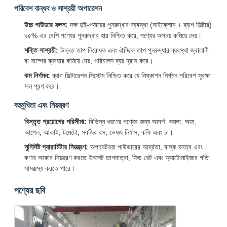
পরিবেশ বান্ধব ও সাশ্রয়ী অপারেশন
উচ্চ পাউডার ফলন:
দক্ষ দুই-পর্যায়ের পুনরুদ্ধার ব্যবস্থা (সাইক্লোন + ব্যাগ ফিল্টার)
৯৫% এর বেশি পণ্যের পুনরুদ্ধার হার নিশ্চিত করে, পণ্যের অপচয় কমিয়ে দেয়।
শক্তি সাশ্রয়ী:
উন্নত তাপ নিরোধক এবং ঐচ্ছিক তাপ পুনরুদ্ধার ব্যবস্থা জ্বালানী
বা বাষ্পের ব্যবহার কমিয়ে দেয়, পরিচালন ব্যয় হ্রাস করে।
কম নির্গমন:
ব্যাগ ফিল্টারেশন সিস্টেম নিশ্চিত করে যে নিষ্কাশন নির্গমন পরিবেশ সুরক্ষা
মান পূরণ করে।
বহুমুখিতা এবং নিয়ন্ত্রণ
বিস্তৃত প্রয়োগের পরিসীমা:
বিভিন্ন ধরণের পণ্যের জন্য আদর্শ: কমলা, আম,
আপেল, আকাই, টমেটো, সবজির রস, ভেষজ নির্যাস, কফি এবং চা।
সুনির্দিষ্ট প্যারামিটার নিয়ন্ত্রণ:
অপারেটররা পাউডারের আর্দ্রতা, বাল্ক ঘনত্ব এবং
কণার আকার নিয়ন্ত্রণ করতে ইনলেট তাপমাত্রা, ফিড রেট এবং অ্যাটোমাইজার গতি
সামঞ্জস্য করতে পারে।
পণ্যের ছবি