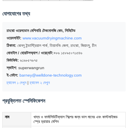
যোগাযোগের তথ্য
চাংঝো ওয়েলডোন মেশিনারি টেকনোলজি কোং, লিমিটেড
ওয়েবসাইট:
www.vacuumdryingmachine.com
ঠিকানা:
ঝেনলু ইন্ডাস্ট্রিয়াল পার্ক, তিয়াননিং জেলা, চাংঝো, জিয়াংসু, চীন
মোবাইল / হোয়াটসঅ্যাপ / ওয়েচ্যাট:
+৮৬ ১৫৮৯৫০৭১৫৪৬
কিউকিউ:
৬১৯৮৫৭৬৭৫
স্কাইপ:
superwangrun
ই-মেইল:
barney@welldone-technology.com
চ্যানেল ১ দেখুন
|
চ্যানেল ২ দেখুন
প্রযুক্তিগত স্পেসিফিকেশন
নাম
খাদ্য ও ফার্মাসিউটিক্যাল শিল্পের জন্য ভাল মানের এবং কাস্টমাইজড
স্প্রে ড্রায়ার মেশিন