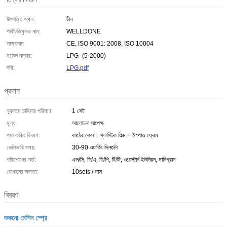
উৎপত্তি স্থল:
চীন
পরিচিতিমুলক নাম:
WELLDONE
সাক্ষ্যদান:
CE, ISO 9001: 2008, ISO 10004
মডেল নম্বার:
LPG- (5-2000)
নথি:
LPG.pdf
প্রদান
ন্যূনতম চাহিদার পরিমাণ:
1 সেট
মূল্য:
আলোচনা সাপেক্ষ
প্যাকেজিং বিবরণ:
কাঠের কেস + প্লাস্টিক ফিল্ম + ইস্পাত ফ্রেম
ডেলিভারি সময়:
30-90 ওয়ার্কিং দিনগুলি
পরিশোধের শর্ত:
এল/সি, ডি/এ, ডি/পি, টি/টি, ওয়েস্টার্ন ইউনিয়ন, মানিগ্রাম
যোগানের ক্ষমতা:
10sets / মাস
বিবরণ
শুকনো মেশিন স্প্রে