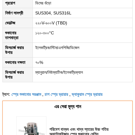
প্রয়োগ
ডিমের গুঁড়ো
নির্মাণ সামগ্রী
SUS304, SUS316L
ভোল্টেজ
২২০V-৬০০V (TBD)
শুকানোর
১২০-৩০০°C
তাপমাত্রা
ডিসচার্জ করার
ইলেকট্রিক/স্টিম/এলপিজি/ডিজেল
উপায়
শুকানোর দক্ষতা
৭০%
ডিসচার্জ করার
ম্যানুয়াল/নিউম্যাটিক/ইলেকট্রিক্যাল
উপায়
স্প্রে শুকানোর সরঞ্জাম
চাপ স্প্রে ড্রায়ার
ভ্যাকুয়াম স্প্রে ড্রায়ার
ট্যাগ:
,
,
এর সেরা মূল্য পান
পরিবেশ বান্ধব এবং খাদ্য স্তরের উচ্চ গতির
অ্যাটোমাইজার স্প্রে শুকানোর মেশিন