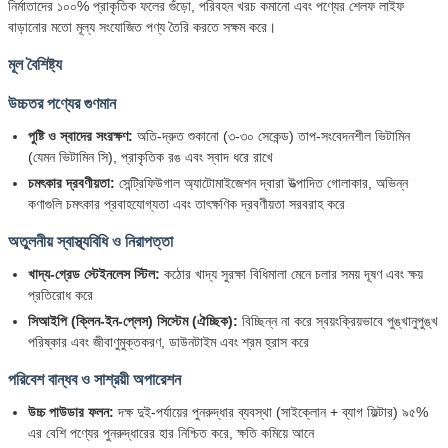
নির্মাতাদের ১০০% প্রাকৃতিক ফলের গুঁড়ো, পরিবহন খরচ কমানো এবং পণ্যের শেলফ লাইফ
বাড়ানোর মতো মূল্য সংযোজিত পণ্য তৈরি করতে সক্ষম করে।
মূল বৈশিষ্ট্য
উচ্চতর পণ্যের গুণমান
পুষ্টি ও স্বাদের সংরক্ষণ:
অতি-দ্রুত শুকানো (৩-৩০ সেকেন্ড) তাপ-সংবেদনশীল ভিটামিন
(যেমন ভিটামিন সি), প্রাকৃতিক রঙ এবং স্বাদ ধরে রাখে
চমৎকার দ্রবণীয়তা:
সেন্ট্রিফিউগাল অ্যাটোমাইজেশন দ্বারা উত্পাদিত গোলাকার, অভিন্ন
কণাগুলি চমৎকার প্রবাহযোগ্যতা এবং তাৎক্ষণিক দ্রবণীয়তা সরবরাহ করে
অতুলনীয় স্বাস্থ্যবিধি ও নিরাপত্তা
খাদ্য-গ্রেড স্টেইনলেস স্টিল:
কঠোর খাদ্য সুরক্ষা বিধিমালা মেনে চলার সময় দূষণ এবং ক্ষয়
প্রতিরোধ করে
সিআইপি (ক্লিন-ইন-প্লেস) সিস্টেম (ঐচ্ছিক):
বিচ্ছিন্ন না করে স্বয়ংক্রিয়ভাবে পুঙ্খানুপুঙ্খ
পরিষ্কার এবং জীবাণুমুক্তকরণ, ডাউনটাইম এবং শ্রম হ্রাস করে
পরিবেশ বান্ধব ও সাশ্রয়ী অপারেশন
উচ্চ পাউডার ফলন:
দক্ষ দুই-পর্যায়ের পুনরুদ্ধার ব্যবস্থা (সাইক্লোন + ব্যাগ ফিল্টার) ৯৫%
এর বেশি পণ্যের পুনরুদ্ধারের হার নিশ্চিত করে, ক্ষতি কমিয়ে আনে