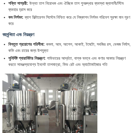
শক্তি সাশ্রয়ী:
উন্নত তাপ নিরোধক এবং ঐচ্ছিক তাপ পুনরুদ্ধার ব্যবস্থা জ্বালানী/স্টিম
ব্যবহার হ্রাস করে
কম নির্গমন:
ব্যাগ ফিল্টারেশন সিস্টেম নিশ্চিত করে যে নিষ্কাশন নির্গমন পরিবেশ সুরক্ষা মান পূরণ
করে
বহুমুখিতা এবং নিয়ন্ত্রণ
বিস্তৃত প্রয়োগের পরিসীমা:
কমলা, আম, আপেল, আকাই, টমেটো, সবজির রস, ভেষজ নির্যাস,
কফি এবং চায়ের জন্য উপযুক্ত
সুনির্দিষ্ট প্যারামিটার নিয়ন্ত্রণ:
পাউডারের আর্দ্রতা, বাল্ক ঘনত্ব এবং কণার আকার নিয়ন্ত্রণ
করতে সামঞ্জস্যযোগ্য ইনলেট তাপমাত্রা, ফিড রেট এবং অ্যাটোমাইজার গতি