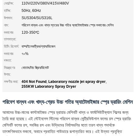
ভোল্টেজ:
110V/220V/380V/415V/480V
হার্টজ:
50Hz, 60Hz
উপাদান:
SUS304/SUS316L
নাম:
পরিবেশ বান্ধব এবং খাদ্য স্তরের উচ্চ গতির অ্যাটোমাইজার স্প্রে শুকানোর মেশিন
শুকানোর
120-350℃
তাপমাত্রা:
হিটিং রিসোর্স:
বাষ্প/ইলেকট্রিক/গ্যাস/ডিজেল
শুকানোর
৭০%
দক্ষতা:
নিয়ন্ত্রণের
বোতাম/টাচ স্ক্রিন/রিমোট
উপায়:
404 Not Found
Laboratory nozzle jet spray dryer
লক্ষণীয় করা:
,
,
255KW Laboratory Spray Dryer
পরিবেশ বান্ধব এবং খাদ্য-গ্রেড উচ্চ গতির অ্যাটোমাইজার স্প্রে ড্রায়িং মেশিন
আমাদের উচ্চ-মানের কাস্টমাইজড স্প্রে ড্রায়ার মেশিনটি খাদ্য ও ফার্মাসিউটিক্যাল শিল্পের জন্য
তৈরি করা হয়েছে। এই স্টেইনলেস স্টিলের পরিবেশ বান্ধব সেন্ট্রিফিউগাল ফলের রস স্প্রে ড্রায়িং
মেশিনটি ফলের রস, সবজির রস এবং উদ্ভিদের নির্যাসগুলির মতো তরল খাদ্য পদার্থকে
তাৎক্ষণিকভাবে শুকনো, অবাধে প্রবাহিত পাউডারে রূপান্তরিত করে। এই উন্নত প্রযুক্তি