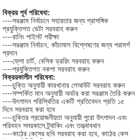
বিক্রয় পূর্ব পরিষেবা:
----সরঞ্জাম নির্বাচনে সহায়তার জন্য প্রাসঙ্গিক
প্রযুক্তিগত ডেটা সরবরাহ করুন
----রানিং পাইলট পরীক্ষা
----সরঞ্জাম নির্বাচন, কাঁচামাল বিশ্লেষণের জন্য পরামর্শ
প্রদান
----ফ্লো চার্ট, বেসিক ড্রয়িং সরবরাহ করুন
----প্রযুক্তিগত নকশা সরবরাহ করুন
বিক্রয়কালীন পরিষেবা:
----চুক্তি অনুযায়ী কারখানার লেআউট সরবরাহ করুন
----সম্পর্কিত মান অনুযায়ী অর্ডার করা সরঞ্জাম তৈরি করুন
----উৎপাদন পরিস্থিতির একটি প্রতিবেদন প্রতি ১৫
দিনে সরবরাহ করা হবে
----চুক্তির প্রয়োজনীয়তা অনুযায়ী পুরো উৎপাদন এবং
পরিবহন সময়কালে ট্র্যাকিং এবং তত্ত্বাবধান
----কাঠের কেসের ছবি সরবরাহ করা হবে, কাঠের কেস