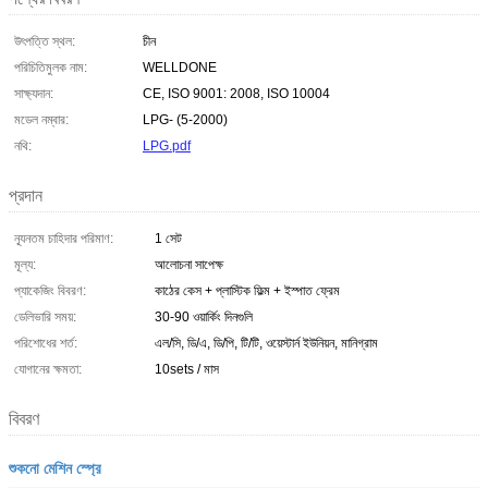
উৎপত্তি স্থল:
চীন
পরিচিতিমুলক নাম:
WELLDONE
সাক্ষ্যদান:
CE, ISO 9001: 2008, ISO 10004
মডেল নম্বার:
LPG- (5-2000)
নথি:
LPG.pdf
প্রদান
ন্যূনতম চাহিদার পরিমাণ:
1 সেট
মূল্য:
আলোচনা সাপেক্ষ
প্যাকেজিং বিবরণ:
কাঠের কেস + প্লাস্টিক ফিল্ম + ইস্পাত ফ্রেম
ডেলিভারি সময়:
30-90 ওয়ার্কিং দিনগুলি
পরিশোধের শর্ত:
এল/সি, ডি/এ, ডি/পি, টি/টি, ওয়েস্টার্ন ইউনিয়ন, মানিগ্রাম
যোগানের ক্ষমতা:
10sets / মাস
বিবরণ
শুকনো মেশিন স্প্রে