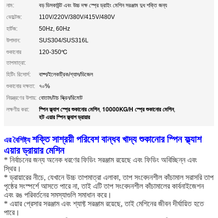
নাম:
বড় ডিসকাউন্ট এবং উচ্চ দক্ষ স্প্রে ড্রাইং মেশিন সরঞ্জাম দুধ শক্তি জন্য
ভোল্টেজ:
110V/220V/380V/415V/480V
হার্টজ:
50Hz, 60Hz
উপাদান:
SUS304/SUS316L
শুকানোর
120-350℃
তাপমাত্রা:
হিটিং রিসোর্স:
বাষ্প/ইলেকট্রিক/গ্যাস/ডিজেল
শুকানোর দক্ষতা:
৭০%
নিয়ন্ত্রণের উপায়:
বোতাম/টাচ স্ক্রিন/রিমোট
স্পিন ফ্ল্যাশ স্প্রে শুকানোর মেশিন
10000KG/H স্প্রে শুকানোর মেশিন
লক্ষণীয় করা:
,
,
হট এয়ার স্পিন ফ্ল্যাশ ড্রায়ার
শক্তি সাশ্রয়ী পরিবেশ বান্ধব খাদ্য শুকানোর স্পিন ফ্ল্যাশ
এর বৈশিষ্ট্য
এয়ার ড্রায়ার মেশিন
* নির্বাচনের জন্য অনেক ধরণের ফিডিং সরঞ্জাম রয়েছে এবং ফিডিং অবিচ্ছিন্ন এবং
স্থির।
* ড্রায়ারের নীচে, যেখানে উচ্চ তাপমাত্রা এলাকা, তাপ সংবেদনশীল কাঁচামাল সরাসরি তাপ
পৃষ্ঠের সংস্পর্শে আসতে পারে না, তাই এটি তাপ সংবেদনশীল কাঁচামালের কার্বনাইজেশন
এবং রঙ পরিবর্তনের সমস্যাগুলি সমাধান করে।
* এয়ার প্রেসার সরঞ্জাম এবং শ্যাফ্ট সরঞ্জাম রয়েছে, তাই মেশিনের জীবন দীর্ঘায়িত হতে
পারে।