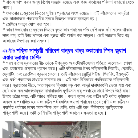
* বাতাস ভাগ করার জন্য বিশেষ সরঞ্জাম রয়েছে এবং গরম বাতাসের পরিমাণ বাড়ানো যেতে
পারে।
* শুকানোর চেম্বারের ভিতরে ঘূর্ণমান প্রবাহের অংশ রয়েছে। এটি কাঁচামালের আর্দ্রতা
এবং দানাদারকে প্রয়োজনীয় স্তরে নিয়ন্ত্রণ করতে ব্যবহৃত হয়।
* মেশিনে ঘনত্ব যোগ করা হবে।
* কারণ শুকানোর চেম্বারের ভিতরে বৃত্তাকার গ্যাসের গতি বেশি এবং কাঁচামালের থাকার
সময় কম, তাই উচ্চ দক্ষতা এবং দ্রুত গতি অর্জন করা সম্ভব। ছোট সরঞ্জাম দিয়ে বড়
আকারের উৎপাদন করা সম্ভব।
শক্তি সাশ্রয়ী পরিবেশ বান্ধব খাদ্য শুকানোর স্পিন ফ্ল্যাশ
এর নীতি
এয়ার ড্রায়ার মেশিন
* গরম বাতাস ড্রায়ারের নীচ থেকে উপযুক্ত অ্যাটোমাইজেশন গতিতে আলোড়ন, পেষণ
এবং শুকানোর চেম্বারে প্রবেশ করে। এটি কাঁচামালের উপর শক্তিশালী শিয়ারিং, ব্লোয়িং,
ফ্লোটিং এবং রোটেশন প্রভাব ফেলে। তাই কাঁচামাল সেন্ট্রিফিউজ, শিয়ারিং, ইমপ্যাক্ট
এবং ঘর্ষণ প্রভাবের মাধ্যমে দানাদার হয়। এটি তাপ বিনিময়ের প্রক্রিয়াকে শক্তিশালী
করে। ড্রায়ারের নীচে, আলোড়কের ক্রিয়ায় বড় এবং আর্দ্র দানাদারগুলি ভেঙে যায় এবং
ছোট এবং কম আর্দ্রতাযুক্ত দানাদারগুলি ঘূর্ণায়মান বায়ু প্রবাহের সাথে উপরে উঠে যায়।
উপরে ওঠার সময়, এটি আরও শুকিয়ে যায়। কারণ গ্যাস এবং কঠিন দুটি পর্যায় ঘূর্ণায়মান
অবস্থায় প্রবাহিত হয় এবং কঠিন পর্যায়গুলির জড়তা গ্যাসের চেয়ে বেশি এবং কঠিন ও
গ্যাসীয় পর্যায়ের মধ্যে আপেক্ষিক বেগ বেশি, তাই এটি তাপ বিনিময়ের প্রক্রিয়াকে
শক্তিশালী করে। তাই মেশিনটির শক্তিশালী শুকানোর ক্ষমতা রয়েছে।