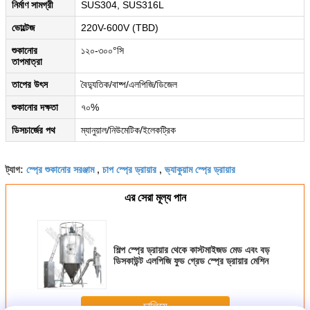
নির্মাণ সামগ্রী
SUS304, SUS316L
ভোল্টেজ
220V-600V (TBD)
শুকানোর
১২০-৩০০°সি
তাপমাত্রা
তাপের উৎস
বৈদ্যুতিক/বাষ্প/এলপিজি/ডিজেল
শুকানোর দক্ষতা
৭০%
ডিসচার্জের পথ
ম্যানুয়াল/নিউমেটিক/ইলেকট্রিক
স্প্রে শুকানোর সরঞ্জাম
চাপ স্প্রে ড্রায়ার
ভ্যাকুয়াম স্প্রে ড্রায়ার
ট্যাগ:
,
,
এর সেরা মূল্য পান
শিল্প স্প্রে ড্রায়ার থেকে কাস্টমাইজড মেড এবং বড়
ডিসকাউন্ট এলপিজি ফুড গ্রেড স্প্রে ড্রায়ার মেশিন
চালিয়ে