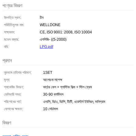
পণ্যের বিবরণ
উৎপত্তি স্থল:
চীন
পরিচিতিমুলক নাম:
WELLDONE
সাক্ষ্যদান:
CE, ISO 9001: 2008, ISO 10004
মডেল নম্বার:
এলপিজি- ((5-2000)
নথি:
LPG.pdf
প্রদান
ন্যূনতম চাহিদার পরিমাণ:
1SET
মূল্য:
আলোচনা সাপেক্ষ
প্যাকেজিং বিবরণ:
কাঠের কেস + প্লাস্টিক ফিল্ম + স্টিল ফ্রেম
ডেলিভারি সময়:
30-90 কার্যদিবস
পরিশোধের শর্ত:
এল/সি, ডি/এ, ডি/পি, টি/টি, ওয়েস্টার্ন ইউনিয়ন, মানিগ্রাম
যোগানের ক্ষমতা:
10 সেট/মাস
বিবরণ