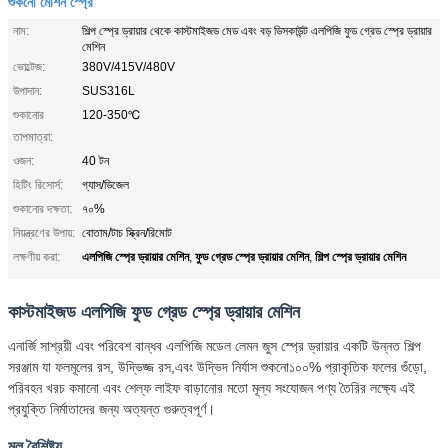
শুকনো মেশিন স্প্রে
নাম:
শিল্প স্প্রে ড্রায়ার থেকে কাস্টমাইজড মেড এবং বড় ডিসকাউন্ট এলপিজি ফুড গ্রেড স্প্রে ড্রায়ার
মেশিন
ভোল্টেজ:
380V/415V/480V
উপাদান:
SUS316L
শুকানোর
120-350℃
তাপমাত্রা:
ওজন:
40 টন
হিটিং রিসোর্স:
গ্যাস/ডিজেল
শুকানোর দক্ষতা:
৭০%
নিয়ন্ত্রণের উপায়:
বোতাম/টাচ স্ক্রিন/রিমোট
এলপিজি স্প্রে ড্রায়ার মেশিন
ফুড গ্রেড স্প্রে ড্রায়ার মেশিন
শিল্প স্প্রে ড্রায়ার মেশিন
লক্ষণীয় করা:
,
,
কাস্টমাইজড এলপিজি ফুড গ্রেড স্প্রে ড্রায়ার মেশিন
এনার্জি সাশ্রয়ী এবং পরিবেশ বান্ধব এলপিজি মডেল লেমন জুস স্প্রে ড্রায়ার একটি উন্নত শিল্প
সরঞ্জাম যা ফলমূলের রস, উদ্ভিজ্জ রস,এবং উদ্ভিদ নির্যাস শুকনো১০০% প্রাকৃতিক ফলের গুঁড়ো,
পরিবহন খরচ কমানো এবং শেল্ফ লাইফ বাড়ানোর মতো মূল্য সংযোজন পণ্য তৈরির লক্ষ্যে এই
প্রযুক্তি নির্মাতাদের জন্য অত্যন্ত গুরুত্বপূর্ণ।
মূল বৈশিষ্ট্য