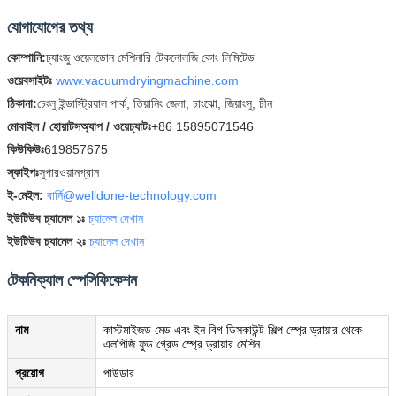
যোগাযোগের তথ্য
কোম্পানি:
চ্যাংজু ওয়েলডোন মেশিনারি টেকনোলজি কোং লিমিটেড
ওয়েবসাইটঃ
www.vacuumdryingmachine.com
ঠিকানা:
চেংলু ইন্ডাস্ট্রিয়াল পার্ক, তিয়ানিং জেলা, চাংঝো, জিয়াংসু, চীন
মোবাইল / হোয়াটসঅ্যাপ / ওয়েচ্যাটঃ
+86 15895071546
কিউকিউঃ
619857675
স্কাইপঃ
সুপারওয়ানগ্রান
ই-মেইল:
বার্নি@welldone-technology.com
ইউটিউব চ্যানেল ১ঃ
চ্যানেল দেখান
ইউটিউব চ্যানেল ২ঃ
চ্যানেল দেখান
টেকনিক্যাল স্পেসিফিকেশন
নাম
কাস্টমাইজড মেড এবং ইন বিগ ডিসকাউন্ট শিল্প স্প্রে ড্রায়ার থেকে
এলপিজি ফুড গ্রেড স্প্রে ড্রায়ার মেশিন
প্রয়োগ
পাউডার