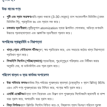
উচ্চ মানের পণ্য
পুষ্টি এবং স্বাদ সংরক্ষণঃ
অতি-দ্রুত শুকনো (3-30 সেকেন্ড) তাপ সংবেদনশীল ভিটামিন (যেমন
ভিটামিন সি), প্রাকৃতিক রঙ এবং স্বাদে লক করে।
চমৎকার দ্রবণীয়তা:
সেন্ট্রিফুগাল atomization দ্বারা উত্পাদিত গোলাকার, অভিন্ন কণাগুলি
উচ্চতর প্রবাহযোগ্যতা এবং তাত্ক্ষণিক দ্রবণীয়তা প্রদান করে।
অপরিমেয় স্বাস্থ্যবিধি ও নিরাপত্তা
খাদ্য-গ্রেড স্টেইনলেস স্টীলঃ
দূষণ, ক্ষয় প্রতিরোধ করে, এবং সবচেয়ে কঠোর খাদ্য নিরাপত্তা
প্রবিধান পূরণ করে।
সিআইপি সিস্টেম (পরিচ্ছন্নভাবে):
স্বয়ংক্রিয়, পুঙ্খানুপুঙ্খ পরিষ্কার এবং নির্বীজন করার
অনুমতি দেয়, যা ডাউনটাইম এবং শ্রম হ্রাস করে।
পরিবেশ বান্ধব ও ব্যয় কার্যকর অপারেশন
উচ্চ পাউডার ফলনঃ
কার্যকর দ্বি-পর্যায়ের পুনরুদ্ধার ব্যবস্থা (চক্রবৃদ্ধি + ব্যাগ ফিল্টার) 95%
এরও বেশি পণ্য পুনরুদ্ধারের হার নিশ্চিত করে, পণ্যের ক্ষতি হ্রাস করে।
এনার্জি এফেক্টিভঃ
উন্নত তাপ নিরোধক এবং বিকল্প তাপ পুনরুদ্ধার সিস্টেমগুলি জ্বালানী বা বাষ্প
খরচ হ্রাস করে, অপারেটিং খরচ হ্রাস করে।
নিম্ন নির্গমনঃ
ব্যাগ ফিল্টারিং সিস্টেম নিশ্চিত করে যে, নিষ্কাশন গ্যাস নিঃসরণ পরিবেশ সুরক্ষা