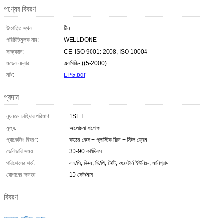
পণ্যের বিবরণ
উৎপত্তি স্থল:
চীন
পরিচিতিমুলক নাম:
WELLDONE
সাক্ষ্যদান:
CE, ISO 9001: 2008, ISO 10004
মডেল নম্বার:
এলপিজি- ((5-2000)
নথি:
LPG.pdf
প্রদান
ন্যূনতম চাহিদার পরিমাণ:
1SET
মূল্য:
আলোচনা সাপেক্ষ
প্যাকেজিং বিবরণ:
কাঠের কেস + প্লাস্টিক ফিল্ম + স্টিল ফ্রেম
ডেলিভারি সময়:
30-90 কার্যদিবস
পরিশোধের শর্ত:
এল/সি, ডি/এ, ডি/পি, টি/টি, ওয়েস্টার্ন ইউনিয়ন, মানিগ্রাম
যোগানের ক্ষমতা:
10 সেট/মাস
বিবরণ