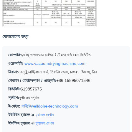
যোগাযোগের তথ্য
কোম্পানি:
চ্যাংজু ওয়েলডোন মেশিনারি টেকনোলজি কোং লিমিটেড
ওয়েবসাইটঃ
www.vacuumdryingmachine.com
ঠিকানা:
চেংলু ইন্ডাস্ট্রিয়াল পার্ক, তিয়ানিং জেলা, চাংঝো, জিয়াংসু, চীন
মোবাইল / হোয়াটসঅ্যাপ / ওয়েচ্যাটঃ
+86 15895071546
কিউকিউঃ
619857675
স্কাইপঃ
সুপারওয়ানগ্রান
ই-মেইল:
বার্নি@welldone-technology.com
ইউটিউব চ্যানেল ১ঃ
চ্যানেল দেখান
ইউটিউব চ্যানেল ২ঃ
চ্যানেল দেখান