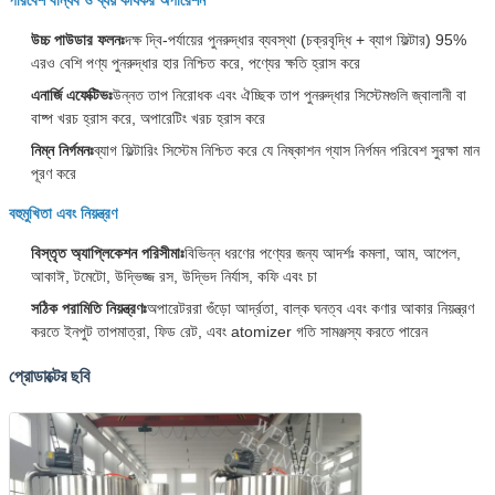
উচ্চ পাউডার ফলনঃ
দক্ষ দ্বি-পর্যায়ের পুনরুদ্ধার ব্যবস্থা (চক্রবৃদ্ধি + ব্যাগ ফিল্টার) 95%
এরও বেশি পণ্য পুনরুদ্ধার হার নিশ্চিত করে, পণ্যের ক্ষতি হ্রাস করে
এনার্জি এফেক্টিভঃ
উন্নত তাপ নিরোধক এবং ঐচ্ছিক তাপ পুনরুদ্ধার সিস্টেমগুলি জ্বালানী বা
বাষ্প খরচ হ্রাস করে, অপারেটিং খরচ হ্রাস করে
নিম্ন নির্গমনঃ
ব্যাগ ফিল্টারিং সিস্টেম নিশ্চিত করে যে নিষ্কাশন গ্যাস নির্গমন পরিবেশ সুরক্ষা মান
পূরণ করে
বহুমুখিতা এবং নিয়ন্ত্রণ
বিস্তৃত অ্যাপ্লিকেশন পরিসীমাঃ
বিভিন্ন ধরণের পণ্যের জন্য আদর্শঃ কমলা, আম, আপেল,
আকাঈ, টমেটো, উদ্ভিজ্জ রস, উদ্ভিদ নির্যাস, কফি এবং চা
সঠিক পরামিতি নিয়ন্ত্রণঃ
অপারেটররা গুঁড়ো আর্দ্রতা, বাল্ক ঘনত্ব এবং কণার আকার নিয়ন্ত্রণ
করতে ইনপুট তাপমাত্রা, ফিড রেট, এবং atomizer গতি সামঞ্জস্য করতে পারেন
প্রোডাক্টের ছবি