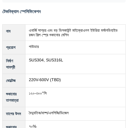
টেকনিক্যাল স্পেসিফিকেশন
এনার্জি সাশ্রয় এবং বড় ডিসকাউন্ট মাইক্রোএলগ ইউরিয়া ফর্মালডিহাইড
নাম
রজন শিল্প স্প্রে শুকানোর মেশিন
পাউডার
প্রয়োগ
SUS304, SUS316L
নির্মাণ
সামগ্রী
220V-600V (TBD)
ভোল্টেজ
১২০-৩০০°সি
শুকানোর
তাপমাত্রা
বৈদ্যুতিক/বাষ্প/এলপিজি/ডিজেল
তাপের উৎস
৭০%
শুকানোর