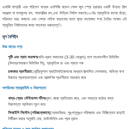
এনার্জি সাশ্রয়ী এবং পরিবেশ বান্ধব এলপিজি মডেল লেমন জুস স্প্রে ড্রায়ার একটি উন্নত শিল্প
সরঞ্জাম যা ফলমূলের রস, শাকসব্জির রস,এবং উদ্ভিদ নির্যাস শুকনো১০০% প্রাকৃতিক ফলের গুঁড়ো,
পরিবহন খরচ কমানো এবং শেল্ফ লাইফ বাড়ানোর মতো মূল্য সংযোজন পণ্য তৈরির লক্ষ্যে এই
প্রযুক্তি নির্মাতাদের জন্য অত্যন্ত গুরুত্বপূর্ণ।
মূল বৈশিষ্ট্য
উচ্চ মানের পণ্য
পুষ্টি এবং স্বাদ সংরক্ষণঃ
অতি-দ্রুত শুকানোর (3-30 সেকেন্ড) তাপ সংবেদনশীল ভিটামিন
(উদাহরণস্বরূপ ভিটামিন সি), প্রাকৃতিক রং এবং স্বাদে লক
চমৎকার দ্রবণীয়তা:
সেন্ট্রিফুগাল অ্যাটোমাইজেশনের মাধ্যমে উত্পাদিত গোলাকার, অভিন্ন কণা
উচ্চতর প্রবাহযোগ্যতা এবং তাত্ক্ষণিক দ্রবণীয়তা সরবরাহ করে
অপরিমেয় স্বাস্থ্যবিধি ও নিরাপত্তা
খাদ্য-গ্রেড স্টেইনলেস স্টীলঃ
দূষণ, জারা প্রতিরোধ করে, এবং সবচেয়ে কঠোর খাদ্য
নিরাপত্তা প্রবিধান পূরণ করে
সিআইপি সিস্টেম (পরিচ্ছন্নভাবে):
স্বয়ংক্রিয়, পুঙ্খানুপুঙ্খ পরিষ্কার এবং বিচ্ছিন্নতা ছাড়াই
নির্বীজন করার অনুমতি দেয়, ডাউনটাইম এবং শ্রম হ্রাস
পরিবেশ বান্ধব ও ব্যয় কার্যকর অপারেশন