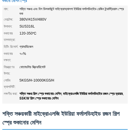
শুকনো মেশিন স্প্রে
নাম:
শক্তি সঞ্চয় এবং বিগ ডিসকাউন্টে মাইক্রোঅ্যালগা ইউরিয়া ফর্মালডিহাইড রেজিন ইন্ডাস্ট্রিয়াল স্প্রে
শুক
ভোল্টেজ:
380V/415V/480V
উপাদান:
SUS316L
শুকানোর
120-350℃
তাপমাত্রা:
হিটিং রিসোর্স:
গ্যাস/ডিজেল
শুকানোর
৭০%
দক্ষতা:
নিয়ন্ত্রণের
বোতাম/টাচ স্ক্রিন/রিমোট
উপায়:
লোডিং
5KGS/H-10000KGS/H
ক্যাপাসিটি:
শক্তি সঞ্চয় শিল্প স্প্রে শুকানোর মেশিন
মাইক্রোএলজি ইউরিয়া ফর্মালডিহাইড রজন স্প্রে ড্রায়ার
লক্ষণীয় করা:
,
,
55KW শিল্প স্প্রে শুকানোর মেশিন
শক্তি সঞ্চয়কারী মাইক্রোএলজি ইউরিয়া ফর্মালডিহাইড রজন শিল্প
স্প্রে শুকানোর মেশিন