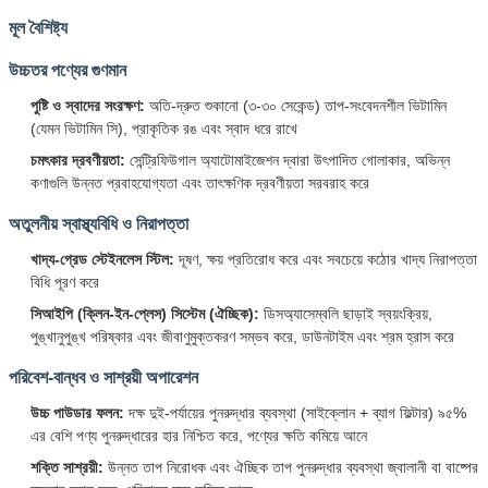
মূল বৈশিষ্ট্য
উচ্চতর পণ্যের গুণমান
পুষ্টি ও স্বাদের সংরক্ষণ:
অতি-দ্রুত শুকানো (৩-৩০ সেকেন্ড) তাপ-সংবেদনশীল ভিটামিন
(যেমন ভিটামিন সি), প্রাকৃতিক রঙ এবং স্বাদ ধরে রাখে
চমৎকার দ্রবণীয়তা:
সেন্ট্রিফিউগাল অ্যাটোমাইজেশন দ্বারা উৎপাদিত গোলাকার, অভিন্ন
কণাগুলি উন্নত প্রবাহযোগ্যতা এবং তাৎক্ষণিক দ্রবণীয়তা সরবরাহ করে
অতুলনীয় স্বাস্থ্যবিধি ও নিরাপত্তা
খাদ্য-গ্রেড স্টেইনলেস স্টিল:
দূষণ, ক্ষয় প্রতিরোধ করে এবং সবচেয়ে কঠোর খাদ্য নিরাপত্তা
বিধি পূরণ করে
সিআইপি (ক্লিন-ইন-প্লেস) সিস্টেম (ঐচ্ছিক):
ডিসঅ্যাসেম্বলি ছাড়াই স্বয়ংক্রিয়,
পুঙ্খানুপুঙ্খ পরিষ্কার এবং জীবাণুমুক্তকরণ সম্ভব করে, ডাউনটাইম এবং শ্রম হ্রাস করে
পরিবেশ-বান্ধব ও সাশ্রয়ী অপারেশন
উচ্চ পাউডার ফলন:
দক্ষ দুই-পর্যায়ের পুনরুদ্ধার ব্যবস্থা (সাইক্লোন + ব্যাগ ফিল্টার) ৯৫%
এর বেশি পণ্য পুনরুদ্ধারের হার নিশ্চিত করে, পণ্যের ক্ষতি কমিয়ে আনে
শক্তি সাশ্রয়ী:
উন্নত তাপ নিরোধক এবং ঐচ্ছিক তাপ পুনরুদ্ধার ব্যবস্থা জ্বালানী বা বাষ্পের