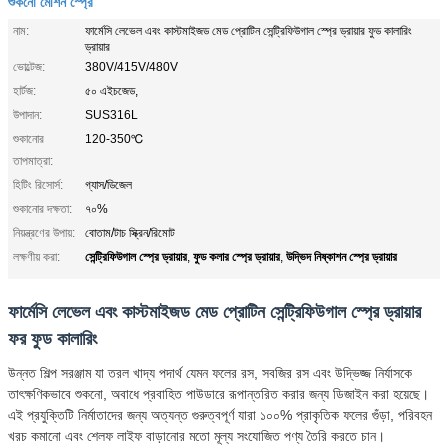
শুকনো মেশিন স্প্রে
নাম:
ফার্মেসি লেভেল এবং কাস্টমাইজড মেড প্রোটিন সেন্ট্রিফিউগাল স্প্রে ড্রায়ার ফুড কালারিং
ড্রায়ার
ভোল্টেজ:
380V/415V/480V
হার্টজ:
৫০ এইচজেড,
উপাদান:
SUS316L
শুকানোর
120-350℃
তাপমাত্রা:
হিটিং রিসোর্স:
গ্যাস/ডিজেল
শুকানোর দক্ষতা:
৭০%
নিয়ন্ত্রণের উপায়:
বোতাম/টাচ স্ক্রিন/রিমোট
সেন্ট্রিফিউগাল স্প্রে ড্রায়ার
ফুড কলার স্প্রে ড্রায়ার
উদ্ভিদ নিষ্কাশন স্প্রে ড্রায়ার
লক্ষণীয় করা:
,
,
ফার্মেসি লেভেল এবং কাস্টমাইজড মেড প্রোটিন সেন্ট্রিফিউগাল স্প্রে ড্রায়ার
ফর ফুড কালারিং
উন্নত শিল্প সরঞ্জাম যা তরল খাদ্য পদার্থ যেমন ফলের রস, সবজির রস এবং উদ্ভিজ্জ নির্যাসকে
তাৎক্ষণিকভাবে শুকনো, অবাধে প্রবাহিত পাউডারে রূপান্তরিত করার জন্য ডিজাইন করা হয়েছে।
এই প্রযুক্তিটি নির্মাতাদের জন্য অত্যন্ত গুরুত্বপূর্ণ যারা ১০০% প্রাকৃতিক ফলের গুঁড়া, পরিবহন
খরচ কমানো এবং শেলফ লাইফ বাড়ানোর মতো মূল্য সংযোজিত পণ্য তৈরি করতে চান।