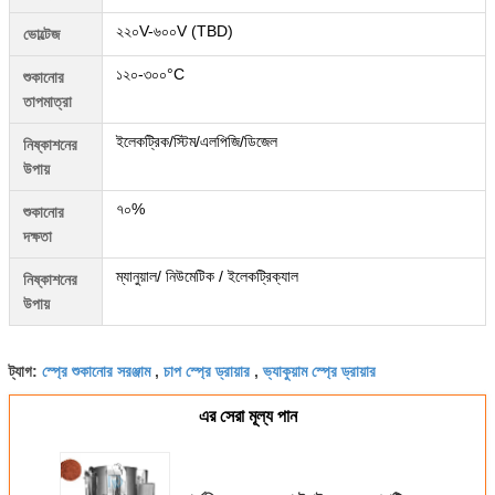
২২০V-৬০০V (TBD)
ভোল্টেজ
১২০-৩০০°C
শুকানোর
তাপমাত্রা
ইলেকট্রিক/স্টিম/এলপিজি/ডিজেল
নিষ্কাশনের
উপায়
৭০%
শুকানোর
দক্ষতা
ম্যানুয়াল/ নিউমেটিক / ইলেকট্রিক্যাল
নিষ্কাশনের
উপায়
স্প্রে শুকানোর সরঞ্জাম
চাপ স্প্রে ড্রায়ার
ভ্যাকুয়াম স্প্রে ড্রায়ার
ট্যাগ:
,
,
এর সেরা মূল্য পান