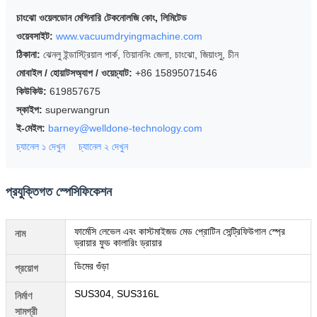
চাংঝো ওয়েলডোন মেশিনারি টেকনোলজি কোং, লিমিটেড
ওয়েবসাইট:
www.vacuumdryingmachine.com
ঠিকানা:
ঝেনলু ইন্ডাস্ট্রিয়াল পার্ক, তিয়াননিং জেলা, চাংঝো, জিয়াংসু, চীন
মোবাইল / হোয়াটসঅ্যাপ / ওয়েচ্যাট:
+86 15895071546
কিউকিউ:
619857675
স্কাইপ:
superwangrun
ই-মেইল:
barney@welldone-technology.com
চ্যানেল ১ দেখুন
চ্যানেল ২ দেখুন
প্রযুক্তিগত স্পেসিফিকেশন
ফার্মেসি লেভেল এবং কাস্টমাইজড মেড প্রোটিন সেন্ট্রিফিউগাল স্প্রে
নাম
ড্রায়ার ফুড কালারিং ড্রায়ার
ডিমের গুঁড়া
প্রয়োগ
SUS304, SUS316L
নির্মাণ
সামগ্রী