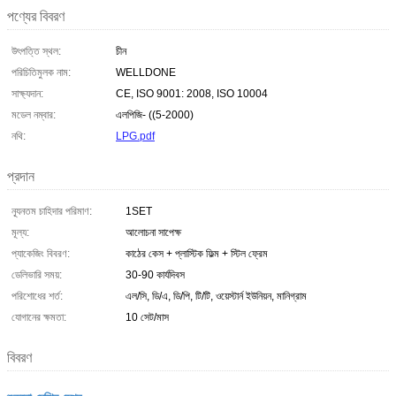
পণ্যের বিবরণ
উৎপত্তি স্থল:
চীন
পরিচিতিমুলক নাম:
WELLDONE
সাক্ষ্যদান:
CE, ISO 9001: 2008, ISO 10004
মডেল নম্বার:
এলপিজি- ((5-2000)
নথি:
LPG.pdf
প্রদান
ন্যূনতম চাহিদার পরিমাণ:
1SET
মূল্য:
আলোচনা সাপেক্ষ
প্যাকেজিং বিবরণ:
কাঠের কেস + প্লাস্টিক ফিল্ম + স্টিল ফ্রেম
ডেলিভারি সময়:
30-90 কার্যদিবস
পরিশোধের শর্ত:
এল/সি, ডি/এ, ডি/পি, টি/টি, ওয়েস্টার্ন ইউনিয়ন, মানিগ্রাম
যোগানের ক্ষমতা:
10 সেট/মাস
বিবরণ