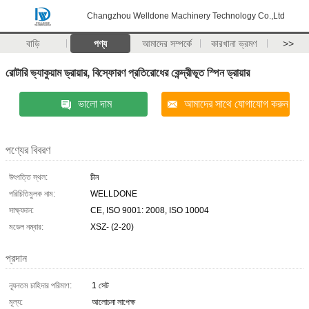
Changzhou Welldone Machinery Technology Co.,Ltd
বাড়ি
পণ্য
আমাদের সম্পর্কে
কারখানা ভ্রমণ
>>
রোটারি ভ্যাকুয়াম ড্রায়ার, বিস্ফোরণ প্রতিরোধের কেন্দ্রীভূত স্পিন ড্রায়ার
ভালো দাম
আমাদের সাথে যোগাযোগ করুন
পণ্যের বিবরণ
উৎপত্তি স্থল:
চীন
পরিচিতিমুলক নাম:
WELLDONE
সাক্ষ্যদান:
CE, ISO 9001: 2008, ISO 10004
মডেল নম্বার:
XSZ- (2-20)
প্রদান
ন্যূনতম চাহিদার পরিমাণ:
1 সেট
মূল্য:
আলোচনা সাপেক্ষ