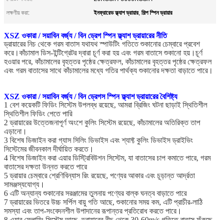
ইনফ্রারেড ফ্ল্যাশ ড্রায়ার
শিল্প স্পিন ড্রায়ার
লক্ষণীয় করা:
,
XSZ ওকারা / সয়াবিন বর্জ্য / বিন ড্রেগ স্পিন ফ্ল্যাশ ড্রায়ারের নীতি
ড্রায়ারের নিচ থেকে গরম বাতাস যথাযথ স্পাউটিং গতিতে শুকানোর চেম্বারে প্রবেশ
করে।কাঁচামাল ডিস-ইন্টিগ্রেটর দ্বারা চূর্ণ করা হয় এবং গরম বাতাসে শুকানো হয়।চূর্ণ
হওয়ার পরে, কাঁচামালের বৃহত্তর পৃষ্ঠের ক্ষেত্রফল, কাঁচামালের বৃহত্তর পৃষ্ঠের ক্ষেত্রফল
এবং গরম বাতাসের সাথে কাঁচামালের মধ্যে গতির পার্থক্য শুকানোর দক্ষতা বাড়াতে পারে।
XSZ ওকারা / সয়াবিন বর্জ্য / বিন ড্রেগস স্পিন ফ্ল্যাশ ড্রায়ারের বৈশিষ্ট্য
1 বেশ কয়েকটি ফিডিং সিস্টেম উপলব্ধ রয়েছে, আমরা ব্রিজিং ঘটনা ছাড়াই স্থিতিশীল
স্থিতিশীল ফিডিং পেতে পারি
2 ড্রায়ারের উত্তেজনাপূর্ণ অংশে কুলিং সিস্টেম রয়েছে, কাঁচামালের অতিরিক্ত তাপ
এড়ানো।
3 বিশেষ ডিজাইন করা গ্যাস সিলিং ডিভাইস এবং শ্যাফ্ট কুলিং ডিভাইস ড্রাইভিং
সিস্টেমের জীবনকাল দীর্ঘায়িত করতে।
4 বিশেষ ডিজাইন করা এয়ার ডিস্ট্রিবিউশন সিস্টেম, যা বাতাসের চাপ কমাতে পারে, গরম
বাতাসের দক্ষতা উন্নত করতে পারে
5 ড্রায়ার চেম্বারে শ্রেণিবিন্যাস রিং রয়েছে, পণ্যের আকার এবং চূড়ান্ত আর্দ্রতা
সামঞ্জস্যযোগ্য।
6 এটি অন্যান্য শুকানোর সরঞ্জামের তুলনায় পণ্যের বাল্ক ঘনত্ব বাড়াতে পারে
7 ড্রায়ারের ভিতরে উচ্চ সর্পিল বায়ু গতি আছে, শুকানোর সময় কম, এটি প্রাচীর-লাঠি
সমস্যা এবং তাপ-সংবেদনশীল উপাদানের রূপান্তর প্রতিরোধ করতে পারে।
8 এয়ার ফ্লোয়িং সিস্টেম আছে, ড্রায়ারের নীচ থেকে 30-60m/s গতিতে বাতাস ফুঁকছে,