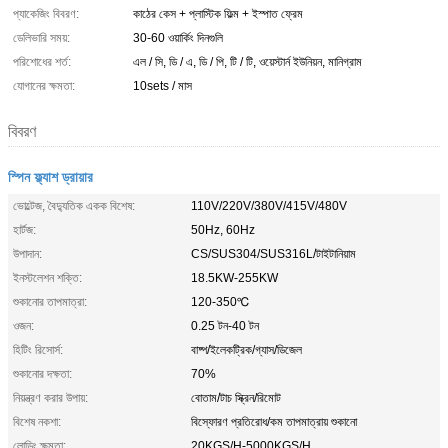
প্যাকেজিং বিবরণ:
কাঠের কেস + প্লাস্টিক ফিল্ম + ইস্পাত ফ্রেম
ডেলিভারি সময়:
30-60 ওয়ার্কিং দিনগুলি
পরিশোধের শর্ত:
এল / সি, ডি / এ, ডি / পি, টি / টি, ওয়েস্টার্ন ইউনিয়ন, মানিগ্রাম
যোগানের ক্ষমতা:
10sets / মাস
বিবরণ
স্পিন ফ্ল্যাশ ড্রায়ার
ভোল্টেজ, বৈদ্যুতিক একক বিশেষ:
110V/220V/380V/415V/480V
হার্টজ:
50Hz, 60Hz
উপাদান:
CS/SUS304/SUS316L/টাইটানিয়াম
ইনস্টলেশন শক্তি:
18.5KW-255KW
শুকানোর তাপমাত্রা:
120-350℃
ওজন:
0.25 টন-40 টন
হিটিং রিসোর্স:
বাষ্প/ইলেকট্রিক/গ্যাস/ডিজেল
শুকানোর দক্ষতা:
70%
নিয়ন্ত্রণ করার উপায়:
বোতাম/টাচ স্ক্রিন/রিমোট
বিশেষ নকশা:
বিস্ফোরণ প্রতিরোধ/কম তাপমাত্রায় শুকানো
লোডিং ক্ষমতা:
20KGS/H-5000KGS/H