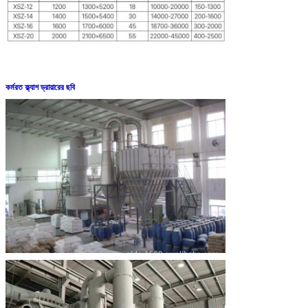
কর্মরত ফ্ল্যাশ ড্রায়ারের ছবি