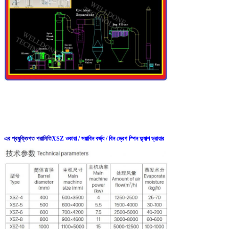
এর প্রযুক্তিগত পরামিতি
XSZ ওকারা / সয়াবিন বর্জ্য / বিন ড্রেগ স্পিন ফ্ল্যাশ ড্রায়ার