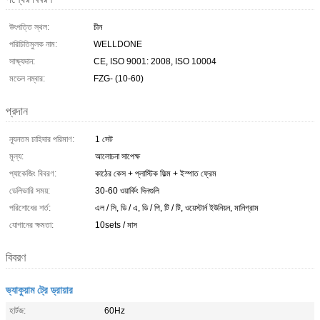
উৎপত্তি স্থল:
চীন
পরিচিতিমুলক নাম:
WELLDONE
সাক্ষ্যদান:
CE, ISO 9001: 2008, ISO 10004
মডেল নম্বার:
FZG- (10-60)
প্রদান
ন্যূনতম চাহিদার পরিমাণ:
1 সেট
মূল্য:
আলোচনা সাপেক্ষ
প্যাকেজিং বিবরণ:
কাঠের কেস + প্লাস্টিক ফিল্ম + ইস্পাত ফ্রেম
ডেলিভারি সময়:
30-60 ওয়ার্কিং দিনগুলি
পরিশোধের শর্ত:
এল / সি, ডি / এ, ডি / পি, টি / টি, ওয়েস্টার্ন ইউনিয়ন, মানিগ্রাম
যোগানের ক্ষমতা:
10sets / মাস
বিবরণ
ভ্যাকুয়াম ট্রে ড্রায়ার
হার্টজ:
60Hz