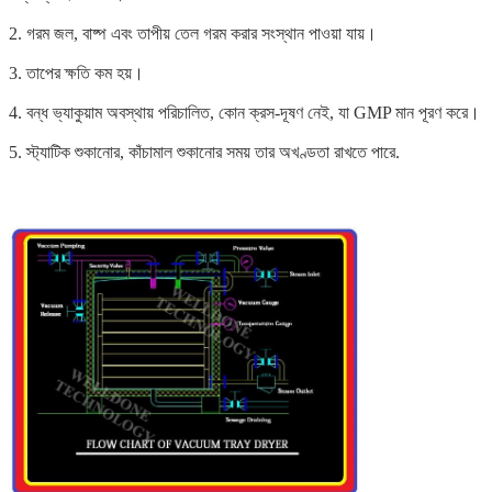
2. গরম জল, বাষ্প এবং তাপীয় তেল গরম করার সংস্থান পাওয়া যায়।
3. তাপের ক্ষতি কম হয়।
4. বন্ধ ভ্যাকুয়াম অবস্থায় পরিচালিত, কোন ক্রস-দূষণ নেই, যা GMP মান পূরণ করে।
5. স্ট্যাটিক শুকানোর, কাঁচামাল শুকানোর সময় তার অখণ্ডতা রাখতে পারে.