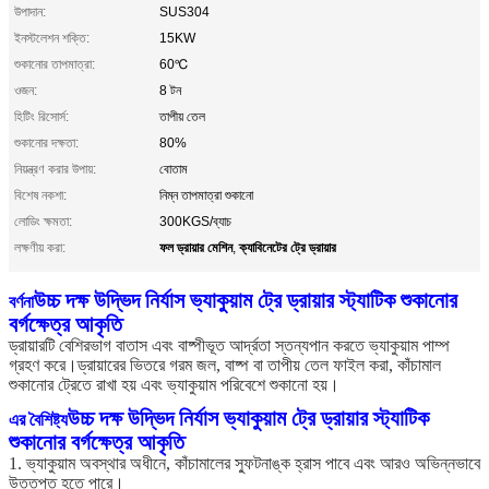
উপাদান:
SUS304
ইনস্টলেশন শক্তি:
15KW
শুকানোর তাপমাত্রা:
60℃
ওজন:
8 টন
হিটিং রিসোর্স:
তাপীয় তেল
শুকানোর দক্ষতা:
80%
নিয়ন্ত্রণ করার উপায়:
বোতাম
বিশেষ নকশা:
নিম্ন তাপমাত্রা শুকানো
লোডিং ক্ষমতা:
300KGS/ব্যাচ
ফল ড্রায়ার মেশিন
ক্যাবিনেটের ট্রে ড্রায়ার
লক্ষণীয় করা:
,
উচ্চ দক্ষ উদ্ভিদ নির্যাস ভ্যাকুয়াম ট্রে ড্রায়ার স্ট্যাটিক শুকানোর
বর্ণনা
বর্গক্ষেত্র আকৃতি
ড্রায়ারটি বেশিরভাগ বাতাস এবং বাষ্পীভূত আর্দ্রতা স্তন্যপান করতে ভ্যাকুয়াম পাম্প
গ্রহণ করে।ড্রায়ারের ভিতরে গরম জল, বাষ্প বা তাপীয় তেল ফাইল করা, কাঁচামাল
শুকানোর ট্রেতে রাখা হয় এবং ভ্যাকুয়াম পরিবেশে শুকানো হয়।
উচ্চ দক্ষ উদ্ভিদ নির্যাস ভ্যাকুয়াম ট্রে ড্রায়ার স্ট্যাটিক
এর বৈশিষ্ট্য
শুকানোর বর্গক্ষেত্র আকৃতি
1. ভ্যাকুয়াম অবস্থার অধীনে, কাঁচামালের স্ফুটনাঙ্ক হ্রাস পাবে এবং আরও অভিন্নভাবে
উত্তপ্ত হতে পারে।