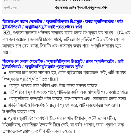
গুঁড়া দানাদার মেশিন
ট্যাবলেট গ্র্যানুলেশন মেশিন
লক্ষণীয় করা:
,
জিজেডএল নারাস সেডেটিভ / অ্যানালিটিক্যাল রিএজেন্ট / রাবার অ্যাক্সিলারেটর / ডাই
ইন্টারমিডিয়েট / অ্যান্টিঅক্সিডেন্ট ড্রাই গ্রানুলেটরের বর্ণনা
GZL শুকনো দানাদার পাউডার দানাদার করার জন্য উপযুক্ত যার মধ্যে 10% এর
কম জল রয়েছে।জলবাহী চাপের সাথে, দুটি রোলার কন্টাক্টর পাউডারটিকে ফ্লেক
আকারে চাপ দেয়, ভাঙ্গা, সিফটিং এবং দানাদার করার পরে, পণ্যটি দানাদার হয়ে
যায়।
জিজেডএল নেরাস সেডেটিভ / অ্যানালিটিক্যাল রিএজেন্ট / রাবার অ্যাক্সিলারেটর / ডাই
ইন্টারমিডিয়েট / অ্যান্টিঅক্সিডেন্ট ড্রাই গ্রানুলেটরের সুবিধা
▲ দানাদার চাপ দ্বারা সমাপ্ত হয়, কোন বাইন্ডারের প্রয়োজন নেই, এটি পণ্যের
বিশুদ্ধতার প্রতিশ্রুতি দিতে পারে।
▲ গ্রানুল পণ্যের ভাল শক্তি এবং উচ্চ বাল্ক ঘনত্ব রয়েছে
▲এটি পরিবেশ দূষণ কমাতে পারে, পাউডার বর্জ্য এবং মালবাহী খরচ কমাতে পারে
▲ গ্রানুলেটরের কম্প্যাক্ট গঠন রয়েছে, রক্ষণাবেক্ষণ এবং মেরামতের জন্য সহজ
▲ফিডিং সিস্টেম ভিএফডি নিয়ন্ত্রণ গ্রহণ করে, এটি স্বয়ংক্রিয় অপারেশন
উপলব্ধি করতে পারে
▲প্রধান ড্রাইভিং অংশগুলি উচ্চ মানের খাদ উপাদান, স্টেইনলেস স্টীল,
টাইটানিয়াম, ক্রোমিয়াম ইত্যাদি দিয়ে তৈরি, যা ঘর্ষণ-প্রমাণ, জারা-প্রমাণ, উচ্চ
তাপমাত্রা-প্রমাণ এবং দীর্ঘ জীবনকাল রয়েছে।