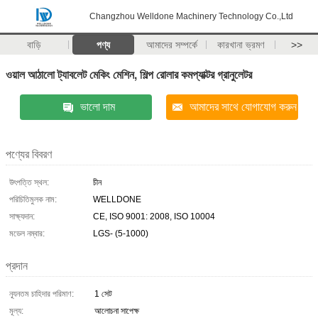
Changzhou Welldone Machinery Technology Co.,Ltd
বাড়ি
পণ্য
আমাদের সম্পর্কে
কারখানা ভ্রমণ
>>
ওয়াল আঠালো ট্যাবলেট মেকিং মেশিন, শিল্প রোলার কমপ্যাক্টর গ্রানুলেটর
ভালো দাম
আমাদের সাথে যোগাযোগ করুন
পণ্যের বিবরণ
উৎপত্তি স্থল:
চীন
পরিচিতিমুলক নাম:
WELLDONE
সাক্ষ্যদান:
CE, ISO 9001: 2008, ISO 10004
মডেল নম্বার:
LGS- (5-1000)
প্রদান
ন্যূনতম চাহিদার পরিমাণ:
1 সেট
মূল্য:
আলোচনা সাপেক্ষ