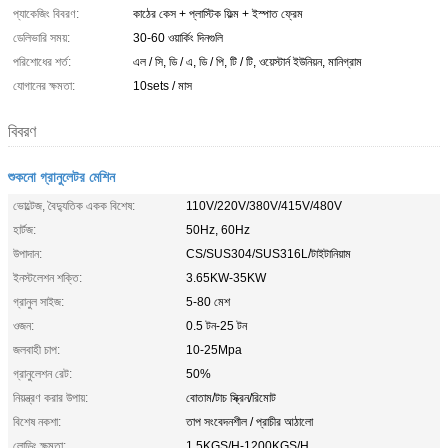
প্যাকেজিং বিবরণ:
কাঠের কেস + প্লাস্টিক ফিল্ম + ইস্পাত ফ্রেম
ডেলিভারি সময়:
30-60 ওয়ার্কিং দিনগুলি
পরিশোধের শর্ত:
এল / সি, ডি / এ, ডি / পি, টি / টি, ওয়েস্টার্ন ইউনিয়ন, মানিগ্রাম
যোগানের ক্ষমতা:
10sets / মাস
বিবরণ
শুকনো গ্রানুলেটর মেশিন
ভোল্টেজ, বৈদ্যুতিক একক বিশেষ:
110V/220V/380V/415V/480V
হার্টজ:
50Hz, 60Hz
উপাদান:
CS/SUS304/SUS316L/টাইটানিয়াম
ইনস্টলেশন শক্তি:
3.65KW-35KW
গ্রানুল সাইজ:
5-80 মেশ
ওজন:
0.5 টন-25 টন
জলবাহী চাপ:
10-25Mpa
গ্রানুলেশন রেট:
50%
নিয়ন্ত্রণ করার উপায়:
বোতাম/টাচ স্ক্রিন/রিমোট
বিশেষ নকশা:
তাপ সংবেদনশীল / প্রাচীর আঠালো
লোডিং ক্ষমতা:
1.5KGS/H-1200KGS/H