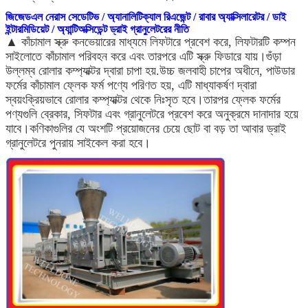
জিজেডএল নেরাস সেডেটিভ / অ্যানালিটিক্যাল রিএজেন্ট / রাবার অ্যাক্সিলারেটর / ডাই
ইন্টারমিডিয়েট / অ্যান্টিঅক্সিডেন্ট ড্রাই গ্রানুলেটরের নীতি
▲ কাঁচামাল স্ক্রু কনভেয়ারের মাধ্যমে লিফটারে প্রবেশ করে, লিফটারটি কম্পন
সাইলোতে কাঁচামাল পরিবহন করে এবং তারপরে এটি স্ক্রু ফিডারে যায়।গুঁড়া
উল্লম্ব রোলার কম্প্যাক্টর দ্বারা চাপা হয়.উচ্চ জলবাহী চাপের অধীনে, পাউডার
ফর্মের কাঁচামাল ফ্লেক ফর্ম পণ্যে পরিণত হয়, এটি মাধ্যাকর্ষণ দ্বারা
স্বয়ংক্রিয়ভাবে রোলার কম্প্যাক্টর থেকে নিঃসৃত হবে।তারপর ফ্লেক ফর্মের
পণ্যগুলি ব্রেকার, সিফটার এবং গ্রানুলেটরে প্রবেশ করে অনুক্রমে দানাদার হয়ে
যাবে।কণিকাগুলির যে অংশটি প্রয়োজনের চেয়ে ছোট বা বড় তা আবার ড্রাই
গ্রানুলেটরে পুনরায় সাইকেল করা হবে।