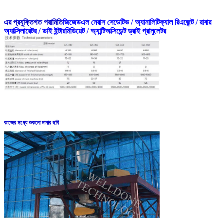
এর প্রযুক্তিগত পরামিতি
জিজেডএল নেরাস সেডেটিভ / অ্যানালিটিক্যাল রিএজেন্ট / রাবার
অ্যাক্সিলারেটর / ডাই ইন্টারমিডিয়েট / অ্যান্টিঅক্সিডেন্ট ড্রাই গ্রানুলেটর
কাজের মধ্যে শুকনো দানার ছবি