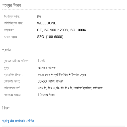
পণ্যের বিবরণ
উৎপত্তি স্থল:
চীন
পরিচিতিমুলক নাম:
WELLDONE
সাক্ষ্যদান:
CE, ISO 9001: 2008, ISO 10004
মডেল নম্বার:
SZG- (100-6000)
প্রদান
ন্যূনতম চাহিদার পরিমাণ:
1 সেট
মূল্য:
আলোচনা সাপেক্ষ
প্যাকেজিং বিবরণ:
কাঠের কেস + প্লাস্টিক ফিল্ম + ইস্পাত ফ্রেম
ডেলিভারি সময়:
30-60 ওয়ার্কিং দিনগুলি
পরিশোধের শর্ত:
এল / সি, ডি / এ, ডি / পি, টি / টি, ওয়েস্টার্ন ইউনিয়ন, মানিগ্রাম
যোগানের ক্ষমতা:
10sets / মাস
বিবরণ
ভ্যাকুয়াম শুকানোর মেশিন