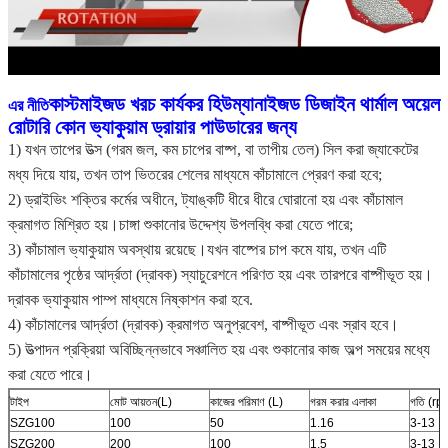
কাস্টমাইজড খরচ কার্যকর হিউম্যানাইজড ডিজাইন থার্মাল অয়েল
এর নীতি
রোটারি কোন ভ্যাকুয়াম ড্রায়ার পাউডারের জন্য
1) যখন তাপের উত্স (গরম জল, কম চাপের বাষ্প, বা তাপীয় তেল) সিল করা জ্যাকেটের
মধ্য দিয়ে যায়, তখন তাপ ভিতরের শেলের মাধ্যমে কাঁচামালে প্রেরণ করা হবে;
2) ড্রাইভিং শক্তির কর্মের অধীনে, ট্যাঙ্কটি ধীরে ধীরে ঘোরানো হয় এবং কাঁচামাল
ক্রমাগত মিশ্রিত হয়।চাঙ্গা শুকানোর উদ্দেশ্য উপলব্ধি করা যেতে পারে;
3) কাঁচামাল ভ্যাকুয়াম অবস্থায় রয়েছে।যখন বাষ্পের চাপ কমে যায়, তখন এটি
কাঁচামালের পৃষ্ঠের আর্দ্রতা (দ্রাবক) স্যাচুরেশনে পরিণত হয় এবং তারপরে বাষ্পীভূত হয়।
দ্রাবক ভ্যাকুয়াম পাম্প মাধ্যমে নিষ্কাশন করা হবে.
4) কাঁচামালের আর্দ্রতা (দ্রাবক) ক্রমাগত অনুপ্রবেশ, বাষ্পীভূত এবং স্রাব হবে।
5) উত্পাদন প্রক্রিয়া অবিচ্ছিন্নভাবে সঞ্চালিত হয় এবং শুকানোর কাজ অল্প সময়ের মধ্যে
করা যেতে পারে।
টাইপ
মোট আয়তন(L)
কাজের পরিমাণ (L)
গরম করার এলাকা
গতি (rp
SZG100
100
50
1.16
3-13
SZG200
200
100
1.5
3-13