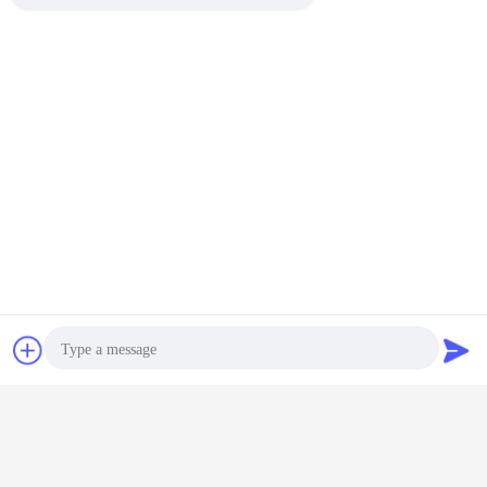
চ্যাট
উদ্ধৃতির জন্য আবেদন
শিল্প ভ্যাকুয়াম ড্রায়ার
ভ্যাকুয়াম ড্রাম ড্রায়ার
ভ্যাকুয়াম শুকানোর সরঞ্জাম
ট্যাগ:
,
,
এর সেরা মূল্য পান
Photo