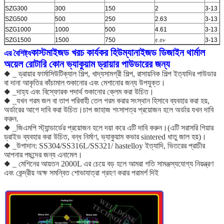
SZG300
300
150
2
3-13
SZG500
500
250
2.63
3-13
SZG1000
1000
500
4.61
3-13
SZG1500
1500
750
৫.৫৮
3-13
কাস্টমাইজড খরচ কার্যকর হিউম্যানাইজড ডিজাইন থার্মাল
এর বৈশিষ্ট্য
অয়েল রোটারি কোন ভ্যাকুয়াম ড্রায়ার পাউডারের জন্য
◆ _ ড্রায়ার ফার্মাসিউটিক্যাল শিল্প, খাদ্যসামগ্রী শিল্প, রাসায়নিক শিল্প ইত্যাদির পাউডার
বা দানা আকৃতির কাঁচামাল শুকানোর এবং মেশানোর জন্য উপযুক্ত।
◆ _দাহ্য এবং বিস্ফোরক পদার্থ শুকানোর ক্লেম করা উচিত।
◆ _যখন গরম জল বা তাপ পরিবাহী তেল গরম করার সংস্থান হিসাবে ব্যবহার করা হয়,
অর্ডারের আগে দাবি করা উচিত।চাপ জাহাজ শংসাপত্র প্রয়োজন হলে অর্ডার যখন দাবি
করুন.
◆ _জিএমপি স্ট্যান্ডার্ডের প্রয়োজন হলে দয়া করে এটি দাবি করুন।(এটি সরাসরি গিয়ার
ড্রাইভ ব্যবহার করা উচিত, বন্ধ নির্মাণ, ভ্যাকুয়াম কভার sintered ধাতু জাল হয়)।
◆ _উপাদান: SS304/SS316L/SS321/ hastelloy ইত্যাদি, ভিতরের প্রাচীর
আপনার পছন্দের জন্য এনামেল।
◆ _ মেশিনের আয়তন 2000L এর চেয়ে বড় হলে আমরা গতি সামঞ্জস্যযোগ্য নিয়ন্ত্রণ
এবং কেন্দ্রীয় অক্ষ সমন্বিত শোভাযাত্রা গ্রহণ করার পরামর্শ দিই