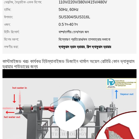
ভোল্টেজ, বৈদ্যুতিক একক বিশেষ:
110V/220V/380V/415V/480V
হার্টজ:
50Hz, 60Hz
উপাদান:
SUS304/SUS316L
ওজন:
0.5 টন-40 টন
হিটিং রিসোর্স:
বাষ্প/তাপীয় তেল/গরম জল
বিশেষ নকশা:
বিস্ফোরণ প্রতিরোধ/কম তাপমাত্রায় শুকানো
ভ্যাকুয়াম ড্রাম ড্রায়ার
শিল্প ভ্যাকুয়াম ড্রায়ার
লক্ষণীয় করা:
,
কাস্টমাইজড খরচ কার্যকর হিউম্যানাইজড ডিজাইন থার্মাল অয়েল রোটারি কোন ভ্যাকুয়াম
ড্রায়ার পাউডারের জন্য