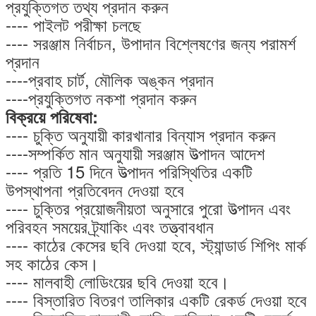
প্রযুক্তিগত তথ্য প্রদান করুন
---- পাইলট পরীক্ষা চলছে
---- সরঞ্জাম নির্বাচন, উপাদান বিশ্লেষণের জন্য পরামর্শ
প্রদান
----প্রবাহ চার্ট, মৌলিক অঙ্কন প্রদান
----প্রযুক্তিগত নকশা প্রদান করুন
বিক্রয়ে পরিষেবা:
---- চুক্তি অনুযায়ী কারখানার বিন্যাস প্রদান করুন
----সম্পর্কিত মান অনুযায়ী সরঞ্জাম উত্পাদন আদেশ
---- প্রতি 15 দিনে উত্পাদন পরিস্থিতির একটি
উপস্থাপনা প্রতিবেদন দেওয়া হবে
---- চুক্তির প্রয়োজনীয়তা অনুসারে পুরো উত্পাদন এবং
পরিবহন সময়ের ট্র্যাকিং এবং তত্ত্বাবধান
---- কাঠের কেসের ছবি দেওয়া হবে, স্ট্যান্ডার্ড শিপিং মার্ক
সহ কাঠের কেস।
---- মালবাহী লোডিংয়ের ছবি দেওয়া হবে।
---- বিস্তারিত বিতরণ তালিকার একটি রেকর্ড দেওয়া হবে