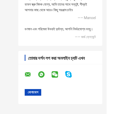
ডাবল স্ক্রু মিশুক যোগ্য, আমি তাদের সাথে সন্তুষ্ট, শীঘ্রই
আপনার কাছ থেকে আরও কিছু সরঞ্জাম চাইব
—— Manoel
গুণমান এবং পরিষেবা উভয়ই দুর্দান্ত, আপনি নির্ভরযোগ্য বন্ধু।
—— জর্জ ক্লেমেন্টে
তোমার দর্শন লগ করা অনলাইন চ্যাট এখন