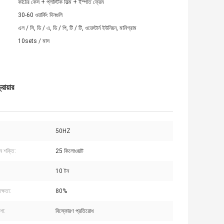
কাঠের কেস + প্লাস্টিক ফিল্ম + ইস্পাত ফ্রেম
30-60 ওয়ার্কিং দিনগুলি
এল / সি, ডি / এ, ডি / পি, টি / টি, ওয়েস্টার্ন ইউনিয়ন, মানিগ্রাম
10sets / মাস
রায়ার
50HZ
ন শক্তি:
25 কিলোওয়াট
10 টন
ক্ষতা:
80%
শা:
বিস্ফোরণ প্রতিরোধ