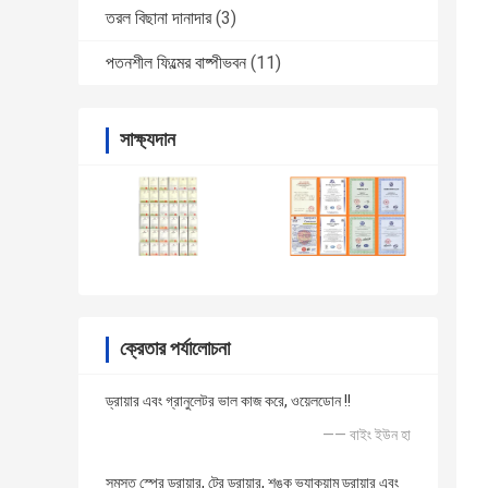
তরল বিছানা দানাদার
(3)
পতনশীল ফিল্মের বাষ্পীভবন
(11)
সাক্ষ্যদান
ক্রেতার পর্যালোচনা
ড্রায়ার এবং গ্রানুলেটর ভাল কাজ করে, ওয়েলডোন !!
—— বাইং ইউন হা
সমস্ত স্প্রে ড্রায়ার, ট্রে ড্রায়ার, শঙ্কু ভ্যাকুয়াম ড্রায়ার এবং