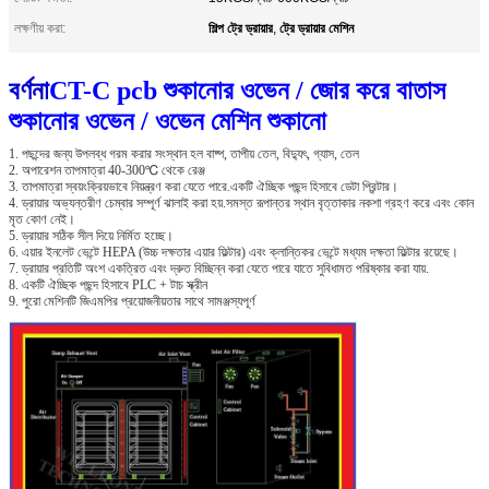
শিল্প ট্রে ড্রায়ার
ট্রে ড্রায়ার মেশিন
লক্ষণীয় করা:
,
বর্ণনা
CT-C pcb শুকানোর ওভেন / জোর করে বাতাস
শুকানোর ওভেন / ওভেন মেশিন শুকানো
1. পছন্দের জন্য উপলব্ধ গরম করার সংস্থান হল বাষ্প, তাপীয় তেল, বিদ্যুৎ, গ্যাস, তেল
2. অপারেশন তাপমাত্রা 40-300℃ থেকে রেঞ্জ
3. তাপমাত্রা স্বয়ংক্রিয়ভাবে নিয়ন্ত্রণ করা যেতে পারে.একটি ঐচ্ছিক পছন্দ হিসাবে ডেটা প্রিন্টার।
4. ড্রায়ার অভ্যন্তরীণ চেম্বার সম্পূর্ণ ঝালাই করা হয়.সমস্ত রূপান্তর স্থান বৃত্তাকার নকশা গ্রহণ করে এবং কোন
মৃত কোণ নেই।
5. ড্রায়ার সঠিক সীল দিয়ে নির্মিত হচ্ছে।
6. এয়ার ইনলেট ভেন্টে HEPA (উচ্চ দক্ষতার এয়ার ফিল্টার) এবং ক্লান্তিকর ভেন্টে মধ্যম দক্ষতা ফিল্টার রয়েছে।
7. ড্রায়ার প্রতিটি অংশ একত্রিত এবং দ্রুত বিচ্ছিন্ন করা যেতে পারে যাতে সুবিধামত পরিষ্কার করা যায়.
8. একটি ঐচ্ছিক পছন্দ হিসাবে PLC + টাচ স্ক্রীন
9. পুরো মেশিনটি জিএমপির প্রয়োজনীয়তার সাথে সামঞ্জস্যপূর্ণ