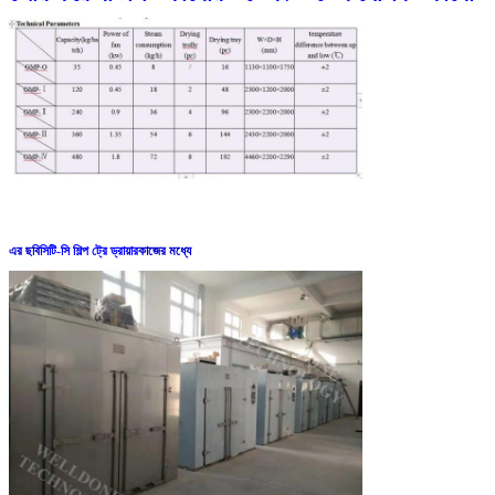
এর ছবি
সিটি-সি শিল্প ট্রে ড্রায়ার
কাজের মধ্যে