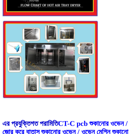
এর প্রযুক্তিগত পরামিতি
CT-C pcb শুকানোর ওভেন /
জোর করে বাতাস শুকানোর ওভেন / ওভেন মেশিন শুকানো