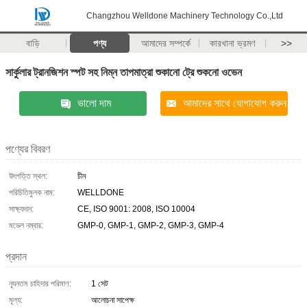
Changzhou Welldone Machinery Technology Co.,Ltd
বাড়ি
পণ্য
আমাদের সম্পর্কে
কারখানা ভ্রমণ
>>
সার্কুলার ট্রানজিশন স্পট সহ নিম্ন তাপমাত্রা শুকানো ট্রে শুকনো ওভেন
ভালো দাম
আমাদের সাথে যোগাযোগ করুন
পণ্যের বিবরণ
উৎপত্তি স্থল:
চীন
পরিচিতিমুলক নাম:
WELLDONE
সাক্ষ্যদান:
CE, ISO 9001: 2008, ISO 10004
মডেল নম্বার:
GMP-0, GMP-1, GMP-2, GMP-3, GMP-4
প্রদান
ন্যূনতম চাহিদার পরিমাণ:
1 সেট
মূল্য:
আলোচনা সাপেক্ষ