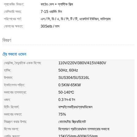
প্যাকেজিং বিবরণ:
কাঠের কেস + প্লাস্টিক ফিল্ম
ডেলিভারি সময়:
7-15 ওয়ার্কিং দিন
পরিশোধের শর্ত:
এল / সি, ডি / এ, ডি / পি, টি / টি, ওয়েস্টার্ন ইউনিয়ন, মানিগ্রাম
যোগানের ক্ষমতা:
30Sets / মাস
বিবরণ
ট্রে শুকনো ওভেন
ভোল্টেজ, বৈদ্যুতিক একক বিশেষ:
110V/220V/380V/415V/480V
হার্টজ:
50Hz, 60Hz
উপাদান:
SUS304/SUS316L
ইনস্টলেশন শক্তি:
0.5KW-65KW
শুকানোর তাপমাত্রা:
50-140℃
ওজন:
0.3 টন-4 টন
হিটিং রিসোর্স:
বাষ্প/ইলেকট্রিক/গ্যাস/ডিজেল
শুকানোর দক্ষতা:
75%
নিয়ন্ত্রণ করার উপায়:
বোতাম/টাচ স্ক্রিন/রিমোট
বিশেষ নকশা:
বিস্ফোরণ প্রতিরোধ/কম তাপমাত্রায় শুকানো
লোডিং ক্ষমতা:
15KGS/ব্যাচ-600KGS/ব্যাচ