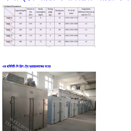
এর ছবি
সিটি-সি শিল্প ট্রে ড্রায়ার
কাজের মধ্যে