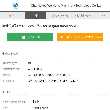
Changzhou Welldone Machinery Technology Co.,Ltd
বাড়ি
পণ্য
আমাদের সম্পর্কে
কারখানা ভ্রমণ
>>
থার্মোস্ট্যাটিক শুকনো ওভেন, উচ্চ দক্ষতা ফ্লাক্স শুকনো ওভেন
ভালো দাম
আমাদের সাথে যোগাযোগ করুন
পণ্যের বিবরণ
উৎপত্তি স্থল:
চীন
পরিচিতিমুলক নাম:
WELLDONE
সাক্ষ্যদান:
CE, ISO 9001: 2008, ISO 10004
মডেল নম্বার:
GMP-0, GMP-1, GMP-2, GMP-3, GMP-4
প্রদান
ন্যূনতম চাহিদার পরিমাণ:
1 সেট
মূল্য:
আলোচনা সাপেক্ষ