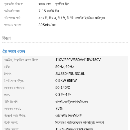
প্যাকেজিং বিবরণ:
কাঠের কেস + প্লাস্টিক ফিল্ম
ডেলিভারি সময়:
7-15 ওয়ার্কিং দিন
পরিশোধের শর্ত:
এল / সি, ডি / এ, ডি / পি, টি / টি, ওয়েস্টার্ন ইউনিয়ন, মানিগ্রাম
যোগানের ক্ষমতা:
30Sets / মাস
বিবরণ
ট্রে শুকনো ওভেন
ভোল্টেজ, বৈদ্যুতিক একক বিশেষ:
110V/220V/380V/415V/480V
হার্টজ:
50Hz, 60Hz
উপাদান:
SUS304/SUS316L
ইনস্টলেশন শক্তি:
0.5KW-65KW
শুকানোর তাপমাত্রা:
50-140℃
ওজন:
0.3 টন-4 টন
হিটিং রিসোর্স:
বাষ্প/ইলেকট্রিক/গ্যাস/ডিজেল
শুকানোর দক্ষতা:
75%
নিয়ন্ত্রণ করার উপায়:
বোতাম/টাচ স্ক্রিন/রিমোট
বিশেষ নকশা:
বিস্ফোরণ প্রতিরোধ/কম তাপমাত্রায় শুকানো
লোডিং ক্ষমতা:
15KGS/ব্যাচ-600KGS/ব্যাচ