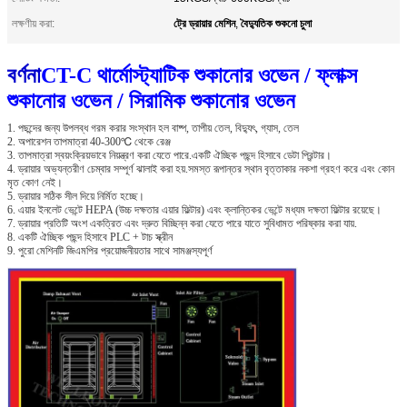
ট্রে ড্রায়ার মেশিন
বৈদ্যুতিক শুকনো চুলা
লক্ষণীয় করা:
,
বর্ণনা
CT-C থার্মোস্ট্যাটিক শুকানোর ওভেন / ফ্লাক্স
শুকানোর ওভেন / সিরামিক শুকানোর ওভেন
1. পছন্দের জন্য উপলব্ধ গরম করার সংস্থান হল বাষ্প, তাপীয় তেল, বিদ্যুৎ, গ্যাস, তেল
2. অপারেশন তাপমাত্রা 40-300℃ থেকে রেঞ্জ
3. তাপমাত্রা স্বয়ংক্রিয়ভাবে নিয়ন্ত্রণ করা যেতে পারে.একটি ঐচ্ছিক পছন্দ হিসাবে ডেটা প্রিন্টার।
4. ড্রায়ার অভ্যন্তরীণ চেম্বার সম্পূর্ণ ঝালাই করা হয়.সমস্ত রূপান্তর স্থান বৃত্তাকার নকশা গ্রহণ করে এবং কোন
মৃত কোণ নেই।
5. ড্রায়ার সঠিক সীল দিয়ে নির্মিত হচ্ছে।
6. এয়ার ইনলেট ভেন্টে HEPA (উচ্চ দক্ষতার এয়ার ফিল্টার) এবং ক্লান্তিকর ভেন্টে মধ্যম দক্ষতা ফিল্টার রয়েছে।
7. ড্রায়ার প্রতিটি অংশ একত্রিত এবং দ্রুত বিচ্ছিন্ন করা যেতে পারে যাতে সুবিধামত পরিষ্কার করা যায়.
8. একটি ঐচ্ছিক পছন্দ হিসাবে PLC + টাচ স্ক্রীন
9. পুরো মেশিনটি জিএমপির প্রয়োজনীয়তার সাথে সামঞ্জস্যপূর্ণ