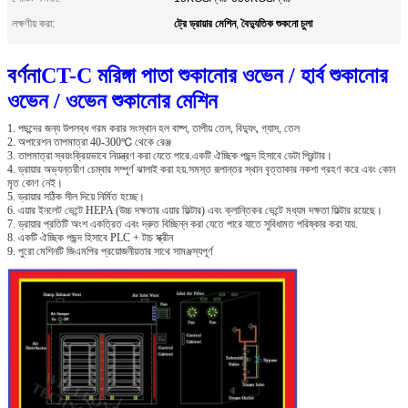
ট্রে ড্রায়ার মেশিন
বৈদ্যুতিক শুকনো চুলা
লক্ষণীয় করা:
,
বর্ণনা
CT-C মরিঙ্গা পাতা শুকানোর ওভেন / হার্ব শুকানোর
ওভেন / ওভেন শুকানোর মেশিন
1. পছন্দের জন্য উপলব্ধ গরম করার সংস্থান হল বাষ্প, তাপীয় তেল, বিদ্যুৎ, গ্যাস, তেল
2. অপারেশন তাপমাত্রা 40-300℃ থেকে রেঞ্জ
3. তাপমাত্রা স্বয়ংক্রিয়ভাবে নিয়ন্ত্রণ করা যেতে পারে.একটি ঐচ্ছিক পছন্দ হিসাবে ডেটা প্রিন্টার।
4. ড্রায়ার অভ্যন্তরীণ চেম্বার সম্পূর্ণ ঝালাই করা হয়.সমস্ত রূপান্তর স্থান বৃত্তাকার নকশা গ্রহণ করে এবং কোন
মৃত কোণ নেই।
5. ড্রায়ার সঠিক সীল দিয়ে নির্মিত হচ্ছে।
6. এয়ার ইনলেট ভেন্টে HEPA (উচ্চ দক্ষতার এয়ার ফিল্টার) এবং ক্লান্তিকর ভেন্টে মধ্যম দক্ষতা ফিল্টার রয়েছে।
7. ড্রায়ার প্রতিটি অংশ একত্রিত এবং দ্রুত বিচ্ছিন্ন করা যেতে পারে যাতে সুবিধামত পরিষ্কার করা যায়.
8. একটি ঐচ্ছিক পছন্দ হিসাবে PLC + টাচ স্ক্রীন
9. পুরো মেশিনটি জিএমপির প্রয়োজনীয়তার সাথে সামঞ্জস্যপূর্ণ