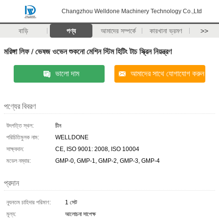
Changzhou Welldone Machinery Technology Co.,Ltd
বাড়ি
পণ্য
আমাদের সম্পর্কে
কারখানা ভ্রমণ
>>
মরিঙ্গা লিফ / ভেষজ ওভেন শুকনো মেশিন স্টিম হিটিং টাচ স্ক্রিন নিয়ন্ত্রণ
ভালো দাম
আমাদের সাথে যোগাযোগ করুন
পণ্যের বিবরণ
উৎপত্তি স্থল:
চীন
পরিচিতিমুলক নাম:
WELLDONE
সাক্ষ্যদান:
CE, ISO 9001: 2008, ISO 10004
মডেল নম্বার:
GMP-0, GMP-1, GMP-2, GMP-3, GMP-4
প্রদান
ন্যূনতম চাহিদার পরিমাণ:
1 সেট
মূল্য:
আলোচনা সাপেক্ষ