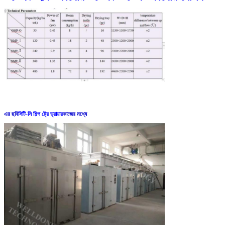
এর ছবি
সিটি-সি শিল্প ট্রে ড্রায়ার
কাজের মধ্যে