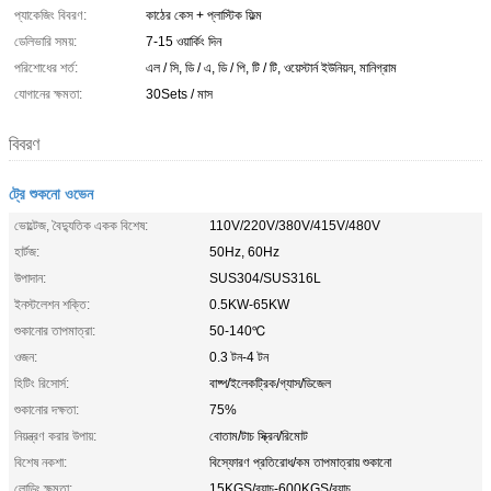
প্যাকেজিং বিবরণ:
কাঠের কেস + প্লাস্টিক ফিল্ম
ডেলিভারি সময়:
7-15 ওয়ার্কিং দিন
পরিশোধের শর্ত:
এল / সি, ডি / এ, ডি / পি, টি / টি, ওয়েস্টার্ন ইউনিয়ন, মানিগ্রাম
যোগানের ক্ষমতা:
30Sets / মাস
বিবরণ
ট্রে শুকনো ওভেন
ভোল্টেজ, বৈদ্যুতিক একক বিশেষ:
110V/220V/380V/415V/480V
হার্টজ:
50Hz, 60Hz
উপাদান:
SUS304/SUS316L
ইনস্টলেশন শক্তি:
0.5KW-65KW
শুকানোর তাপমাত্রা:
50-140℃
ওজন:
0.3 টন-4 টন
হিটিং রিসোর্স:
বাষ্প/ইলেকট্রিক/গ্যাস/ডিজেল
শুকানোর দক্ষতা:
75%
নিয়ন্ত্রণ করার উপায়:
বোতাম/টাচ স্ক্রিন/রিমোট
বিশেষ নকশা:
বিস্ফোরণ প্রতিরোধ/কম তাপমাত্রায় শুকানো
লোডিং ক্ষমতা:
15KGS/ব্যাচ-600KGS/ব্যাচ