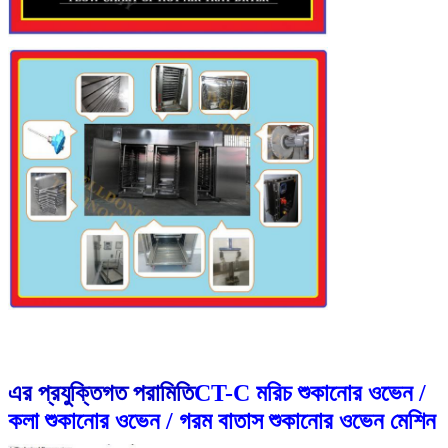
এর প্রযুক্তিগত পরামিতি
CT-C মরিচ শুকানোর ওভেন /
কলা শুকানোর ওভেন / গরম বাতাস শুকানোর ওভেন মেশিন