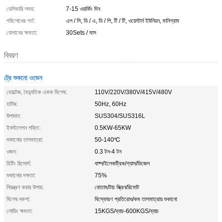
ডেলিভারি সময়:
7-15 ওয়ার্কিং দিন
পরিশোধের শর্ত:
এল / সি, ডি / এ, ডি / পি, টি / টি, ওয়েস্টার্ন ইউনিয়ন, মানিগ্রাম
যোগানের ক্ষমতা:
30Sets / মাস
বিবরণ
ট্রে শুকনো ওভেন
ভোল্টেজ, বৈদ্যুতিক একক বিশেষ:
110V/220V/380V/415V/480V
হার্টজ:
50Hz, 60Hz
উপাদান:
SUS304/SUS316L
ইনস্টলেশন শক্তি:
0.5KW-65KW
শুকানোর তাপমাত্রা:
50-140℃
ওজন:
0.3 টন-4 টন
হিটিং রিসোর্স:
বাষ্প/ইলেকট্রিক/গ্যাস/ডিজেল
শুকানোর দক্ষতা:
75%
নিয়ন্ত্রণ করার উপায়:
বোতাম/টাচ স্ক্রিন/রিমোট
বিশেষ নকশা:
বিস্ফোরণ প্রতিরোধ/কম তাপমাত্রায় শুকানো
লোডিং ক্ষমতা:
15KGS/ব্যাচ-600KGS/ব্যাচ