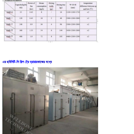
এর ছবি
সিটি-সি শিল্প ট্রে ড্রায়ার
কাজের মধ্যে