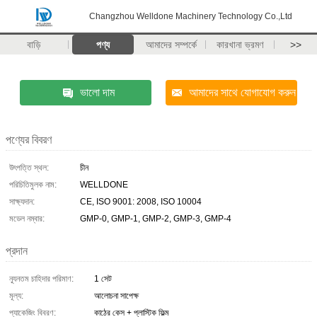
Changzhou Welldone Machinery Technology Co.,Ltd
বাড়ি
পণ্য
আমাদের সম্পর্কে
কারখানা ভ্রমণ
>>
ভালো দাম
আমাদের সাথে যোগাযোগ করুন
পণ্যের বিবরণ
উৎপত্তি স্থল:
চীন
পরিচিতিমুলক নাম:
WELLDONE
সাক্ষ্যদান:
CE, ISO 9001: 2008, ISO 10004
মডেল নম্বার:
GMP-0, GMP-1, GMP-2, GMP-3, GMP-4
প্রদান
ন্যূনতম চাহিদার পরিমাণ:
1 সেট
মূল্য:
আলোচনা সাপেক্ষ
প্যাকেজিং বিবরণ:
কাঠের কেস + প্লাস্টিক ফিল্ম