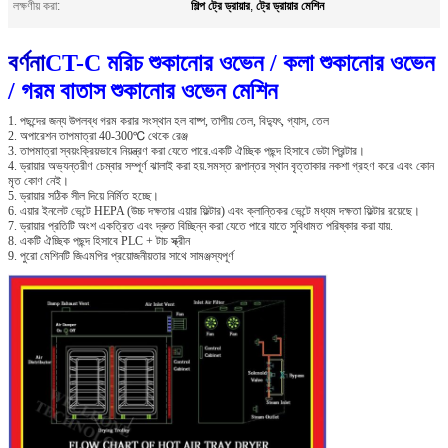
শিল্প ট্রে ড্রায়ার
ট্রে ড্রায়ার মেশিন
লক্ষণীয় করা:
,
বর্ণনা
CT-C মরিচ শুকানোর ওভেন / কলা শুকানোর ওভেন
/ গরম বাতাস শুকানোর ওভেন মেশিন
1. পছন্দের জন্য উপলব্ধ গরম করার সংস্থান হল বাষ্প, তাপীয় তেল, বিদ্যুৎ, গ্যাস, তেল
2. অপারেশন তাপমাত্রা 40-300℃ থেকে রেঞ্জ
3. তাপমাত্রা স্বয়ংক্রিয়ভাবে নিয়ন্ত্রণ করা যেতে পারে.একটি ঐচ্ছিক পছন্দ হিসাবে ডেটা প্রিন্টার।
4. ড্রায়ার অভ্যন্তরীণ চেম্বার সম্পূর্ণ ঝালাই করা হয়.সমস্ত রূপান্তর স্থান বৃত্তাকার নকশা গ্রহণ করে এবং কোন
মৃত কোণ নেই।
5. ড্রায়ার সঠিক সীল দিয়ে নির্মিত হচ্ছে।
6. এয়ার ইনলেট ভেন্টে HEPA (উচ্চ দক্ষতার এয়ার ফিল্টার) এবং ক্লান্তিকর ভেন্টে মধ্যম দক্ষতা ফিল্টার রয়েছে।
7. ড্রায়ার প্রতিটি অংশ একত্রিত এবং দ্রুত বিচ্ছিন্ন করা যেতে পারে যাতে সুবিধামত পরিষ্কার করা যায়.
8. একটি ঐচ্ছিক পছন্দ হিসাবে PLC + টাচ স্ক্রীন
9. পুরো মেশিনটি জিএমপির প্রয়োজনীয়তার সাথে সামঞ্জস্যপূর্ণ