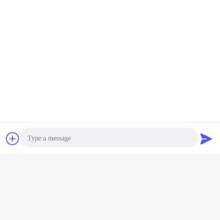
শিল্প ট্রে ড্রায়ার
ট্রে ড্রায়ার মেশিন
বৈদ্যুতিক শুকনো চুলা
ট্যাগ:
,
,
এর সেরা মূল্য পান
চ্যাট
উদ্ধৃতির জন্য আবেদন
চালিয়ে
ট্রে শুকনো ওভেন
অধিক
Photo
Video Call