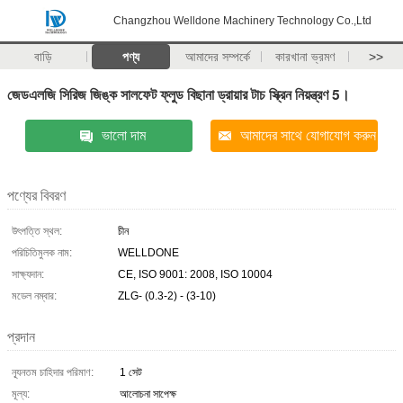
Changzhou Welldone Machinery Technology Co.,Ltd
বাড়ি
পণ্য
আমাদের সম্পর্কে
কারখানা ভ্রমণ
>>
জেডএলজি সিরিজ জিঙ্ক সালফেট ফ্লুড বিছানা ড্রায়ার টাচ স্ক্রিন নিয়ন্ত্রণ 5।
ভালো দাম
আমাদের সাথে যোগাযোগ করুন
পণ্যের বিবরণ
উৎপত্তি স্থল:
চীন
পরিচিতিমুলক নাম:
WELLDONE
সাক্ষ্যদান:
CE, ISO 9001: 2008, ISO 10004
মডেল নম্বার:
ZLG- (0.3-2) - (3-10)
প্রদান
ন্যূনতম চাহিদার পরিমাণ:
1 সেট
মূল্য:
আলোচনা সাপেক্ষ