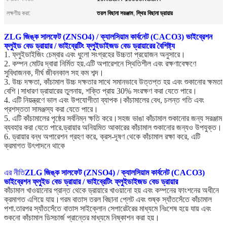
তরল বিছানা সরঞ্জাম
স্থির বিছানা ড্রায়ার
লক্ষণীয় করা:
,
ZLG জিঙ্ক সালফেট (ZNSO4) / ক্যালসিয়াম কার্বনেট (CACO3) ভাইব্রেশন
ফ্লুইড বেড ড্রায়ার / ভাইব্রেটিং ফ্লুইডাইজড বেড ড্রায়ারের বৈশিষ্ট্য
1. ফ্লুইডাইজিং চেম্বার এবং ধুলো সংগ্রহের উচ্চতা প্রয়োজন অনুসারে।
2. কম্পন মোটর দ্বারা নির্মিত হয়.এটি অপারেশনে স্থিতিশীল এবং রক্ষণাবেক্ষণে
সুবিধাজনক, দীর্ঘ জীবনকাল সহ কম শব্দ।
3. উচ্চ দক্ষতা, কাঁচামাল উচ্চ দক্ষতার সাথে সমানভাবে উত্তপ্ত হয় এবং শুকানোর ক্ষমতা
বেশি।সাধারণ ড্রায়ারের তুলনায়, শক্তি প্রায় 30% সংরক্ষণ করা যেতে পারে।
4. এটি নিয়ন্ত্রণে ভাল এবং উপযোগীতা ব্যাপক।কাঁচামালের বেধ, চলন্ত গতি এবং
প্রশস্ততা সামঞ্জস্য করা যেতে পারে।
5. এটি কাঁচামালের পৃষ্ঠের সর্বনিম্ন ক্ষতি করে।সহজ ভাঙা কাঁচামাল শুকানোর জন্য সরঞ্জাম
ব্যবহার করা যেতে পারে.ড্রায়ার অনিয়মিত আকারের কাঁচামাল শুকানোর জন্যও উপযুক্ত।
6. ড্রায়ার বন্ধ অপারেশন গ্রহণ করে, ক্রস-দূষণ থেকে কাঁচামাল রক্ষা করে, এটি
ক্রমাগত উৎপাদনে থাকে
এর নীতি
ZLG জিঙ্ক সালফেট (ZNSO4) / ক্যালসিয়াম কার্বনেট (CACO3)
ভাইব্রেশন ফ্লুইড বেড ড্রায়ার / ভাইব্রেটিং ফ্লুইডাইজড বেড ড্রায়ার
কাঁচামাল খাওয়ানোর প্রান্ত থেকে ড্রায়ারে খাওয়ানো হয় এবং কম্পনের ফাংশনের অধীনে
ক্রমাগত এগিয়ে যায়।গরম বাতাস তরল বিছানা প্লেট এবং শুষ্ক স্যাঁতসেঁতে কাঁচামাল
পশা.তারপর স্যাঁতসেঁতে বাতাস সাইক্লোন সেপারেটরের মাধ্যমে নিঃশেষ হয়ে যায় এবং
শুকনো কাঁচামাল ডিসচার্জ প্রান্তের মাধ্যমে নিষ্কাশন করা হয়।