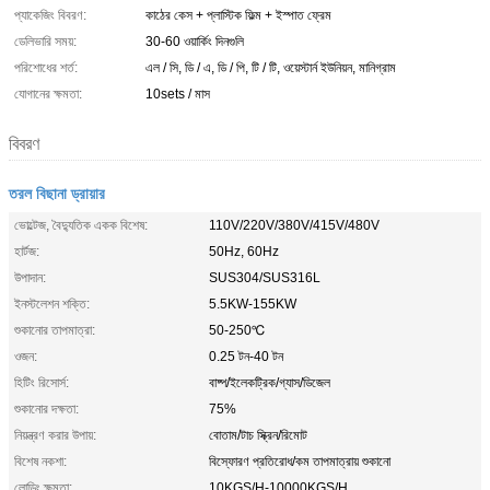
প্যাকেজিং বিবরণ:
কাঠের কেস + প্লাস্টিক ফিল্ম + ইস্পাত ফ্রেম
ডেলিভারি সময়:
30-60 ওয়ার্কিং দিনগুলি
পরিশোধের শর্ত:
এল / সি, ডি / এ, ডি / পি, টি / টি, ওয়েস্টার্ন ইউনিয়ন, মানিগ্রাম
যোগানের ক্ষমতা:
10sets / মাস
বিবরণ
তরল বিছানা ড্রায়ার
ভোল্টেজ, বৈদ্যুতিক একক বিশেষ:
110V/220V/380V/415V/480V
হার্টজ:
50Hz, 60Hz
উপাদান:
SUS304/SUS316L
ইনস্টলেশন শক্তি:
5.5KW-155KW
শুকানোর তাপমাত্রা:
50-250℃
ওজন:
0.25 টন-40 টন
হিটিং রিসোর্স:
বাষ্প/ইলেকট্রিক/গ্যাস/ডিজেল
শুকানোর দক্ষতা:
75%
নিয়ন্ত্রণ করার উপায়:
বোতাম/টাচ স্ক্রিন/রিমোট
বিশেষ নকশা:
বিস্ফোরণ প্রতিরোধ/কম তাপমাত্রায় শুকানো
লোডিং ক্ষমতা:
10KGS/H-10000KGS/H