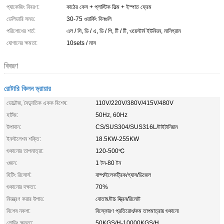
প্যাকেজিং বিবরণ:
কাঠের কেস + প্লাস্টিক ফিল্ম + ইস্পাত ফ্রেম
ডেলিভারি সময়:
30-75 ওয়ার্কিং দিনগুলি
পরিশোধের শর্ত:
এল / সি, ডি / এ, ডি / পি, টি / টি, ওয়েস্টার্ন ইউনিয়ন, মানিগ্রাম
যোগানের ক্ষমতা:
10sets / মাস
বিবরণ
রোটারি কিলন ড্রায়ার
ভোল্টেজ, বৈদ্যুতিক একক বিশেষ:
110V/220V/380V/415V/480V
হার্টজ:
50Hz, 60Hz
উপাদান:
CS/SUS304/SUS316L/টাইটানিয়াম
ইনস্টলেশন শক্তি:
18.5KW-255KW
শুকানোর তাপমাত্রা:
120-500℃
ওজন:
1 টন-80 টন
হিটিং রিসোর্স:
বাষ্প/ইলেকট্রিক/গ্যাস/ডিজেল
শুকানোর দক্ষতা:
70%
নিয়ন্ত্রণ করার উপায়:
বোতাম/টাচ স্ক্রিন/রিমোট
বিশেষ নকশা:
বিস্ফোরণ প্রতিরোধ/কম তাপমাত্রায় শুকানো
লোডিং ক্ষমতা:
50KGS/H-10000KGS/H