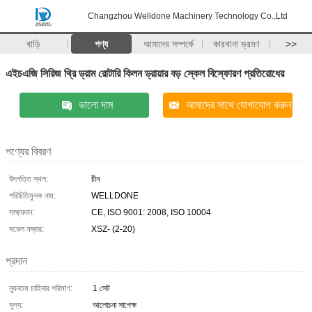
Changzhou Welldone Machinery Technology Co.,Ltd
বাড়ি
পণ্য
আমাদের সম্পর্কে
কারখানা ভ্রমণ
>>
এইচএজি সিরিজ থ্রি ড্রাম রোটারি কিলন ড্রায়ার বড় স্কেল বিস্ফোরণ প্রতিরোধের
ভালো দাম
আমাদের সাথে যোগাযোগ করুন
পণ্যের বিবরণ
উৎপত্তি স্থল:
চীন
পরিচিতিমুলক নাম:
WELLDONE
সাক্ষ্যদান:
CE, ISO 9001: 2008, ISO 10004
মডেল নম্বার:
XSZ- (2-20)
প্রদান
ন্যূনতম চাহিদার পরিমাণ:
1 সেট
মূল্য:
আলোচনা সাপেক্ষ