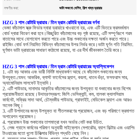
ভাটা শুকনো মেশিন
শিল্প খাদ্য ড্রায়ার
লক্ষণীয় করা:
,
HZG 3 পাস রোটারি ড্রায়ার / তিন ড্রাম রোটারি ড্রায়ারের বর্ণনা
ভেজা কাঁচামাল স্ক্রু ফিডার দ্বারা ড্রায়ারে খাওয়ানো হয়, এবং এটি ভিতরে ক্রমবর্ধমান
বোর্ড দ্বারা বিতরণ করা হবে।বিচ্ছুরিত কাঁচামালের বড় পৃষ্ঠ রয়েছে, এটি সম্পূর্ণরূপে গরম
বাতাসের সাথে যোগাযোগ করতে পারে এবং উচ্চ শুকানোর দক্ষতা অর্জন করতে পারে।
রাইজিং বোর্ড ফর্ম নিয়মিত বিভিন্ন কাঁচামালের উপর নির্ভর করে।ভাটা ঘূর্ণন গতি নিয়মিত.
ঘূর্ণমান ভাটা ড্রায়ারের সাধারণ কাঠামো রয়েছে, যা এর দীর্ঘ জীবনকাল তৈরি করে।
HZG 3 পাস রোটারি ড্রায়ার / তিন ড্রাম রোটারি ড্রায়ারের অ্যাপ্লিকেশন
1. এটা বড় আকার এবং ভারী নির্দিষ্ট মাধ্যাকর্ষণ আছে যে কাঁচামাল শুকানোর জন্য
উপযুক্ত.যেমন: আকরিক, ব্লাস্ট ফার্নেসের স্ল্যাগ, কয়লা, ধাতব গুঁড়া, ফসফরাস সার,
অ্যামোনিয়াম সালফেট ইত্যাদি।
2. এটি পাউডার, দানাদার আকৃতির কাঁচামালের জন্য উপযুক্ত যা শুকানোর জন্য বিশেষ
প্রয়োজনীয়তা রয়েছে।উদাহরণস্বরূপ: জিপি ভেসিক্যান্ট, কম, হালকা ক্যালসিয়াম
কার্বনেট, সক্রিয় সাদা আর্থ, চৌম্বকীয় পাউডার, গ্রাফাইট, মেডিকেল স্ল্যাগ এবং আরও
অনেক কিছু।
3. এটি উপাদানের জন্য উপযুক্ত যা শীতলকরণের প্রয়োজন, এবং বড় পরিমাণে ক্রমাগত
অপারেশন প্রয়োজন।
4. প্রয়োজন উচ্চ শুকানোর তাপমাত্রা যখন অর্ডার নোট করা উচিত.
5. লেজ গ্যাসে কার্বনের পরিমাণ অনুযায়ী সাইক্লোন সেপারেটর, ব্যাগ ফিল্টার এবং ওয়াশিং
টাওয়ারের মতো ধুলো চিকিত্সার বিভিন্ন পদ্ধতি বেছে নিন।
6. ব্যবহৃত তাপ সম্পদ: বিদ্যুৎ, প্রবাহ, তাপ পাইপ, চুল্লি বা বর্জ্য তাপ