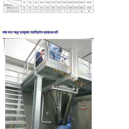
কাজ করে শঙ্কু ভ্যাকুয়াম অ্যাগ্রিটেড ড্রায়ারের ছবি