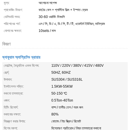
মূল্য:
আলোচনা সাপেক্ষ
প্যাকেজিং বিবরণ:
কাঠের কেস + প্লাস্টিক ফিল্ম + ইস্পাত ফ্রেম
ডেলিভারি সময়:
30-60 ওয়ার্কিং দিনগুলি
পরিশোধের শর্ত:
এল / সি, ডি / এ, ডি / পি, টি / টি, ওয়েস্টার্ন ইউনিয়ন, মানিগ্রাম
যোগানের ক্ষমতা:
10sets / মাস
বিবরণ
ভ্যাকুয়াম অ্যাগ্রিটেড ড্রায়ার
ভোল্টেজ, বৈদ্যুতিক একক বিশেষ:
110V / 220V / 380V / 415V / 480V
হের্ত্স্:
50HZ, 60HZ
উপাদান:
SUS304 / SUS316L
ইনস্টলেশন শক্তি:
1.5KW-55KW
শুকনো তাপমাত্রা:
50-150 ℃
ওজন:
0.5Ton-40Ton
হিটিং রিসোর্স:
বাষ্প / তাপীয় তেল / গরম জল
শুকানোর দক্ষতা:
80%
নিয়ন্ত্রণ করার উপায়:
বোতাম / টাচ স্ক্রিন / রিমোট
বিশেষ নকশা:
বিস্ফোরণ প্রতিরোধ / নিম্ন তাপমাত্রা শুকানো