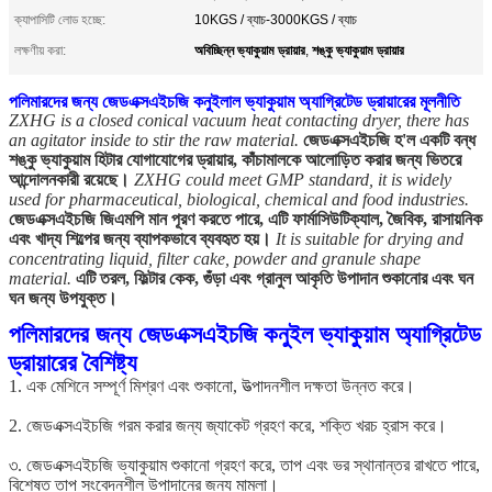
ক্যাপাসিটি লোড হচ্ছে:
10KGS / ব্যাচ-3000KGS / ব্যাচ
অবিচ্ছিন্ন ভ্যাকুয়াম ড্রায়ার
শঙ্কু ভ্যাকুয়াম ড্রায়ার
লক্ষণীয় করা:
,
পলিমারদের জন্য জেডএক্সএইচজি কনুইলাল ভ্যাকুয়াম অ্যাগ্রিটেড ড্রায়ারের মূলনীতি
ZXHG is a closed conical vacuum heat contacting dryer, there has
an agitator inside to stir the raw material.
জেডএক্সএইচজি হ'ল একটি বন্ধ
শঙ্কু ভ্যাকুয়াম হিটার যোগাযোগের ড্রায়ার, কাঁচামালকে আলোড়িত করার জন্য ভিতরে
আন্দোলনকারী রয়েছে।
ZXHG could meet GMP standard, it is widely
used for pharmaceutical, biological, chemical and food industries.
জেডএক্সএইচজি জিএমপি মান পূরণ করতে পারে, এটি ফার্মাসিউটিক্যাল, জৈবিক, রাসায়নিক
এবং খাদ্য শিল্পের জন্য ব্যাপকভাবে ব্যবহৃত হয়।
It is suitable for drying and
concentrating liquid, filter cake, powder and granule shape
material.
এটি তরল, ফিল্টার কেক, গুঁড়া এবং গ্রানুল আকৃতি উপাদান শুকানোর এবং ঘন
ঘন জন্য উপযুক্ত।
পলিমারদের জন্য জেডএক্সএইচজি কনুইল ভ্যাকুয়াম অ্যাগ্রিটেড
ড্রায়ারের বৈশিষ্ট্য
1. এক মেশিনে সম্পূর্ণ মিশ্রণ এবং শুকানো, উত্পাদনশীল দক্ষতা উন্নত করে।
2. জেডএক্সএইচজি গরম করার জন্য জ্যাকেট গ্রহণ করে, শক্তি খরচ হ্রাস করে।
৩. জেডএক্সএইচজি ভ্যাকুয়াম শুকানো গ্রহণ করে, তাপ এবং ভর স্থানান্তর রাখতে পারে,
বিশেষত তাপ সংবেদনশীল উপাদানের জন্য মামলা।