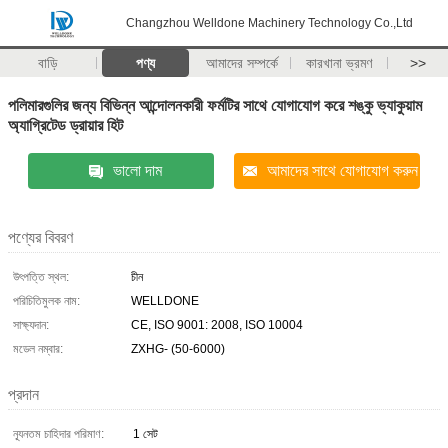
Changzhou Welldone Machinery Technology Co.,Ltd
বাড়ি
পণ্য
আমাদের সম্পর্কে
কারখানা ভ্রমণ
>>
পলিমারগুলির জন্য বিভিন্ন আন্দোলনকারী ফর্মটির সাথে যোগাযোগ করে শঙ্কু ভ্যাকুয়াম
অ্যাগ্রিটেড ড্রায়ার হিট
ভালো দাম
আমাদের সাথে যোগাযোগ করুন
পণ্যের বিবরণ
উৎপত্তি স্থল:
চীন
পরিচিতিমুলক নাম:
WELLDONE
সাক্ষ্যদান:
CE, ISO 9001: 2008, ISO 10004
মডেল নম্বার:
ZXHG- (50-6000)
প্রদান
ন্যূনতম চাহিদার পরিমাণ:
1 সেট