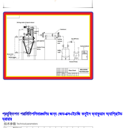
পলিমারগুলির জন্য জেডএক্সএইচজি কনুইল ভ্যাকুয়াম অ্যাগ্রিটেড
প্রযুক্তিগত পরামিতি
ড্রায়ার