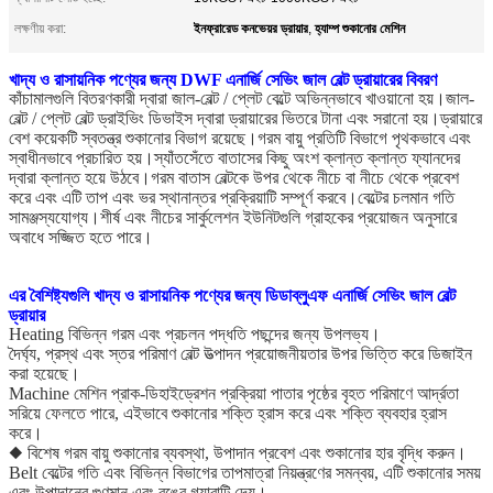
ইনফ্রারেড কনভেয়র ড্রায়ার
হ্যাম্প শুকানোর মেশিন
লক্ষণীয় করা:
,
খাদ্য ও রাসায়নিক পণ্যের জন্য DWF এনার্জি সেভিং জাল বেল্ট ড্রায়ারের বিবরণ
কাঁচামালগুলি বিতরণকারী দ্বারা জাল-বেল্ট / প্লেট বেল্টে অভিন্নভাবে খাওয়ানো হয়।জাল-
বেল্ট / প্লেট বেল্ট ড্রাইভিং ডিভাইস দ্বারা ড্রায়ারের ভিতরে টানা এবং সরানো হয়।ড্রায়ারে
বেশ কয়েকটি স্বতন্ত্র শুকানোর বিভাগ রয়েছে।গরম বায়ু প্রতিটি বিভাগে পৃথকভাবে এবং
স্বাধীনভাবে প্রচারিত হয়।স্যাঁতসেঁতে বাতাসের কিছু অংশ ক্লান্ত ক্লান্ত ফ্যানদের
দ্বারা ক্লান্ত হয়ে উঠবে।গরম বাতাস বেল্টকে উপর থেকে নীচে বা নীচে থেকে প্রবেশ
করে এবং এটি তাপ এবং ভর স্থানান্তর প্রক্রিয়াটি সম্পূর্ণ করবে।বেল্টের চলমান গতি
সামঞ্জস্যযোগ্য।শীর্ষ এবং নীচের সার্কুলেশন ইউনিটগুলি গ্রাহকের প্রয়োজন অনুসারে
অবাধে সজ্জিত হতে পারে।
এর বৈশিষ্ট্যগুলি
খাদ্য ও রাসায়নিক পণ্যের জন্য ডিডাব্লুএফ এনার্জি সেভিং জাল বেল্ট
ড্রায়ার
Heating বিভিন্ন গরম এবং প্রচলন পদ্ধতি পছন্দের জন্য উপলভ্য।
দৈর্ঘ্য, প্রস্থ এবং স্তর পরিমাণ বেল্ট উত্পাদন প্রয়োজনীয়তার উপর ভিত্তি করে ডিজাইন
করা হয়েছে।
Machine মেশিন প্রাক-ডিহাইড্রেশন প্রক্রিয়া পাতার পৃষ্ঠের বৃহত পরিমাণে আর্দ্রতা
সরিয়ে ফেলতে পারে, এইভাবে শুকানোর শক্তি হ্রাস করে এবং শক্তি ব্যবহার হ্রাস
করে।
◆ বিশেষ গরম বায়ু শুকানোর ব্যবস্থা, উপাদান প্রবেশ এবং শুকানোর হার বৃদ্ধি করুন।
Belt বেল্টের গতি এবং বিভিন্ন বিভাগের তাপমাত্রা নিয়ন্ত্রণের সমন্বয়, এটি শুকানোর সময়
এবং উপাদানের গুণমান এবং রঙের গ্যারান্টি দেয়।