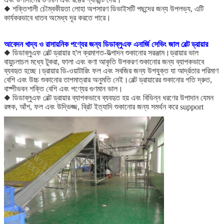
◆ শক্তিশালী চৌম্বকীয়তা লোহা অপসারণ ডিভাইসটি পছন্দের জন্য উপলভ্য, এটি
কার্যকরভাবে ধাতব অমেধ্য দূর করতে পারে।
আবেদন
খাদ্য ও রাসায়নিক পণ্যের জন্য ডিডাব্লুএফ এনার্জি সেভিং জাল বেল্ট ড্রায়ার
◆ ডিডাব্লুএফ বেল্ট ড্রায়ার হ'ল ক্রমাগত-উত্পাদন শুকানোর সরঞ্জাম।ড্রায়ার ভাল
বায়ুচলাচল মধ্যে টুকরা, ফালা এবং কণা আকৃতি উপকরণ শুকানোর জন্য ব্যাপকভাবে
ব্যবহৃত হচ্ছে।ড্রায়ার ডি-ওয়াটারিং ফল এবং সবজির জন্য উপযুক্ত যা আর্দ্রতার পরিমাণ
বেশি এবং উচ্চ শুকানোর তাপমাত্রার অনুমতি নেই।বেল্ট ড্রায়ারের শুকানোর গতি দ্রুত,
বাষ্পীভবন শক্তি বেশি এবং পণ্যের গুণমান ভাল।
◆ ডিডাব্লুএফ বেল্ট ড্রায়ার ব্যাপকভাবে ব্যবহৃত হয় এবং বিভিন্ন ধরণের উপাদান যেমন
রঙ্গক, আঁশ, ফল এবং উদ্ভিজ্জ, ব্রিট ইত্যাদি শুকানোর জন্য সমর্থন করে support