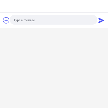
চ্যাট
উদ্ধৃতির জন্য আবেদন
ইনফ্রারেড কনভেয়র ড্রায়ার
হ্যাম্প শুকানোর মেশিন
গরম এয়ার কনভেয়র ড্রায়ার
ট্যাগ:
,
,
Photo
এর সেরা মূল্য পান
Video Call
Audio Call
খাদ্য এবং রাসায়নিক পণ্যের জন্য শক্তি সঞ্চয় জাল
বেল্ট ড্রায়ার
চালিয়ে
কনভেয়র বেল্ট ড্রায়ার
অধিক