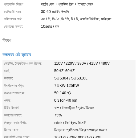
প্যাকেজিং বিবরণ:
কাঠের কেস + প্লাস্টিক ফিল্ম + ইস্পাত ফ্রেম
ডেলিভারি সময়:
30-60 ওয়ার্কিং দিনগুলি
পরিশোধের শর্ত:
এল / সি, ডি / এ, ডি / পি, টি / টি, ওয়েস্টার্ন ইউনিয়ন, মানিগ্রাম
যোগানের ক্ষমতা:
10sets / মাস
বিবরণ
কনভেয়র বেল্ট ড্রায়ার
ভোল্টেজ, বৈদ্যুতিক একক বিশেষ:
110V / 220V / 380V / 415V / 480V
হের্ত্স্:
50HZ, 60HZ
উপাদান:
SUS304 / SUS316L
ইনস্টলেশন শক্তি:
7.5KW-125KW
শুকনো তাপমাত্রা:
50-140 ℃
ওজন:
0.3Ton-40Ton
হিটিং রিসোর্স:
বাষ্প / ইলেকট্রিক / গ্যাস / ডিজেল
শুকানোর দক্ষতা:
75%
নিয়ন্ত্রণ করার উপায়:
বোতাম / টাচ স্ক্রিন / রিমোট
বিশেষ নকশা:
বিস্ফোরণ প্রতিরোধ / নিম্ন তাপমাত্রা শুকানো
ক্যাপাসিটি লোড হচ্ছে:
10KGS / এইচ-1000KGS / এইচ