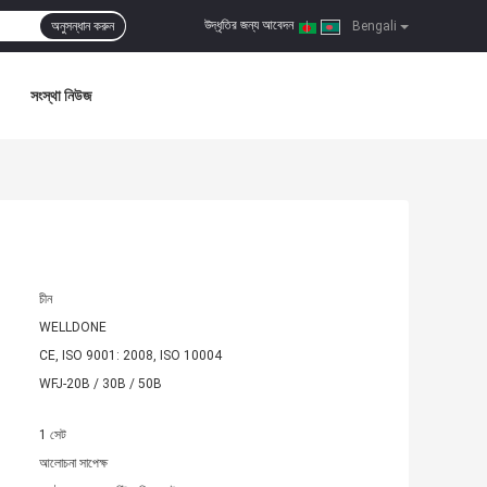
উদ্ধৃতির জন্য আবেদন
অনুসন্ধান করুন
|
Bengali
সংস্থা নিউজ
চীন
WELLDONE
CE, ISO 9001: 2008, ISO 10004
WFJ-20B / 30B / 50B
1 সেট
আলোচনা সাপেক্ষ