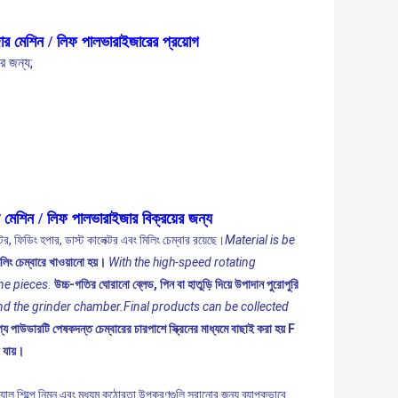
জার মেশিন / লিফ পালভারাইজারের প্রয়োগ
ার জন্য;
 মেশিন / লিফ পালভারাইজার বিক্রয়ের জন্য
, ফিডিং হপার, ডাস্ট কালেক্টর এবং মিলিং চেম্বার রয়েছে।
Material is be
লিং চেম্বারে খাওয়ানো হয়।
With the high-speed rotating
ne pieces.
উচ্চ-গতির ঘোরানো ব্লেড, পিন বা হাতুড়ি দিয়ে উপাদান পুরোপুরি
und the grinder chamber.Final products can be collected
্য পাউডারটি পেষকদন্ত চেম্বারের চারপাশে স্ক্রিনের মাধ্যমে বাছাই করা হয় F
 যায়।
িক্যাল শিল্পে নিম্ন এবং মধ্যম কঠোরতা উপকরণগুলি সরানোর জন্য ব্যাপকভাবে