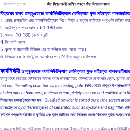
গুঁড়া মিশ্রণকারী মেশিন
শুকনো গুঁড়া মিশ্রণ সরঞ্জাম
বিশেষভাবে তুলে ধরা:
,
বিক্রয়ের জন্য ডাব্লুএফজে ফার্মাসিউটিক্যাল কেমিক্যাল ফুড মাইক্রো পালভারাই
1. খাদ্য, রাসায়নিক এবং ফামাসিউটিক্যাল শিল্পে নিম্ন ও মধ্যম কঠোরতা পণ্যগুলি চালিত কর
2. আউটপুট পণ্যের আকার: 60-180 জাল
3. ক্ষমতা: 10-180 কেজি / ঘন্টা
4. জিএমপি নকশা
5. ধুলো সংগ্রহকারী বিভিন্ন ধরণের সজ্জিত করা যেতে পারে।
6. বিভিন্ন ধরণের গ্রাইন্ডিং চেম্বারের পণ্য বৈশিষ্ট্য অনুসারে উপলব্ধ
কার্যনির্বাহী
ডাব্লুএফজে ফার্মাসিউটিক্যাল কেমিক্যাল ফুড মাইক্রো পালভারাইজার
ডাব্লুএফজে সিরিজের স্টেইনলেস স্টিলের খাবার পালভারাইজার মেশিনটিতে মেশিন বডি ফ্রেম, ড্রাইভ মোটর
fed into the milling chamber via the feeding gate.
ফিডিং গেটের মাধ্যমে উপাদানগুলি মি
blades,pins or hammers, material is completely sheared and collided into fi
শিয়ার হয়ে টুকরো টুকরো হয়ে যায়।
Qualified powder is sorted out by the screen aro
directly or by different types of separator, such as cyclone and bag filter.
যোগ
ফাইনাল পণ্যগুলি সরাসরি বা ঘূর্ণিঝড় এবং ব্যাগ ফিল্টারের মতো বিভিন্ন ধরণের বিভাজক দ্বারা সংগ্রহ করা
ডাব্লুএফজে সিরিজের স্টেইনলেস স্টিলের খাবার পালভারাইজার মেশিন
খাদ্য, রাসায়নিক এবং ফার্মাসিউট