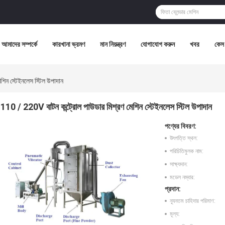
আমাদের সম্পর্কে
কারখানা ভ্রমণ
মান নিয়ন্ত্রণ
যোগাযোগ করুন
খবর
কেস
শিন স্টেইনলেস স্টিল উপাদান
110 / 220V বাটন কন্ট্রোল পাউডার মিশ্রণ মেশিন স্টেইনলেস স্টিল উপাদান
পণ্যের বিবরণ:
উৎপত্তি স্থল:
পরিচিতিমুলক নাম:
সাক্ষ্যদান:
মডেল নম্বার:
প্রদান:
ন্যূনতম চাহিদার পরিমাণ:
মূল্য: