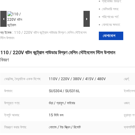
প্যাকেজিং বিবরণ:
ডেলিভারি সময়:
পরিশোধের শর্ত:
যোগানের ক্ষমতা:
বড় ইমেজ :
110 / 220V বাটন কন্ট্রোল পাউডার মিশ্রণ মেশিন স্টেইনলেস
যোগাযোগ
স্টিল উপাদান
110 / 220V বাটন কন্ট্রোল পাউডার মিশ্রণ মেশিন স্টেইনলেস স্টিল উপাদান
বিবরণ
ভোল্টেজ, বৈদ্যুতিক একক বিশেষ:
110V / 220V / 380V / 415V / 480V
হের্ত্স্:
উপাদান:
SUS304 / SUS316L
ইনস্টলেশ
উপযুক্ত পণ্য:
গুঁড়া / গ্রানুল / ফাইবার
ওজন:
ইনপুট আকার:
15 মিমি কম
চূড়ান্ত 
নিয়ন্ত্রণ করার উপায়:
বোতাম / টাচ স্ক্রিন / রিমোট
ক্যাপাসিট