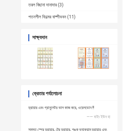
তরল বিছানা দানাদার
(3)
পতনশীল ফিল্মের বাষ্পীভবন
(11)
সাক্ষ্যদান
ক্রেতার পর্যালোচনা
ড্রায়ার এবং গ্রানুলেটর ভাল কাজ করে, ওয়েলডোন !!
—— বাইং ইউন হা
সমস্ত স্প্রে ড্রায়ার, ট্রে ড্রায়ার, শঙ্কু ভ্যাকুয়াম ড্রায়ার এবং