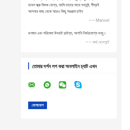
ডাবল স্ক্রু মিশুক যোগ্য, আমি তাদের সাথে সন্তুষ্ট, শীঘ্রই
আপনার কাছ থেকে আরও কিছু সরঞ্জাম চাইব
—— Manoel
গুণমান এবং পরিষেবা উভয়ই দুর্দান্ত, আপনি নির্ভরযোগ্য বন্ধু।
—— জর্জ ক্লেমেন্টে
তোমার দর্শন লগ করা অনলাইন চ্যাট এখন