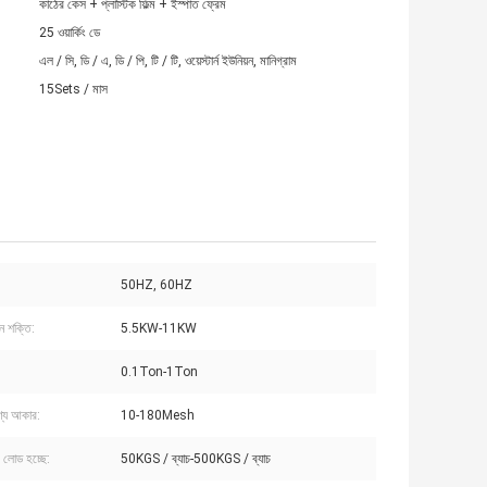
কাঠের কেস + প্লাস্টিক ফিল্ম + ইস্পাত ফ্রেম
25 ওয়ার্কিং ডে
এল / সি, ডি / এ, ডি / পি, টি / টি, ওয়েস্টার্ন ইউনিয়ন, মানিগ্রাম
15Sets / মাস
50HZ, 60HZ
ন শক্তি:
5.5KW-11KW
0.1Ton-1Ton
পণ্য আকার:
10-180Mesh
ি লোড হচ্ছে:
50KGS / ব্যাচ-500KGS / ব্যাচ