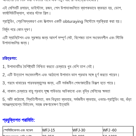
এই মেশিনটি রসায়ন, ডাইস্টাফ, রজন, শেল উপাদানগুলিতে ব্যাপকভাবে ব্যবহৃত হয়
,
ডোপ,
ফার্মাসিউটিক্যাল, খাবার স্টাফ শিল্প
।
গ্রাইন্ডিং, শ্রেণিবদ্ধকরণ এবং উত্পাদন একটি obturaying সিস্টেমে প্রক্রিয়া করা হয়।
নির্মূল পরে কোন দূষণ।
এটি স্যানিটেশন এবং সুরক্ষার জন্য আদর্শ সম্পূর্ণ সেট, বিশেষত তাপ সংবেদনশীল এবং স্টিকি
উপাদানগুলির জন্য।
চরিত্রগত:
1, উপাদানটির বৈশিষ্ট্যটি নিশ্চিত করতে চেম্বারে খুব বেশি তাপ নেই।
2, এটি উত্তাপ সংবেদনশীল এবং আঠালো উপাদান ভাল প্রভাব সঙ্গে চূর্ণ করতে পারেন।
3, গরমে খাবারের পারফরম্যান্সের জন্য, এটি সর্বজনীন পেষণকারীের বিকল্প হতে পারে।
4, নাকাল চেম্বারে বায়ু প্রবাহ সূক্ষ্ম পাউডার আটকানো এবং বৃদ্ধি
মেশিনের ক্ষমতা
5, আঁট কাঠামো, স্থিতিশীলতা, কম বিদ্যুত ব্যবহার, সর্বজনীন ব্যবহার, ওভার-গ্রাইন্ডিং নয়, গুঁড়া
সামঞ্জস্যযোগ্য ফিটনেস, সহজ রক্ষণাবেক্ষণ ইত্যাদি
প্রযুক্তিগত পরামিতি:
স্পেসিফিকেশন এবং মডেল
WFJ-15
WFJ-30
WFJ -60