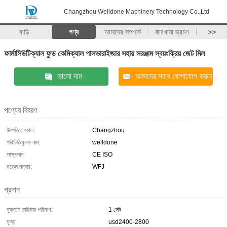
Changzhou Welldone Machinery Technology Co.,Ltd
বাড়ি
পণ্য
আমাদের সম্পর্কে
কারখানা ভ্রমণ
>>
ফার্মাসিউটিক্যাল ফুড কেমিক্যাল পালভারাইজার সহায় সরঞ্জাম স্বয়ংক্রিয় জেট মিল
ভালো দাম
আমাদের সাথে যোগাযোগ করুন
পণ্যের বিবরণ
উৎপত্তি স্থল:
Changzhou
পরিচিতিমুলক নাম:
welldone
সাক্ষ্যদান:
CE ISO
মডেল নম্বার:
WFJ
প্রদান
ন্যূনতম চাহিদার পরিমাণ:
1 সেট
মূল্য:
usd2400-2800