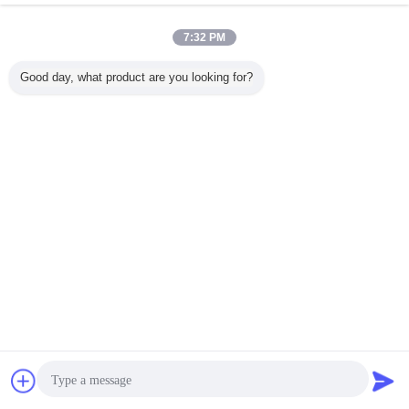
7:32 PM
Good day, what product are you looking for?
aux সরঞ্জাম
সহায়ক মেশিন
aux যন্ত্রপাতি
ট্যাগ:
,
,
এর সেরা মূল্য পান
ফার্মাসিউটিক্যাল ফুড কেমিক্যাল পালভারাইজার
সহায় সরঞ্জাম স্বয়ংক্রিয় জেট মিল
চালিয়ে
সহায়ক সরঞ্জাম
অধিক
চ্যাট
উদ্ধৃতির জন্য আবেদন