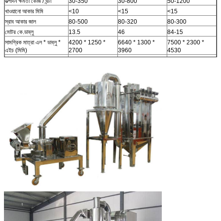
উত্পাদন ক্ষমতা কেজি / ঘন্টা
30-350
30-800
50-1200
খাওয়ানো আকার মিমি
<10
<15
<15
স্রাব আকার জাল
80-500
80-320
80-300
মোটর কে.ডাব্লু
13.5
46
84-15
সামগ্রিক মাত্রা এল * ডাব্লু *
4200 * 1250 *
6640 * 1300 *
7500 * 2300 *
এইচ (মিমি)
2700
3960
4530
ওজন
1300
1500
3200