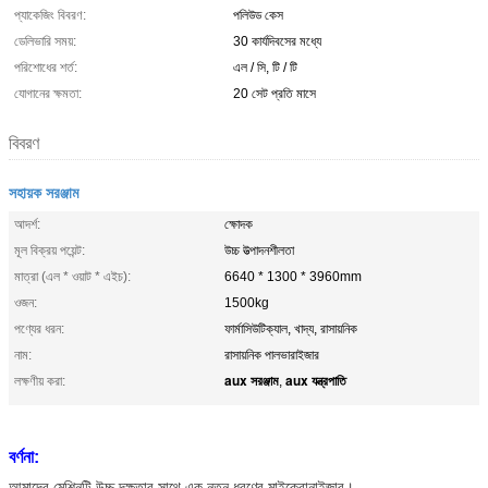
প্যাকেজিং বিবরণ:
পলিউড কেস
ডেলিভারি সময়:
30 কার্যদিবসের মধ্যে
পরিশোধের শর্ত:
এল / সি, টি / টি
যোগানের ক্ষমতা:
20 সেট প্রতি মাসে
বিবরণ
সহায়ক সরঞ্জাম
আদর্শ:
ক্ষোদক
মূল বিক্রয় পয়েন্ট:
উচ্চ উত্পাদনশীলতা
মাত্রা (এল * ওয়াট * এইচ):
6640 * 1300 * 3960mm
ওজন:
1500kg
পণ্যের ধরন:
ফার্মাসিউটিক্যাল, খাদ্য, রাসায়নিক
নাম:
রাসায়নিক পালভারাইজার
aux সরঞ্জাম
aux যন্ত্রপাতি
লক্ষণীয় করা:
,
বর্ণনা:
আমাদের মেশিনটি উচ্চ দক্ষতার সাথে এক নতুন ধরণের মাইক্রোনাইজার।