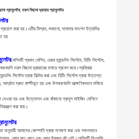
ছানা গ্রানুলেটর
তরল বিছানা ড্রায়ার গ্রানুলেটর
,
ুলেটর
বে প্রয়োগ করা হয়।এটির মিশ্রন, শুকানো, দানাদার ফাংশন ইত্যাদির 
ত হয়
নুলেটর
মেশিনটি প্রধান মেশিন, এয়ার হ্যান্ডলিং সিস্টেম, হিটিং সিস্টেম, 
ণগুলি তরল বিছানা ড্রায়ারের হপারে প্রবেশ করে।প্রক্রিয়া 
ডলিং সিস্টেম দ্বারা ফিল্টার করা এবং হিটিং সিস্টেম দ্বারা উত্তপ্ত 
্দ্রতা দ্রুত বাষ্পীভূত হয় এবং উপকরণগুলি তাত্ক্ষণিকভাবে শুকিয়ে 
 দেওয়া হয় এবং উত্তোলন এবং বাঁকানো গ্রানুল সাইজিং মেশিনে 
য়ন্ত্রণ করা যায়।
্রানুলেটর
া অনুযায়ী আমাদের কোম্পানি দ্বারা গবেষণা করা এবং সফলভাবে 
ারেশন, কোন মৃত কোণ এবং কোন উন্মুক্ত বল্টু নেই।মেশিনটি পিএলসি 