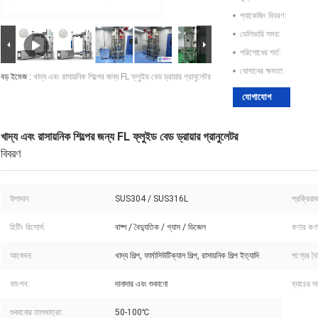
প্যাকেজিং বিবরণ:
ডেলিভারি সময়:
পরিশোধের শর্ত:
যোগানের ক্ষমতা:
বড় ইমেজ :
খাদ্য এবং রাসায়নিক শিল্পের জন্য FL ফ্লুইড বেড ড্রায়ার গ্রানুলেটর
যোগাযোগ
খাদ্য এবং রাসায়নিক শিল্পের জন্য FL ফ্লুইড বেড ড্রায়ার গ্রানুলেটর
বিবরণ
উপাদান:
SUS304 / SUS316L
প্রক্রিয়
হিটিং রিসোর্স:
বাষ্প / বৈদ্যুতিক / গ্যাস / ডিজেল
কণার কণ
আবেদন:
খাদ্য শিল্প, ফার্মাসিউটিক্যাল শিল্প, রাসায়নিক শিল্প ইত্যাদি
পণ্যের বৈশি
ফাংশন:
দানাদার এবং শুকানো
ব্যাচের স
শুকানোর তাপমাত্রা:
50-100℃