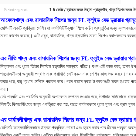
1.5 কেজি / ব্যাচের তরল বিছানা গ্রানুলেটর
খাদ্য শিল্পের তরল বি
বিশেষভাবে তুলে ধরা:
,
আবেদন
খাদ্য এবং রাসায়নিক শিল্পের জন্য FL ফ্লুইড বেড ড্রায়ার গ্রান
মেশিনটি একটি প্রক্রিয়া মেশিন যা ফার্মাসিউটিক্যাল শিল্পে কঠিন প্রস্তুতির জন্য ব্যাপকভা
মতো ফাংশন রয়েছে। এটি ওষুধ, রাসায়নিক, খাদ্য ইত্যাদির মতো শিল্পেও ব্যাপকভাবে ব্যবহৃ
এর নীতি
খাদ্য এবং রাসায়নিক শিল্পের জন্য FL ফ্লুইড বেড ড্রায়ার গ্রা
নিষ্কাশন এবং ধুলো ফিল্টার সিস্টেম ইত্যাদির সমন্বয়ে গঠিত। যখন এটি কাজ করে, তখন উপকর
প্রয়োজনীয়তা অনুযায়ী পদ্ধতি এবং পরামিতি সেট করুন এবং মেশিন কাজ শুরু করবে।এয়ার হ্যান্
করার পরে, বায়ু প্রধান মেশিনে প্রবেশ করে।গরম বাতাস দ্বারা উপকরণগুলি তরল হওয়ার পরে, আর
যায়।
সেট পদ্ধতি এবং পরামিতি অনুযায়ী অপারেশন সম্পন্ন হওয়ার পরে, উপাদান সাইলোকে ধাক্কা
লিফটিং ডিসচার্জিংয়ের জন্য একত্রিত করা হয়, যাতে কার্যকরভাবে ধুলো দূষণ এবং ক্রস দূষণ নি
এর কার্যাবলী
খাদ্য এবং রাসায়নিক শিল্পের জন্য FL ফ্লুইড বেড ড্রায়ার গ
মেশিনটি আন্তর্জাতিকভাবে উন্নত প্রযুক্তি শোষণ এবং হজম করার পরে চীনের প্রকৃত অবস্থ
বিকশিত একটি নতুন মেশিন।এটিতে যুক্তিসঙ্গত গঠন, স্থিতিশীল কর্মক্ষমতা, সুবিধাজনক অপ