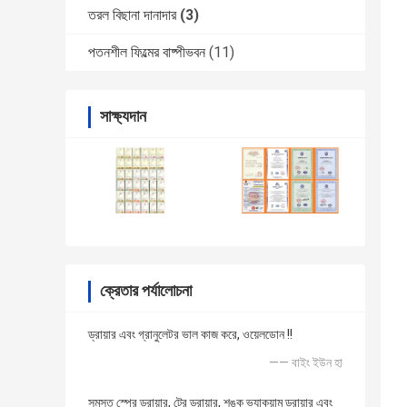
তরল বিছানা দানাদার
(3)
পতনশীল ফিল্মের বাষ্পীভবন
(11)
সাক্ষ্যদান
ক্রেতার পর্যালোচনা
ড্রায়ার এবং গ্রানুলেটর ভাল কাজ করে, ওয়েলডোন !!
—— বাইং ইউন হা
সমস্ত স্প্রে ড্রায়ার, ট্রে ড্রায়ার, শঙ্কু ভ্যাকুয়াম ড্রায়ার এবং