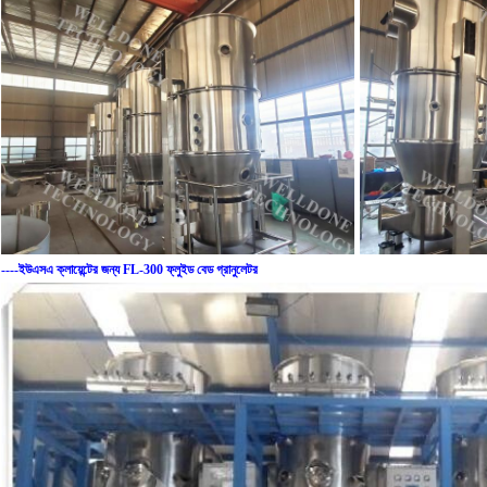
----ইউএসএ ক্লায়েন্টের জন্য FL-300 ফ্লুইড বেড গ্রানুলেটর