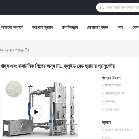
আমাদের সম্পর্কে
কারখানা ভ্রমণ
মান নিয়ন্ত্রণ
যোগাযোগ করুন
খবর
কেস
েড ড্রায়ার গ্রানুলেটর
খাদ্য এবং রাসায়নিক শিল্পের জন্য FL ফ্লুইড বেড ড্রায়ার গ্রানুলেটর
পণ্যের বিবরণ:
উৎপত্তি স্থল:
পরিচিতিমুলক নাম:
সাক্ষ্যদান:
মডেল নম্বার:
প্রদান:
ন্যূনতম চাহিদার পরিমাণ:
মূল্য: