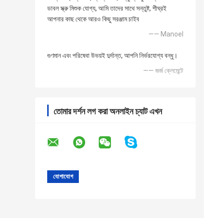
ডাবল স্ক্রু মিশুক যোগ্য, আমি তাদের সাথে সন্তুষ্ট, শীঘ্রই
আপনার কাছ থেকে আরও কিছু সরঞ্জাম চাইব
—— Manoel
গুণমান এবং পরিষেবা উভয়ই দুর্দান্ত, আপনি নির্ভরযোগ্য বন্ধু।
—— জর্জ ক্লেমেন্টে
তোমার দর্শন লগ করা অনলাইন চ্যাট এখন