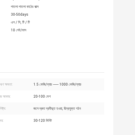
পাতলা পাতলা কাঠের বাক্স
30-50days
এল / সি, টি / টি
10 সেট/মাস
াকরণ ক্ষমতা:
1.5 কেজি/ব্যাচ ------ 1000 কেজি/ব্যাচ
ার আকার:
20-100 মেশ
ষ্ট্য:
জলে দ্রুত দ্রবীভূত হওয়া, ছিদ্রযুক্ত গঠন
ময়:
30-120 মিনিট