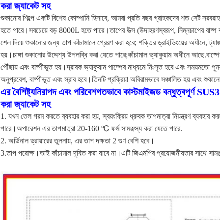
করা জ্যাকেট সহ
শুকানোর শিল্পে একটি বিশেষ কোম্পানি হিসাবে, আমরা প্রতি বছর গ্রাহকদের শত সেট সরবরাহ
হতে পারে।সবচেয়ে বড় 8000L হতে পারে।তাপের উত্স (উদাহরণস্বরূপ, নিম্নচাপের বাষ্প 
শেল দিয়ে শুকানোর জন্য তাপ কাঁচামালে প্রেরণ করা হবে; শক্তির ড্রাইভিংয়ের অধীনে, ট্য
হয়।চাঙ্গা শুকানোর উদ্দেশ্য উপলব্ধি করা যেতে পারে;কাঁচামাল ভ্যাকুয়াম অধীনে আছে.বাষ্পের 
পৌঁছায় এবং বাষ্পীভূত হয়।দ্রাবক ভ্যাকুয়াম পাম্পের মাধ্যমে নিঃসৃত হবে এবং সময়মতো পু
অনুপ্রবেশ, বাষ্পীভূত এবং স্রাব হবে।তিনটি প্রক্রিয়া অবিরামভাবে সঞ্চালিত হয় এবং শুকান
এর বৈশিষ্ট্য
নিরাপদ এবং পরিবেশগতভাবে কাস্টমাইজড বন্ধুত্বপূর্ণ SUS3
করা জ্যাকেট সহ
1. যখন তেল গরম করতে ব্যবহার করা হয়, স্বয়ংক্রিয় ধ্রুবক তাপমাত্রা নিয়ন্ত্রণ ব্যবহার
পারে।অপারেশন এর তাপমাত্রা 20-160 ℃ ফর্ম সামঞ্জস্য করা যেতে পারে.
2. অর্ডিনাল ড্রায়ারের তুলনায়, এর তাপ দক্ষতা 2 গুণ বেশি হবে।
3.তাপ পরোক্ষ।তাই কাঁচামাল দূষিত করা যাবে না।এটি জিএমপির প্রয়োজনীয়তার সাথে সামঞ্জস