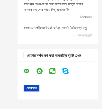
ডাবল স্ক্রু মিশুক যোগ্য, আমি তাদের সাথে সন্তুষ্ট, শীঘ্রই
আপনার কাছ থেকে আরও কিছু সরঞ্জাম চাইব
—— Manoel
গুণমান এবং পরিষেবা উভয়ই দুর্দান্ত, আপনি নির্ভরযোগ্য বন্ধু।
—— জর্জ ক্লেমেন্টে
তোমার দর্শন লগ করা অনলাইন চ্যাট এখন