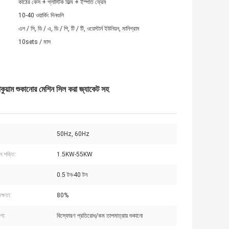
কাঠের কেস + প্লাস্টিক ফিল্ম + ইস্পাত ফ্রেম
10-40 ওয়ার্কিং দিনগুলি
এল / সি, ডি / এ, ডি / পি, টি / টি, ওয়েস্টার্ন ইউনিয়ন, মানিগ্রাম
10sets / মাস
কুয়াম শুকানোর মেশিন সিল করা জ্যাকেট সহ
50Hz, 60Hz
ন শক্তি:
1.5KW-55KW
0.5 টন-40 টন
ক্ষতা:
80%
শা:
বিস্ফোরণ প্রতিরোধ/কম তাপমাত্রায় শুকানো