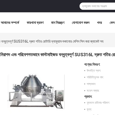
আমাদের সম্পর্কে
কারখানা ভ্রমণ
মান নিয়ন্ত্রণ
যোগাযোগ করুন
খবর
কেস
ন্ধুত্বপূর্ণ SUS316L দ্রুত গতির রোটারি ভ্যাকুয়াম শুকানোর মেশিন সিল করা জ্যাকেট সহ
নিরাপদ এবং পরিবেশগতভাবে কাস্টমাইজড বন্ধুত্বপূর্ণ SUS316L দ্রুত গতির রোটা
পণ্যের বিবরণ:
উৎপত্তি স্থল:
পরিচিতিমুলক নাম:
সাক্ষ্যদান:
মডেল নম্বার:
প্রদান:
ন্যূনতম চাহিদার পরিমাণ:
মূল্য: