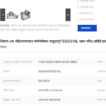
প্যাকেজিং বিবরণ:
ডেলিভারি সময়:
পরিশোধের শর্ত:
যোগানের ক্ষমতা:
বড় ইমেজ :
নিরাপদ এবং পরিবেশগতভাবে কাস্টমাইজড বন্ধুত্বপূর্ণ SUS316L
যোগাযোগ
দ্রুত গতির রোটারি ভ্যাকুয়াম শুকানোর মেশিন সিল করা জ্যাকেট সহ
নিরাপদ এবং পরিবেশগতভাবে কাস্টমাইজড বন্ধুত্বপূর্ণ SUS316L দ্রুত গতির রোটারি ভ্যা
বিবরণ
ভোল্টেজ, বৈদ্যুতিক একক বিশেষ:
110V/220V/380V/415V/480V
হার্টজ:
উপাদান:
SUS304/SUS316L
ইনস্টলেশ
শুকানোর তাপমাত্রা:
50-150℃
ওজন:
হিটিং রিসোর্স:
বাষ্প/তাপীয় তেল/গরম জল
শুকানোর দ
নিয়ন্ত্রণ করার উপায়:
বোতাম/টাচ স্ক্রিন/রিমোট
বিশেষ নক