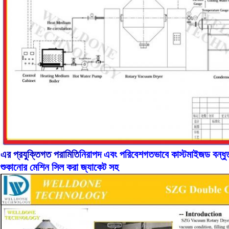
এর প্রযুক্তিগত পরামিতি
নিরাপদ এবং পরিবেশগতভাবে কাস্টমাইজড বন্ধুত্
শুকানোর মেশিন সিল করা জ্যাকেট সহ