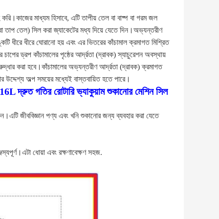
 করি।কাজের মাধ্যম হিসাবে, এটি তাপীয় তেল বা বাষ্প বা গরম জল
বা তাপ তেল) সিল করা জ্যাকেটের মধ্য দিয়ে যেতে দিন।অভ্যন্তরীণ
াঙ্কটি ধীরে ধীরে ঘোরানো হয় এবং এর ভিতরের কাঁচামাল ক্রমাগত মিশ্রিত
চাপের ড্রপ কাঁচামালের পৃষ্ঠের আর্দ্রতা (দ্রাবক) স্যাচুরেশন অবস্থায়
নরুদ্ধার করা হবে।কাঁচামালের অভ্যন্তরীণ আর্দ্রতা (দ্রাবক) ক্রমাগত
োর উদ্দেশ্য অল্প সময়ের মধ্যেই বাস্তবায়িত হতে পারে।
16L দ্রুত গতির রোটারি ভ্যাকুয়াম শুকানোর মেশিন সিল
 করুন।এটি জীববিজ্ঞান পণ্য এবং খনি শুকানোর জন্য ব্যবহার করা যেতে
্যপূর্ণ।এটা ধোয়া এবং রক্ষণাবেক্ষণ সহজ.