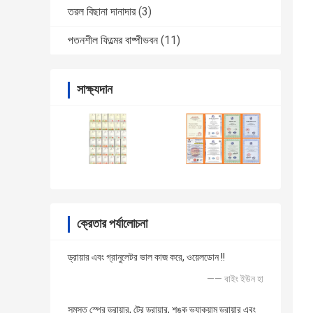
তরল বিছানা দানাদার
(3)
পতনশীল ফিল্মের বাষ্পীভবন
(11)
সাক্ষ্যদান
ক্রেতার পর্যালোচনা
ড্রায়ার এবং গ্রানুলেটর ভাল কাজ করে, ওয়েলডোন !!
—— বাইং ইউন হা
সমস্ত স্প্রে ড্রায়ার, ট্রে ড্রায়ার, শঙ্কু ভ্যাকুয়াম ড্রায়ার এবং