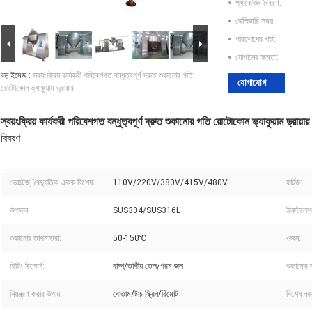
প্যাকেজিং বিবরণ:
ডেলিভারি সময়:
পরিশোধের শর্ত:
যোগানের ক্ষমতা:
বড় ইমেজ :
স্বয়ংক্রিয় কার্যকরী পরিবেশগত বন্ধুত্বপূর্ণ দ্রুত শুকানোর গতি
যোগাযোগ
রোটোকোন ভ্যাকুয়াম ড্রায়ার
স্বয়ংক্রিয় কার্যকরী পরিবেশগত বন্ধুত্বপূর্ণ দ্রুত শুকানোর গতি রোটোকোন ভ্যাকুয়াম ড্রায়ার
বিবরণ
ভোল্টেজ, বৈদ্যুতিক একক বিশেষ:
110V/220V/380V/415V/480V
হার্টজ:
উপাদান:
SUS304/SUS316L
ইনস্টলেশ
শুকানোর তাপমাত্রা:
50-150℃
ওজন:
হিটিং রিসোর্স:
বাষ্প/তাপীয় তেল/গরম জল
শুকানোর দ
নিয়ন্ত্রণ করার উপায়:
বোতাম/টাচ স্ক্রিন/রিমোট
বিশেষ নক