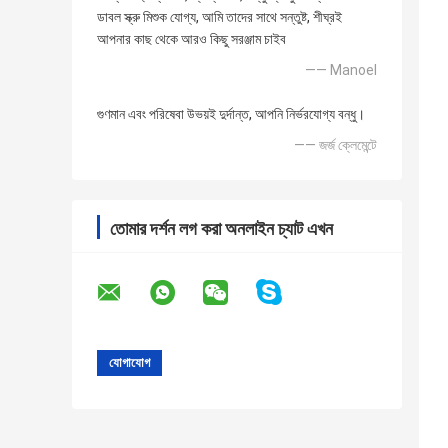
ডাবল স্ক্রু মিশুক যোগ্য, আমি তাদের সাথে সন্তুষ্ট, শীঘ্রই
আপনার কাছ থেকে আরও কিছু সরঞ্জাম চাইব
—— Manoel
গুণমান এবং পরিষেবা উভয়ই দুর্দান্ত, আপনি নির্ভরযোগ্য বন্ধু।
—— জর্জ ক্লেমেন্টে
তোমার দর্শন লগ করা অনলাইন চ্যাট এখন