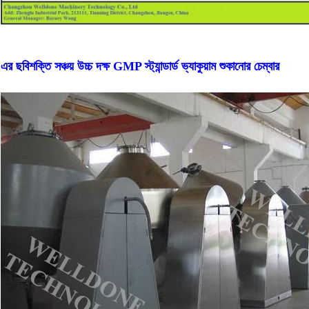
এর ছবি
শক্তি সঞ্চয় উচ্চ দক্ষ GMP স্ট্যান্ডার্ড ভ্যাকুয়াম শুকানোর চেম্বার