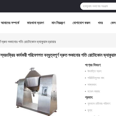
আমাদের সম্পর্কে
কারখানা ভ্রমণ
মান নিয়ন্ত্রণ
যোগাযোগ করুন
খবর
কেস
ূর্ণ দ্রুত শুকানোর গতি রোটোকোন ভ্যাকুয়াম ড্রায়ার
স্বয়ংক্রিয় কার্যকরী পরিবেশগত বন্ধুত্বপূর্ণ দ্রুত শুকানোর গতি রোটোকোন ভ্যাকুয়াম 
পণ্যের বিবরণ:
উৎপত্তি স্থল:
পরিচিতিমুলক নাম:
সাক্ষ্যদান:
মডেল নম্বার:
প্রদান:
ন্যূনতম চাহিদার পরিমাণ:
মূল্য: