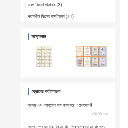
তরল বিছানা দানাদার
(3)
পতনশীল ফিল্মের বাষ্পীভবন
(11)
সাক্ষ্যদান
ক্রেতার পর্যালোচনা
ড্রায়ার এবং গ্রানুলেটর ভাল কাজ করে, ওয়েলডোন !!
—— বাইং ইউন হা
সমস্ত স্প্রে ড্রায়ার, ট্রে ড্রায়ার, শঙ্কু ভ্যাকুয়াম ড্রায়ার এবং