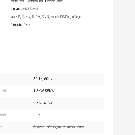
কাঠের কেস + প্লাস্টিক ফিল্ম + ইস্পাত ফ্রেম
10-40 ওয়ার্কিং দিনগুলি
এল / সি, ডি / এ, ডি / পি, টি / টি, ওয়েস্টার্ন ইউনিয়ন, মানিগ্রাম
10sets / মাস
50Hz, 60Hz
ন শক্তি:
1.5KW-55KW
0.5 টন-40 টন
ক্ষতা:
80%
শা:
বিস্ফোরণ প্রতিরোধ/কম তাপমাত্রায় শুকানো