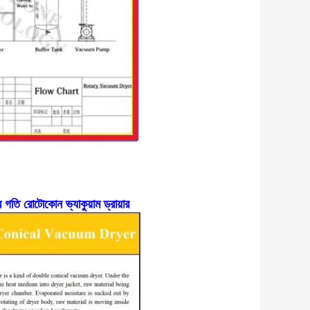
োর গতি রোটোকোন ভ্যাকুয়াম ড্রায়ার