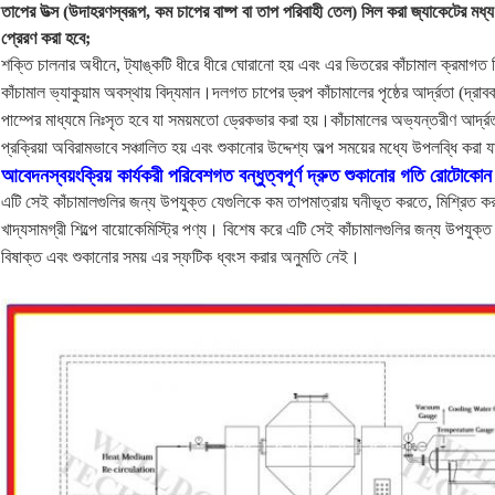
তাপের উত্স (উদাহরণস্বরূপ, কম চাপের বাষ্প বা তাপ পরিবাহী তেল) সিল করা জ্যাকেটের মধ্
প্রেরণ করা হবে;
শক্তি চালনার অধীনে, ট্যাঙ্কটি ধীরে ধীরে ঘোরানো হয় এবং এর ভিতরের কাঁচামাল ক্রমাগত মি
কাঁচামাল ভ্যাকুয়াম অবস্থায় বিদ্যমান।দলগত চাপের ড্রপ কাঁচামালের পৃষ্ঠের আর্দ্রতা (দ্রাব
পাম্পের মাধ্যমে নিঃসৃত হবে যা সময়মতো ড্রেকভার করা হয়।কাঁচামালের অভ্যন্তরীণ আর্দ্র
প্রক্রিয়া অবিরামভাবে সঞ্চালিত হয় এবং শুকানোর উদ্দেশ্য অল্প সময়ের মধ্যে উপলব্ধি করা য
আবেদন
স্বয়ংক্রিয় কার্যকরী পরিবেশগত বন্ধুত্বপূর্ণ দ্রুত শুকানোর গতি রোটোকোন ভ্
এটি সেই কাঁচামালগুলির জন্য উপযুক্ত যেগুলিকে কম তাপমাত্রায় ঘনীভূত করতে, মিশ্রিত ক
খাদ্যসামগ্রী শিল্পে বায়োকেমিস্ট্রি পণ্য। বিশেষ করে এটি সেই কাঁচামালগুলির জন্য উপযু
বিষাক্ত এবং শুকানোর সময় এর স্ফটিক ধ্বংস করার অনুমতি নেই।