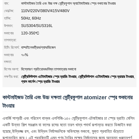
নাম:
কাস্টমাইজড তৈরি এবং উচ্চ দক্ষ সেন্ট্রিফুগাল অ্যাটোমাইজার স্প্রে শুকানোর টাওয়ার
ভোল্টেজ:
110V/220V/380V/415V/480V
হার্টজ:
50Hz, 60Hz
উপাদান:
SUS304/SUS316L
শুকানোর
120-350℃
তাপমাত্রা:
হিটিং রিসোর্স:
বাষ্প/ইলেকট্রিক/গ্যাস/ডিজেল
শুকানোর
৭০%
দক্ষতা:
বিশেষ নকশা:
বিস্ফোরণ প্রতিরোধক/নিম্ন তাপমাত্রায় শুকানো
সেন্ট্রিফিউগাল এটোমাইজার স্প্রে ড্রায়িং টাওয়ার
সেন্ট্রিফিউগাল এটোমাইজার স্প্রে ড্রায়ার টাওয়ার
লক্ষণীয় করা:
,
,
গ্যাস ফার্নেস স্প্রে ড্রায়িং টাওয়ার
কাস্টমাইজড তৈরি এবং উচ্চ দক্ষতা সেন্ট্রিফুগাল atomizer স্প্রে শুকানোর
টাওয়ার
এনার্জি সাশ্রয়ী এবং পরিবেশ বান্ধব এলপিজি-১৫০ সেন্ট্রিফুগাল এটমাইজার চা স্প্রে ড্রাইং মেশিন
একটি উন্নত শিল্প সরঞ্জাম যা ফলের রসের মতো তরল খাদ্য পদার্থ রূপান্তর করতে ডিজাইন করা
হয়েছে,উদ্ভিজ্জ রস, এবং উদ্ভিদ নির্যাসগুলিকে অবিলম্বে শুকনো, মুক্ত প্রবাহিত গুঁড়োতে
রূপান্তরিত করে। এই প্রযুক্তিটি এমন পণ্য তৈরির লক্ষ্যে নির্মাতাদের জন্য অত্যন্ত গুরুত্বপূর্ণ,