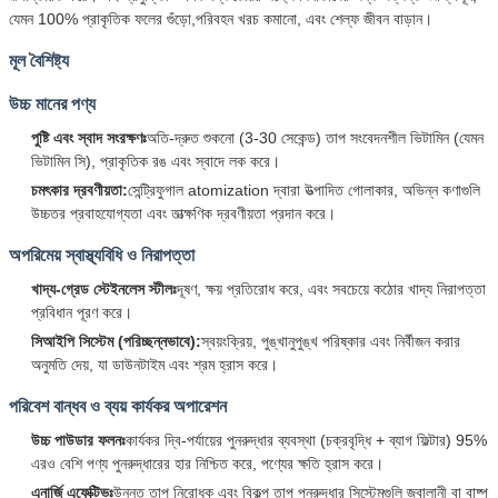
যেমন 100% প্রাকৃতিক ফলের গুঁড়ো,পরিবহন খরচ কমানো, এবং শেল্ফ জীবন বাড়ান।
মূল বৈশিষ্ট্য
উচ্চ মানের পণ্য
পুষ্টি এবং স্বাদ সংরক্ষণঃ
অতি-দ্রুত শুকনো (3-30 সেকেন্ড) তাপ সংবেদনশীল ভিটামিন (যেমন
ভিটামিন সি), প্রাকৃতিক রঙ এবং স্বাদে লক করে।
চমৎকার দ্রবণীয়তা:
সেন্ট্রিফুগাল atomization দ্বারা উত্পাদিত গোলাকার, অভিন্ন কণাগুলি
উচ্চতর প্রবাহযোগ্যতা এবং তাত্ক্ষণিক দ্রবণীয়তা প্রদান করে।
অপরিমেয় স্বাস্থ্যবিধি ও নিরাপত্তা
খাদ্য-গ্রেড স্টেইনলেস স্টীলঃ
দূষণ, ক্ষয় প্রতিরোধ করে, এবং সবচেয়ে কঠোর খাদ্য নিরাপত্তা
প্রবিধান পূরণ করে।
সিআইপি সিস্টেম (পরিচ্ছন্নভাবে):
স্বয়ংক্রিয়, পুঙ্খানুপুঙ্খ পরিষ্কার এবং নির্বীজন করার
অনুমতি দেয়, যা ডাউনটাইম এবং শ্রম হ্রাস করে।
পরিবেশ বান্ধব ও ব্যয় কার্যকর অপারেশন
উচ্চ পাউডার ফলনঃ
কার্যকর দ্বি-পর্যায়ের পুনরুদ্ধার ব্যবস্থা (চক্রবৃদ্ধি + ব্যাগ ফিল্টার) 95%
এরও বেশি পণ্য পুনরুদ্ধারের হার নিশ্চিত করে, পণ্যের ক্ষতি হ্রাস করে।
এনার্জি এফেক্টিভঃ
উন্নত তাপ নিরোধক এবং বিকল্প তাপ পুনরুদ্ধার সিস্টেমগুলি জ্বালানী বা বাষ্প