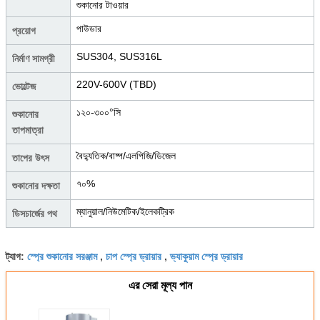
শুকানোর টাওয়ার
পাউডার
প্রয়োগ
SUS304, SUS316L
নির্মাণ সামগ্রী
220V-600V (TBD)
ভোল্টেজ
১২০-৩০০°সি
শুকানোর
তাপমাত্রা
বৈদ্যুতিক/বাষ্প/এলপিজি/ডিজেল
তাপের উৎস
৭০%
শুকানোর দক্ষতা
ম্যানুয়াল/নিউমেটিক/ইলেকট্রিক
ডিসচার্জের পথ
স্প্রে শুকানোর সরঞ্জাম
চাপ স্প্রে ড্রায়ার
ভ্যাকুয়াম স্প্রে ড্রায়ার
ট্যাগ:
,
,
এর সেরা মূল্য পান