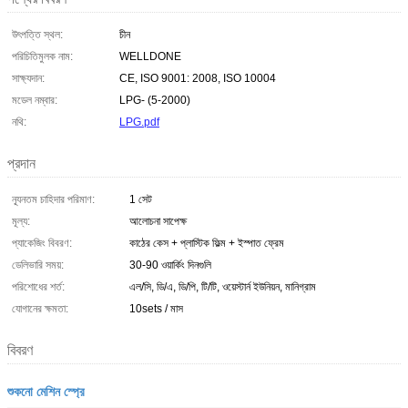
উৎপত্তি স্থল:
চীন
পরিচিতিমুলক নাম:
WELLDONE
সাক্ষ্যদান:
CE, ISO 9001: 2008, ISO 10004
মডেল নম্বার:
LPG- (5-2000)
নথি:
LPG.pdf
প্রদান
ন্যূনতম চাহিদার পরিমাণ:
1 সেট
মূল্য:
আলোচনা সাপেক্ষ
প্যাকেজিং বিবরণ:
কাঠের কেস + প্লাস্টিক ফিল্ম + ইস্পাত ফ্রেম
ডেলিভারি সময়:
30-90 ওয়ার্কিং দিনগুলি
পরিশোধের শর্ত:
এল/সি, ডি/এ, ডি/পি, টি/টি, ওয়েস্টার্ন ইউনিয়ন, মানিগ্রাম
যোগানের ক্ষমতা:
10sets / মাস
বিবরণ
শুকনো মেশিন স্প্রে