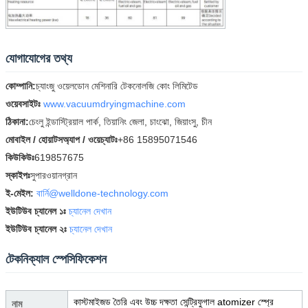
যোগাযোগের তথ্য
কোম্পানি:
চ্যাংজু ওয়েলডোন মেশিনারি টেকনোলজি কোং লিমিটেড
ওয়েবসাইটঃ
www.vacuumdryingmachine.com
ঠিকানা:
চেংলু ইন্ডাস্ট্রিয়াল পার্ক, তিয়ানিং জেলা, চাংঝো, জিয়াংসু, চীন
মোবাইল / হোয়াটসঅ্যাপ / ওয়েচ্যাটঃ
+86 15895071546
কিউকিউঃ
619857675
স্কাইপঃ
সুপারওয়ানগ্রান
ই-মেইল:
বার্নি@welldone-technology.com
ইউটিউব চ্যানেল ১ঃ
চ্যানেল দেখান
ইউটিউব চ্যানেল ২ঃ
চ্যানেল দেখান
টেকনিক্যাল স্পেসিফিকেশন
কাস্টমাইজড তৈরি এবং উচ্চ দক্ষতা সেন্ট্রিফুগাল atomizer স্প্রে
নাম