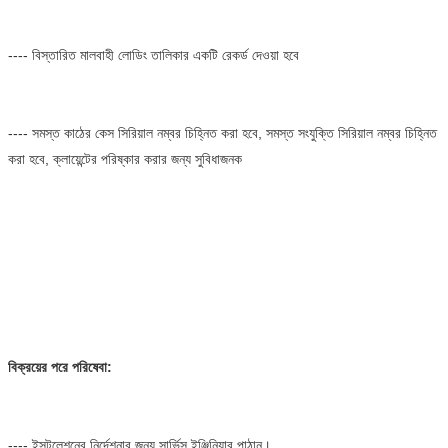
---- বিস্তারিত মালবাহী লোডিং তালিকার একটি রেকর্ড দেওয়া হবে
---- সমস্ত কাঠের কেস সিরিয়াল নম্বর চিহ্নিত করা হবে, সমস্ত সংযুক্তি সিরিয়াল নম্বর চিহ্নিত 
করা হবে, ক্লায়েন্টের পরিষ্কার করার জন্য সুবিধাজনক
বিক্রয়ের পরে পরিষেবা:
---- ইন্সটলেশনের নির্দেশনার জন্য সার্ভিস ইঞ্জিনিয়ার পাঠান।