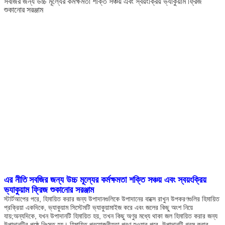
সবজির জন্য উচ্চ মূল্যের কর্মক্ষমতা শক্তি সঞ্চয় এবং স্বয়ংক্রিয় ভ্যাকুয়াম ফ্রিজ
শুকানোর সরঞ্জাম
এর নীতি
সবজির জন্য উচ্চ মূল্যের কর্মক্ষমতা শক্তি সঞ্চয় এবং স্বয়ংক্রিয়
ভ্যাকুয়াম ফ্রিজ শুকানোর সরঞ্জাম
স্টার্টআপের পরে, হিমায়িত করার জন্য উপাদানগুলিকে উপাদানের বাক্সে রাখুন উপকরণগুলির হিমায়িত 
প্রক্রিয়া একদিকে, ভ্যাকুয়াম সিস্টেমটি ভ্যাকুয়ামাইজ করে এবং জলের কিছু অংশ নিয়ে 
যায়;অন্যদিকে, যখন উপাদানটি হিমায়িত হয়, তখন কিছু অণুর মধ্যে থাকা জল হিমায়িত করার জন্য 
উপাদানটির পৃষ্ঠে নিঃসৃত হয়। হিমায়িত প্রয়োজনীয়তা পূরণ হওয়ার পরে, উপাদানটি গরম করার 