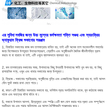
এর সুবিধা
সবজির জন্য উচ্চ মূল্যের কর্মক্ষমতা শক্তি সঞ্চয় এবং স্বয়ংক্রিয়
ভ্যাকুয়াম ফ্রিজ শুকানোর সরঞ্জাম
1, হিমায়িত শুকানোর কাজ কম তাপমাত্রায় বাহিত হয়, তাই এটি অনেক তাপ সংবেদনশীল পদার্থের 
জন্য বিশেষভাবে উপযুক্ত উদাহরণস্বরূপ, প্রোটিন এবং অণুজীবগুলি জৈবিক জীবনীশক্তি হ্রাস 
করবে না বা হারাবে না তাই, এটি ওষুধে ব্যাপকভাবে ব্যবহৃত হয়।
2, কম তাপমাত্রায় শুকানোর সময়, উপাদানের কিছু উদ্বায়ী উপাদানের ক্ষতি খুব কম হয়, যা কিছু 
রাসায়নিক পণ্য, ওষুধ এবং খাবার শুকানোর জন্য উপযুক্ত।
3, ফ্রিজে - শুকানোর প্রক্রিয়ায়, অণুজীবের বৃদ্ধি এবং এনজাইমের ক্রিয়া করা যায় না, তাই আসল 
যৌন স্যুট বজায় রাখা যেতে পারে।
4, কারণ এটি হিমায়িত অবস্থায় শুকানো হয়, ভলিউম প্রায় অপরিবর্তিত থাকে, মূল কাঠামো বজায় 
থাকে এবং ঘনত্বের ঘটনা ঘটবে না।
5, শুকনো উপাদান আলগা, ছিদ্রযুক্ত এবং স্পঞ্জি।এটি জল যোগ করার পরে দ্রুত এবং সম্পূর্ণরূপে 
দ্রবীভূত হয় এবং প্রায় অবিলম্বে এর আসল বৈশিষ্ট্যগুলি পুনরুদ্ধার করে।