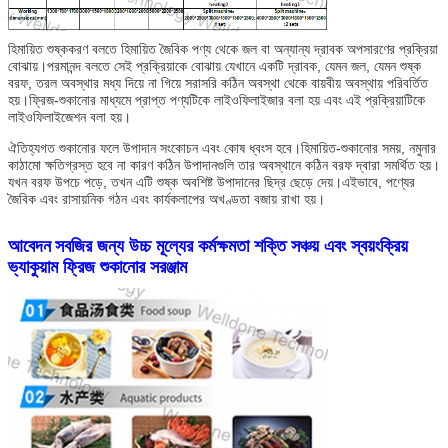
হিমায়িত শুষ্ককরণ বলতে হিমায়িত জৈবিক পণ্য থেকে জল বা অন্যান্য দ্রাবক অপসারণের প্রক্রিয়া 
বোঝায়।পরমানন্দ বলতে সেই প্রক্রিয়াকে বোঝায় যেখানে একটি দ্রাবক, যেমন জল, যেমন শুষ্ক 
বরফ, তরল অবস্থার মধ্য দিয়ে না গিয়ে সরাসরি কঠিন অবস্থা থেকে বায়বীয় অবস্থায় পরিবর্তিত 
হয়।ফ্রিজ-শুকানোর মাধ্যমে প্রাপ্ত পণ্যটিকে লাইওফিলাইজার বলা হয় এবং এই প্রক্রিয়াটিকে 
লাইওফিলাইজেশন বলা হয়।
ঐতিহ্যগত শুকানোর ফলে উপাদান সংকোচন এবং কোষ ধ্বংস হবে।হিমায়িত-শুকানোর সময়, নমুনার 
কাঠামো ক্ষতিগ্রস্ত হবে না কারণ কঠিন উপাদানগুলি তার অবস্থানে কঠিন বরফ দ্বারা সমর্থিত হয়।
যখন বরফ উপচে পড়ে, তখন এটি শুষ্ক অবশিষ্ট উপাদানের ছিদ্র ছেড়ে দেয়।এইভাবে, পণ্যের 
জৈবিক এবং রাসায়নিক গঠন এবং কার্যকলাপের অখণ্ডতা বজায় রাখা হয়।
আবেদন
সবজির জন্য উচ্চ মূল্যের কর্মক্ষমতা শক্তি সঞ্চয় এবং স্বয়ংক্রিয়
ভ্যাকুয়াম ফ্রিজ শুকানোর সরঞ্জাম