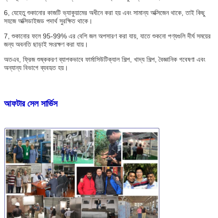
6, যেহেতু শুকানোর কাজটি ভ্যাকুয়ামের অধীনে করা হয় এবং সামান্য অক্সিজেন থাকে, তাই কিছু 
সহজে অক্সিডাইজড পদার্থ সুরক্ষিত থাকে।
7, শুকানোর ফলে 95-99% এর বেশি জল অপসারণ করা যায়, যাতে শুকনো পণ্যগুলি দীর্ঘ সময়ের 
জন্য অবনতি ছাড়াই সংরক্ষণ করা যায়।
অতএব, ফ্রিজ শুষ্ককরণ ব্যাপকভাবে ফার্মাসিউটিক্যাল শিল্প, খাদ্য শিল্প, বৈজ্ঞানিক গবেষণা এবং 
অন্যান্য বিভাগে ব্যবহৃত হয়।
আফটার সেল সার্ভিস