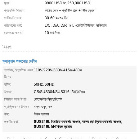
মূল্য:
9900 USD to 250,000 USD
প্যাকেজিং বিবরণ:
কাঠের কেস + প্লাস্টিক ফিল্ম + স্টিল ফ্রেম
ডেলিভারি সময়:
30-60 কাজের দিন
পরিশোধের শর্ত:
L/C, D/A, D/P, T/T, ওয়েস্টার্ন ইউনিয়ন, মানিগ্রাম
যোগানের ক্ষমতা:
10 সেট/মাস
বিবরণ
ভ্যাকুয়াম শুকানোর মেশিন
ভোল্টেজ, বৈদ্যুতিক একক
110V/220V/380V/415V/480V
বিশেষ:
হার্টজ:
50Hz, 60Hz
উপাদান:
CS/SUS304/SUS316L/টাইটানিয়াম
নিয়ন্ত্রণ করার উপায়:
বোতাম/টাচ স্ক্রিন/রিমোট
অ্যাপ্লিকেশন উপাদান:
খাদ্য, ওষুধ, ফল
নাম:
ফ্রিজ ড্রায়ার
SUS316L হিমায়িত শুকানোর সরঞ্জাম
ফলের গুঁড়া ফ্রিজ শুকানোর সরঞ্জাম
লক্ষণীয় করা:
,
,
SUS316L শিল্প ফ্রিজ ড্রায়ার