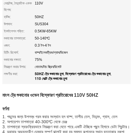
ভোল্টেজ, বৈদ্যুতিক একক
110V
বিশেষ:
হার্টজ:
50HZ
উপাদান:
SUS304
ইনস্টলেশন শক্তি:
0.5KW-65KW
শুকানোর তাপমাত্রা:
50-140℃
ওজন:
0.3 টন-4 টন
হিটিং রিসোর্স:
বাষ্প/ইলেকট্রিক/গ্যাস/ডিজেল
শুকানোর দক্ষতা:
75%
নিয়ন্ত্রণ করার উপায়:
বোতাম/টাচ স্ক্রিন/রিমোট
50HZ ট্রে শুকানোর চুলা
বিস্ফোরণ প্রতিরোধের ট্রে শুকানোর চুলা
লক্ষণীয় করা:
,
,
110 ভোল্ট ট্রে শুকানোর চুলা
মাংস ট্রে শুকানোর ওভেন বিস্ফোরণ প্রতিরোধের 110V 50HZ
বর্ণনা
1. পছন্দের জন্য উপলব্ধ গরম করার সংস্থান হল বাষ্প, তাপীয় তেল, বিদ্যুৎ, গ্যাস, তেল
2. অপারেশন তাপমাত্রা 40-300℃ থেকে রেঞ্জ
3. তাপমাত্রা স্বয়ংক্রিয়ভাবে নিয়ন্ত্রণ করা যেতে পারে.একটি ঐচ্ছিক পছন্দ হিসাবে ডেটা প্রিন্টার।
4. ড্রায়ার অভ্যন্তরীণ চেম্বার সম্পূর্ণ ঝালাই করা হয়.সমস্ত রূপান্তর স্থান বৃত্তাকার নকশা