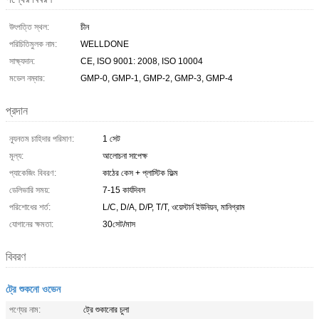
উৎপত্তি স্থল:
চীন
পরিচিতিমুলক নাম:
WELLDONE
সাক্ষ্যদান:
CE, ISO 9001: 2008, ISO 10004
মডেল নম্বার:
GMP-0, GMP-1, GMP-2, GMP-3, GMP-4
প্রদান
ন্যূনতম চাহিদার পরিমাণ:
1 সেট
মূল্য:
আলোচনা সাপেক্ষ
প্যাকেজিং বিবরণ:
কাঠের কেস + প্লাস্টিক ফিল্ম
ডেলিভারি সময়:
7-15 কার্যদিবস
পরিশোধের শর্ত:
L/C, D/A, D/P, T/T, ওয়েস্টার্ন ইউনিয়ন, মানিগ্রাম
যোগানের ক্ষমতা:
30সেট/মাস
বিবরণ
ট্রে শুকনো ওভেন
পণ্যের নাম:
ট্রে শুকানোর চুলা