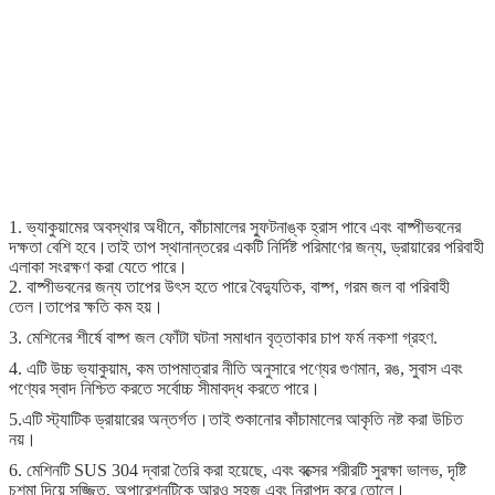
1. ভ্যাকুয়ামের অবস্থার অধীনে, কাঁচামালের স্ফুটনাঙ্ক হ্রাস পাবে এবং বাষ্পীভবনের
দক্ষতা বেশি হবে।তাই তাপ স্থানান্তরের একটি নির্দিষ্ট পরিমাণের জন্য, ড্রায়ারের পরিবাহী
এলাকা সংরক্ষণ করা যেতে পারে।
2. বাষ্পীভবনের জন্য তাপের উৎস হতে পারে বৈদ্যুতিক, বাষ্প, গরম জল বা পরিবাহী
তেল।তাপের ক্ষতি কম হয়।
3. মেশিনের শীর্ষে বাষ্প জল ফোঁটা ঘটনা সমাধান বৃত্তাকার চাপ ফর্ম নকশা গ্রহণ.
4. এটি উচ্চ ভ্যাকুয়াম, কম তাপমাত্রার নীতি অনুসারে পণ্যের গুণমান, রঙ, সুবাস এবং
পণ্যের স্বাদ নিশ্চিত করতে সর্বোচ্চ সীমাবদ্ধ করতে পারে।
5.এটি স্ট্যাটিক ড্রায়ারের অন্তর্গত।তাই শুকানোর কাঁচামালের আকৃতি নষ্ট করা উচিত
নয়।
6. মেশিনটি SUS 304 দ্বারা তৈরি করা হয়েছে, এবং বক্সের শরীরটি সুরক্ষা ভালভ, দৃষ্টি
চশমা দিয়ে সজ্জিত, অপারেশনটিকে আরও সহজ এবং নিরাপদ করে তোলে।