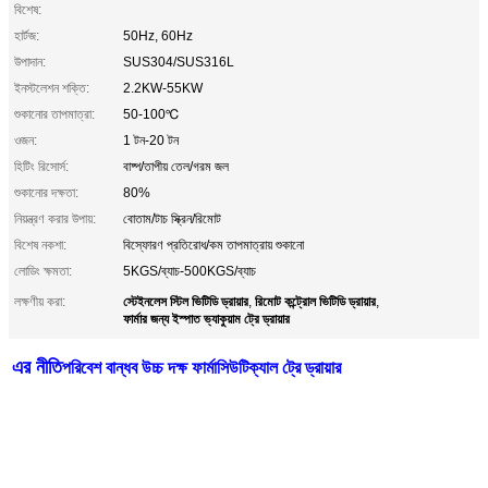
বিশেষ:
হার্টজ:
50Hz, 60Hz
উপাদান:
SUS304/SUS316L
ইনস্টলেশন শক্তি:
2.2KW-55KW
শুকানোর তাপমাত্রা:
50-100℃
ওজন:
1 টন-20 টন
হিটিং রিসোর্স:
বাষ্প/তাপীয় তেল/গরম জল
শুকানোর দক্ষতা:
80%
নিয়ন্ত্রণ করার উপায়:
বোতাম/টাচ স্ক্রিন/রিমোট
বিশেষ নকশা:
বিস্ফোরণ প্রতিরোধ/কম তাপমাত্রায় শুকানো
লোডিং ক্ষমতা:
5KGS/ব্যাচ-500KGS/ব্যাচ
স্টেইনলেস স্টিল ভিটিডি ড্রায়ার
রিমোট কন্ট্রোল ভিটিডি ড্রায়ার
লক্ষণীয় করা:
,
,
ফার্মার জন্য ইস্পাত ভ্যাকুয়াম ট্রে ড্রায়ার
এর নীতি
পরিবেশ বান্ধব উচ্চ দক্ষ ফার্মাসিউটিক্যাল ট্রে ড্রায়ার