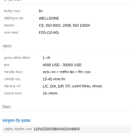
উৎপত্তি স্থল:
চীন
পরিচিতিমুলক নাম:
WELLDONE
সাক্ষ্যদান:
CE, ISO 9001: 2008, ISO 10004
মডেল নম্বার:
FZG-(10-60)
প্রদান
ন্যূনতম চাহিদার পরিমাণ:
1 সেট
মূল্য:
4000 USD - 30000 USD
প্যাকেজিং বিবরণ:
কাঠের কেস + প্লাস্টিক ফিল্ম + স্টিল ফ্রেম
ডেলিভারি সময়:
15-45 কাজের দিন
পরিশোধের শর্ত:
L/C, D/A, D/P, T/T, ওয়েস্টার্ন ইউনিয়ন, মানিগ্রাম
যোগানের ক্ষমতা:
10 সেট/মাস
বিবরণ
ভ্যাকুয়াম ট্রে ড্রায়ার
ভোল্টেজ, বৈদ্যুতিক একক
110V/220V/380V/415V/480V