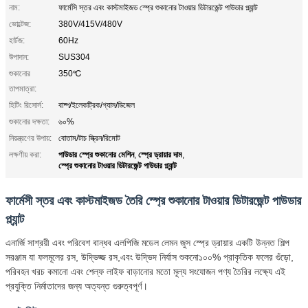
নাম:
ফার্মেসি স্তর এবং কাস্টমাইজড স্প্রে শুকানোর টাওয়ার ডিটারজেন্ট পাউডার প্ল্যান্ট
ভোল্টেজ:
380V/415V/480V
হার্টজ:
60Hz
উপাদান:
SUS304
শুকানোর
350℃
তাপমাত্রা:
হিটিং রিসোর্স:
বাষ্প/ইলেকট্রিক/গ্যাস/ডিজেল
শুকানোর দক্ষতা:
৬০%
নিয়ন্ত্রণের উপায়:
বোতাম/টাচ স্ক্রিন/রিমোট
পাউডার স্প্রে শুকানোর মেশিন
স্প্রে ড্রায়ার দাম
লক্ষণীয় করা:
,
,
স্প্রে শুকানোর টাওয়ার ডিটারজেন্ট পাউডার প্ল্যান্ট
ফার্মেসী স্তর এবং কাস্টমাইজড তৈরি স্প্রে শুকানোর টাওয়ার ডিটারজেন্ট পাউডার
প্ল্যান্ট
এনার্জি সাশ্রয়ী এবং পরিবেশ বান্ধব এলপিজি মডেল লেমন জুস স্প্রে ড্রায়ার একটি উন্নত শিল্প
সরঞ্জাম যা ফলমূলের রস, উদ্ভিজ্জ রস,এবং উদ্ভিদ নির্যাস শুকনো১০০% প্রাকৃতিক ফলের গুঁড়ো,
পরিবহন খরচ কমানো এবং শেল্ফ লাইফ বাড়ানোর মতো মূল্য সংযোজন পণ্য তৈরির লক্ষ্যে এই
প্রযুক্তি নির্মাতাদের জন্য অত্যন্ত গুরুত্বপূর্ণ।