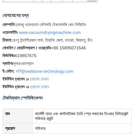
যোগাযোগের তথ্য
কোম্পানি:
চ্যাংজু ওয়েলডোন মেশিনারি টেকনোলজি কোং লিমিটেড
ওয়েবসাইটঃ
www.vacuumdryingmachine.com
ঠিকানা:
চেংলু ইন্ডাস্ট্রিয়াল পার্ক, তিয়ানিং জেলা, চাংঝো, জিয়াংসু, চীন
মোবাইল / হোয়াটসঅ্যাপ / ওয়েচ্যাটঃ
+86 15895071546
কিউকিউঃ
619857675
স্কাইপঃ
সুপারওয়ানগ্রান
ই-মেইল:
বার্নি@welldone-technology.com
ইউটিউব চ্যানেল ১ঃ
চ্যানেল দেখান
ইউটিউব চ্যানেল ২ঃ
চ্যানেল দেখান
টেকনিক্যাল স্পেসিফিকেশন
নাম
ফার্মেসী স্তর এবং কাস্টমাইজড তৈরি স্প্রে শুকানোর টাওয়ার ডিটারজেন্ট
পাউডার প্ল্যান্ট
প্রয়োগ
পাউডার