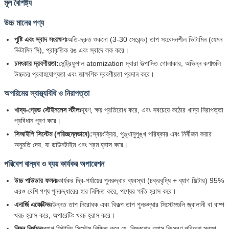
মূল বৈশিষ্ট্য
উচ্চ মানের পণ্য
পুষ্টি এবং স্বাদ সংরক্ষণঃ
অতি-দ্রুত শুকনো (3-30 সেকেন্ড) তাপ সংবেদনশীল ভিটামিন (যেমন
ভিটামিন সি), প্রাকৃতিক রঙ এবং স্বাদে লক করে।
চমৎকার দ্রবণীয়তা:
সেন্ট্রিফুগাল atomization দ্বারা উত্পাদিত গোলাকার, অভিন্ন কণাগুলি
উচ্চতর প্রবাহযোগ্যতা এবং তাত্ক্ষণিক দ্রবণীয়তা প্রদান করে।
অপরিমেয় স্বাস্থ্যবিধি ও নিরাপত্তা
খাদ্য-গ্রেড স্টেইনলেস স্টীলঃ
দূষণ, ক্ষয় প্রতিরোধ করে, এবং সবচেয়ে কঠোর খাদ্য নিরাপত্তা
প্রবিধান পূরণ করে।
সিআইপি সিস্টেম (পরিচ্ছন্নভাবে):
স্বয়ংক্রিয়, পুঙ্খানুপুঙ্খ পরিষ্কার এবং নির্বীজন করার
অনুমতি দেয়, যা ডাউনটাইম এবং শ্রম হ্রাস করে।
পরিবেশ বান্ধব ও ব্যয় কার্যকর অপারেশন
উচ্চ পাউডার ফলনঃ
কার্যকর দ্বি-পর্যায়ের পুনরুদ্ধার ব্যবস্থা (চক্রবৃদ্ধি + ব্যাগ ফিল্টার) 95%
এরও বেশি পণ্য পুনরুদ্ধারের হার নিশ্চিত করে, পণ্যের ক্ষতি হ্রাস করে।
এনার্জি এফেক্টিভঃ
উন্নত তাপ নিরোধক এবং বিকল্প তাপ পুনরুদ্ধার সিস্টেমগুলি জ্বালানী বা বাষ্প
খরচ হ্রাস করে, অপারেটিং খরচ হ্রাস করে।
নিম্ন নির্গমনঃ
ব্যাগ ফিল্টারিং সিস্টেম নিশ্চিত করে যে, নিষ্কাশন গ্যাস নিঃসরণ পরিবেশ সুরক্ষা