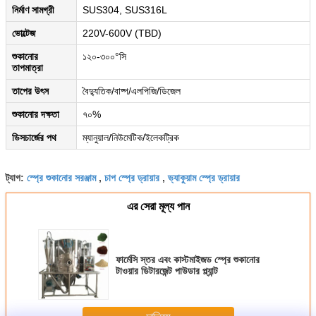
নির্মাণ সামগ্রী
SUS304, SUS316L
ভোল্টেজ
220V-600V (TBD)
শুকানোর
১২০-৩০০°সি
তাপমাত্রা
তাপের উৎস
বৈদ্যুতিক/বাষ্প/এলপিজি/ডিজেল
শুকানোর দক্ষতা
৭০%
ডিসচার্জের পথ
ম্যানুয়াল/নিউমেটিক/ইলেকট্রিক
স্প্রে শুকানোর সরঞ্জাম
চাপ স্প্রে ড্রায়ার
ভ্যাকুয়াম স্প্রে ড্রায়ার
ট্যাগ:
,
,
এর সেরা মূল্য পান
ফার্মেসি স্তর এবং কাস্টমাইজড স্প্রে শুকানোর
টাওয়ার ডিটারজেন্ট পাউডার প্ল্যান্ট