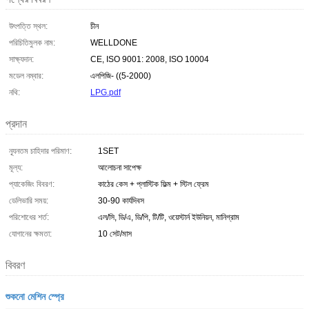
উৎপত্তি স্থল:
চীন
পরিচিতিমুলক নাম:
WELLDONE
সাক্ষ্যদান:
CE, ISO 9001: 2008, ISO 10004
মডেল নম্বার:
এলপিজি- ((5-2000)
নথি:
LPG.pdf
প্রদান
ন্যূনতম চাহিদার পরিমাণ:
1SET
মূল্য:
আলোচনা সাপেক্ষ
প্যাকেজিং বিবরণ:
কাঠের কেস + প্লাস্টিক ফিল্ম + স্টিল ফ্রেম
ডেলিভারি সময়:
30-90 কার্যদিবস
পরিশোধের শর্ত:
এল/সি, ডি/এ, ডি/পি, টি/টি, ওয়েস্টার্ন ইউনিয়ন, মানিগ্রাম
যোগানের ক্ষমতা:
10 সেট/মাস
বিবরণ
শুকনো মেশিন স্প্রে