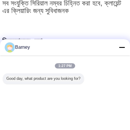
সব সংযুক্তি সিরিয়াল নম্বর চিহ্নিত করা হবে, ক্লায়েন্ট
এর ক্লিয়ারিং জন্য সুবিধাজনক
বিক্রয়োত্তর সেবা:
Barney
---- সার্ভিস ইঞ্জিনিয়ার পাঠান ইনস্টলেশন নির্দেশ
সাহায্যের জন্য.
1:27 PM
---- সার্ভিস ইঞ্জিনিয়ারকে সাইটে পরীক্ষা চালানোর জন্য
Good day, what product are you looking for?
পাঠান এবং অপারেটরকে প্রশিক্ষণ দিন
---- রক্ষণাবেক্ষণ এবং মেরামত জন্য ক্লায়েন্ট সাহায্য
----এক বছরের জন্য খুচরা যন্ত্রাংশ প্রদান