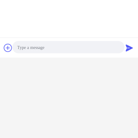
---- বিক্রির পর দুই বছরের জন্য গুণমানের গ্যারান্টি
প্যাকিং ও ডেলিভারি
চ্যাট
উদ্ধৃতির জন্য আবেদন
Photo
Video Call
Audio Call