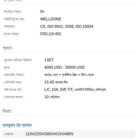
উৎপত্তি স্থল:
চীন
পরিচিতিমুলক নাম:
WELLDONE
সাক্ষ্যদান:
CE, ISO 9001: 2008, ISO 10004
মডেল নম্বার:
FZG-(10-60)
প্রদান
ন্যূনতম চাহিদার পরিমাণ:
1SET
মূল্য:
4000 USD - 30000 USD
প্যাকেজিং বিবরণ:
কাঠের কেস + প্লাস্টিক ফিল্ম + স্টিল ফ্রেম
ডেলিভারি সময়:
15-45 কাজের দিন
পরিশোধের শর্ত:
L/C, D/A, D/P, T/T, ওয়েস্টার্ন ইউনিয়ন, মানিগ্রাম
যোগানের ক্ষমতা:
10 সেট/মাস
বিবরণ
ভ্যাকুয়াম ট্রে ড্রায়ার
ভোল্টেজ:
110V/220V/380V/415V/480V