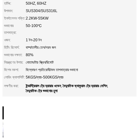
হার্টজ:
50HZ, 60HZ
উপাদান:
SUS304/SUS316L
ইনস্টলেশন শক্তি:
2.2KW-55KW
শুকানোর
50-100℃
তাপমাত্রা:
ওজন:
1 টন-20 টন
হিটিং রিসোর্স:
বাষ্প/তাপীয় তেল/গরম জল
শুকানোর দক্ষতা:
80%
নিয়ন্ত্রণের উপায়:
বোতাম/টাচ স্ক্রিন/রিমোট
বিশেষ নকশা:
বিস্ফোরণ প্রতিরোধী/কম তাপমাত্রায় শুকানো
লোডিং ক্যাপাসিটি:
5KGS/ব্যাচ-500KGS/ব্যাচ
ইন্ডাস্ট্রিয়াল ট্রে ড্রায়ার ওভেন
বৈদ্যুতিক ভ্যাকুয়াম ট্রে ড্রায়ার মেশিন
লক্ষণীয় করা:
,
,
বৈদ্যুতিক ট্রে শুকানোর চুলা