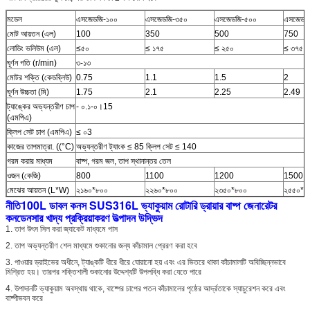
মডেল
এসজেডজি-১০০
এসজেডজি-৩৫০
এসজেডজি-৫০০
এসজেডজ
মোট আয়তন (এল)
100
350
500
750
লোডিং ভলিউম (এল)
≤৫০
≤ ১৭৫
≤ ২৫০
≤ ৩৭৫
ঘূর্ণন গতি (r/min)
৩-১৩
মোটর শক্তি (কেডব্লিউ)
0.75
1.1
1.5
2
ঘূর্ণন উচ্চতা (মি)
1.75
2.1
2.25
2.49
ট্যাঙ্কের অভ্যন্তরীণ চাপ
- ০.১-০।15
(এমপিএ)
ক্লিপ সেট চাপ (এমপিএ)
≤ ০3
কাজের তাপমাত্রা. ((°C)
অভ্যন্তরীণ ট্যাংক ≤ 85 ক্লিপ সেট ≤ 140
গরম করার মাধ্যম
বাষ্প, গরম জল, তাপ স্থানান্তর তেল
ওজন (কেজি)
800
1100
1200
1500
মেঝের আয়তন (L*W)
২১৬০*৮০০
২২৬০*৮০০
২৩৫০*৮০০
২৫৫০*১
100L ডাবল কনস SUS316L ভ্যাকুয়াম রোটারি ড্রায়ার বাষ্প জেনারেটর
নীতি
কনডেনসার খাদ্য প্রক্রিয়াকরণ উত্পাদন উদ্ভিদ
1. তাপ উৎস সিল করা জ্যাকেট মাধ্যমে পাস
2. তাপ অভ্যন্তরীণ শেল মাধ্যমে শুকানোর জন্য কাঁচামাল প্রেরণ করা হবে
3. পাওয়ার ড্রাইভের অধীনে, ট্যাঙ্কটি ধীরে ধীরে ঘোরানো হয় এবং এর ভিতরে থাকা কাঁচামালটি অবিচ্ছিন্নভাবে
মিশ্রিত হয়। তারপর শক্তিশালী শুকানোর উদ্দেশ্যটি উপলব্ধি করা যেতে পারে
4. উপাদানটি ভ্যাকুয়াম অবস্থায় থাকে, বাষ্পের চাপের পতন কাঁচামালের পৃষ্ঠের আর্দ্রতাকে স্যাচুরেশন করে এবং
বাষ্পীভবন করে