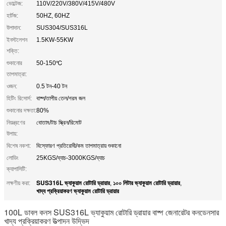
ভোল্টেজ:
110V/220V/380V/415V/480V
হার্টজ:
50HZ, 60HZ
উপাদান:
SUS304/SUS316L
ইনস্টলেশন
1.5KW-55KW
শক্তি:
শুকানোর
50-150℃
তাপমাত্রা:
ওজন:
0.5 টন-40 টন
হিটিং রিসোর্স:
বাষ্প/তাপীয় তেল/গরম জল
শুকানোর দক্ষতা:
80%
নিয়ন্ত্রণের
বোতাম/টাচ স্ক্রিন/রিমোট
উপায়:
বিশেষ নকশা:
বিস্ফোরণ প্রতিরোধী/কম তাপমাত্রায় শুকানো
লোডিং
25KGS/ব্যাচ-3000KGS/ব্যাচ
ক্যাপাসিটি:
SUS316L ভ্যাকুয়াম রোটারি ড্রায়ার
১০০ লিটার ভ্যাকুয়াম রোটারি ড্রায়ার
লক্ষণীয় করা:
,
,
খাদ্য প্রক্রিয়াকরণ ভ্যাকুয়াম রোটারি ড্রায়ার
100L ডাবল কনস SUS316L ভ্যাকুয়াম রোটারি ড্রায়ার বাষ্প জেনারেটর কনডেনসার
খাদ্য প্রক্রিয়াকরণ উত্পাদন উদ্ভিদ