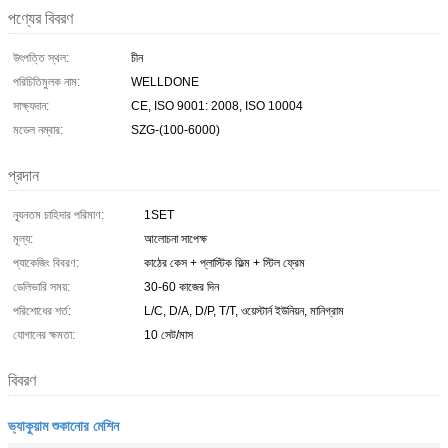
পণ্যের বিবরণ
উৎপত্তি স্থল:
চীন
পরিচিতিমুলক নাম:
WELLDONE
সাক্ষ্যদান:
CE, ISO 9001: 2008, ISO 10004
মডেল নম্বার:
SZG-(100-6000)
প্রদান
ন্যূনতম চাহিদার পরিমাণ:
1SET
মূল্য:
আলোচনা সাপেক্ষ
প্যাকেজিং বিবরণ:
কাঠের কেস + প্লাস্টিক ফিল্ম + স্টিল ফ্রেম
ডেলিভারি সময়:
30-60 কাজের দিন
পরিশোধের শর্ত:
L/C, D/A, D/P, T/T, ওয়েস্টার্ন ইউনিয়ন, মানিগ্রাম
যোগানের ক্ষমতা:
10 সেট/মাস
বিবরণ
ভ্যাকুয়াম শুকানোর মেশিন