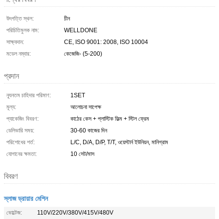
উৎপত্তি স্থল:
চীন
পরিচিতিমুলক নাম:
WELLDONE
সাক্ষ্যদান:
CE, ISO 9001: 2008, ISO 10004
মডেল নম্বার:
কেজেজি- (5-200)
প্রদান
ন্যূনতম চাহিদার পরিমাণ:
1SET
মূল্য:
আলোচনা সাপেক্ষ
প্যাকেজিং বিবরণ:
কাঠের কেস + প্লাস্টিক ফিল্ম + স্টিল ফ্রেম
ডেলিভারি সময়:
30-60 কাজের দিন
পরিশোধের শর্ত:
L/C, D/A, D/P, T/T, ওয়েস্টার্ন ইউনিয়ন, মানিগ্রাম
যোগানের ক্ষমতা:
10 সেট/মাস
বিবরণ
স্লাজ ড্রায়ার মেশিন
ভোল্টেজ:
110V/220V/380V/415V/480V