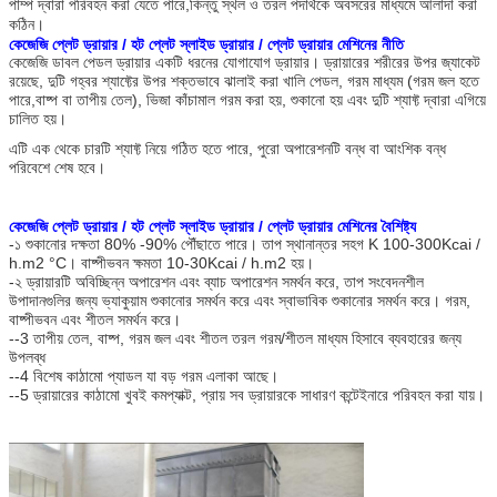
পাম্প দ্বারা পরিবহন করা যেতে পারে,কিন্তু স্থল ও তরল পদার্থকে অবসরের মাধ্যমে আলাদা করা
কঠিন।
কেজেজি প্লেট ড্রায়ার / হট প্লেট স্লাইড ড্রায়ার / প্লেট ড্রায়ার মেশিনের নীতি
কেজেজি ডাবল পেডল ড্রায়ার একটি ধরনের যোগাযোগ ড্রায়ার। ড্রায়ারের শরীরের উপর জ্যাকেট
রয়েছে, দুটি গহ্বর শ্যাফ্টের উপর শক্তভাবে ঝালাই করা খালি পেডল, গরম মাধ্যম (গরম জল হতে
পারে,বাষ্প বা তাপীয় তেল), ভিজা কাঁচামাল গরম করা হয়, শুকানো হয় এবং দুটি শ্যাফ্ট দ্বারা এগিয়ে
চালিত হয়।
এটি এক থেকে চারটি শ্যাফ্ট নিয়ে গঠিত হতে পারে, পুরো অপারেশনটি বন্ধ বা আংশিক বন্ধ
পরিবেশে শেষ হবে।
কেজেজি প্লেট ড্রায়ার / হট প্লেট স্লাইড ড্রায়ার / প্লেট ড্রায়ার মেশিনের বৈশিষ্ট্য
-১ শুকানোর দক্ষতা 80% -90% পৌঁছাতে পারে। তাপ স্থানান্তর সহগ K 100-300Kcai /
h.m2 °C। বাষ্পীভবন ক্ষমতা 10-30Kcai / h.m2 হয়।
-২ ড্রায়ারটি অবিচ্ছিন্ন অপারেশন এবং ব্যাচ অপারেশন সমর্থন করে, তাপ সংবেদনশীল
উপাদানগুলির জন্য ভ্যাকুয়াম শুকানোর সমর্থন করে এবং স্বাভাবিক শুকানোর সমর্থন করে। গরম,
বাষ্পীভবন এবং শীতল সমর্থন করে।
--3 তাপীয় তেল, বাষ্প, গরম জল এবং শীতল তরল গরম/শীতল মাধ্যম হিসাবে ব্যবহারের জন্য
উপলব্ধ
--4 বিশেষ কাঠামো প্যাডল যা বড় গরম এলাকা আছে।
--5 ড্রায়ারের কাঠামো খুবই কমপ্যাক্ট, প্রায় সব ড্রায়ারকে সাধারণ কন্টেইনারে পরিবহন করা যায়।