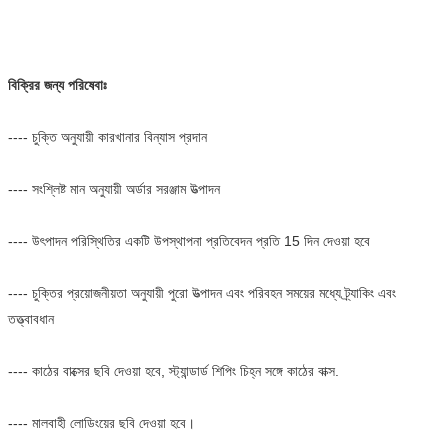
বিক্রির জন্য পরিষেবাঃ
---- চুক্তি অনুযায়ী কারখানার বিন্যাস প্রদান
---- সংশ্লিষ্ট মান অনুযায়ী অর্ডার সরঞ্জাম উত্পাদন
---- উৎপাদন পরিস্থিতির একটি উপস্থাপনা প্রতিবেদন প্রতি 15 দিন দেওয়া হবে
---- চুক্তির প্রয়োজনীয়তা অনুযায়ী পুরো উত্পাদন এবং পরিবহন সময়ের মধ্যে ট্র্যাকিং এবং
তত্ত্বাবধান
---- কাঠের বাক্সের ছবি দেওয়া হবে, স্ট্যান্ডার্ড শিপিং চিহ্ন সঙ্গে কাঠের বাক্স.
---- মালবাহী লোডিংয়ের ছবি দেওয়া হবে।