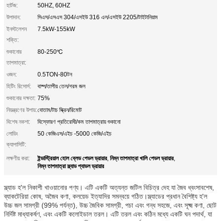
হার্টজ:
50HZ, 60HZ
উপাদান:
সিএস/এসএস 304/এসইউ 316 এল/এসইউ 2205/টাইটানিয়াম
ইনস্টলেশন
7.5kW-155kW
শক্তি:
শুকানোর
80-250℃
তাপমাত্রা:
ওজন:
0.5TON-80টন
হিটিং রিসোর্স:
বাষ্প/তাপীয় তেল/গরম জল
শুকানোর দক্ষতা:
75%
নিয়ন্ত্রণের উপায়:
বোতাম/টাচ স্ক্রিন/রিমোট
বিশেষ নকশা:
বিস্ফোরণ প্রতিরোধী/কম তাপমাত্রায় শুকানো
লোডিং
50 কেজিএস/এইচ -5000 কেজি/এইচ
ক্যাপাসিটি:
ইন্ডাস্ট্রিয়াল হোল ব্লেড পেডল ড্রায়ার
নিম্ন তাপমাত্রা খালি পেডল ড্রায়ার
লক্ষণীয় করা:
,
,
নিম্ন তাপমাত্রা স্ল্যাড প্যাডল ড্রায়ার
স্ল্যাড হ'ল নিকাশী খাওয়ানোর পণ্য। এটি একটি অত্যন্ত জটিল বিচিত্র দেহ যা জৈব ধ্বংসাবশেষ,
ব্যাকটেরিয়া কোষ, অজৈব কণা, কলয়েড ইত্যাদির সমন্বয়ে গঠিত।স্ল্যাডের প্রধান বৈশিষ্ট্য হ'ল
উচ্চ জল সামগ্রী (99% পর্যন্ত), উচ্চ জৈবিক সামগ্রী, পচা এবং গন্ধ সহজে, এবং সূক্ষ্ম কণা, ছোট
নির্দিষ্ট মাধ্যাকর্ষণ, এবং একটি কলোইডাল তরল। এটি তরল এবং কঠিন মধ্যে একটি ঘন পদার্থ, যা