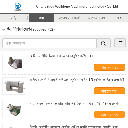
Changzhou Welldone Machinery Technology Co.,Ltd
বাড়ি
পণ্য
আমাদের সম্পর্কে
কারখানা ভ্রমণ
>>
গুঁড়া মিশ্রণ মেশিন
গুণ
supplier.
(52)
3 ডি ফার্মাসিউটিক্যাল পাউডার ব্লেন্ডিং মেশিন 99।
আমাদের সাথে
যোগাযোগ করুন
সলিড / পেস্ট / স্লারি পাউডার ব্লেন্ডিং মেশিন 15 কেজি লোডিং ক্যাপাসিটি
আমাদের সাথে
যোগাযোগ করুন
ধাতু শুকনো মিশ্রণ সরঞ্জাম, ফার্মাসিউটিক্যাল পাউডার শিল্প মিক্সার মেশিন
আমাদের সাথে
যোগাযোগ করুন
থ্রিডি রোটেটিং পাউডার ব্লেন্ডিং মেশিন অবধি ইনফ্রারেড সেফটি বেড়া