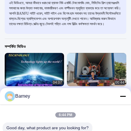
এই ভিডিওতে, আমরা কীভাবে গুয়াংঝো ব্যানফ নিউ এনার্জি টেকনোলজি কোং, লিমিটেড শিল্প চ্যালেঞ্জগুলি
সমাধানের জন্য উন্নত শুকানোর, দানাদারীকরণ এবং বাষ্পীভবন প্রযুক্তি ব্যবহার করে তা অন্বেষণ করি।
আপনি BANFU লাইট ওয়েল, লাইট পাইপ এবং বিশেষ ছাদ সমাধান সহ তাদের উদ্ভাবনী সিস্টেমগুলিতে
বাস্তব-বিশ্বের অ্যাপ্লিকেশন এবং অপারেশনাল অন্তর্দৃষ্টি দেখতে পাবেন। আবিষ্কার করুন কিভাবে
তাদের দক্ষতা বিভিন্ন সেক্টর জুড়ে টেকসই শক্তি এবং দক্ষ বিল্ডিং কর্মক্ষমতা সমর্থন করে।
সম্পর্কিত ভিডিও
04:07
00:44
শিল্প স্প্রে ড্রাইং মেশিন ৩৮০V SUS316L
স্প্রে শুকানোর মেশিন
Barney
৫৫KW গ্যাস/ডিজেল
অন্যান্য ভিডিও
অন্যান্য ভিডিও
May 28, 2025
November 04, 2025
6:44 PM
Good day, what product are you looking for?