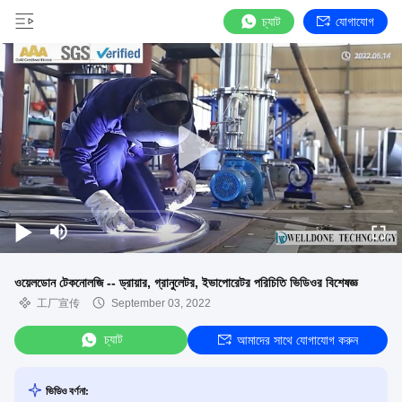
চ্যাট
যোগাযোগ
ওয়েলডোন টেকনোলজি -- ড্রায়ার, গ্রানুলেটর, ইভাপোরেটর পরিচিতি ভিডিওর বিশেষজ্ঞ
工厂宣传
September 03, 2022
চ্যাট
আমাদের সাথে যোগাযোগ করুন
ভিডিও বর্ণনা: