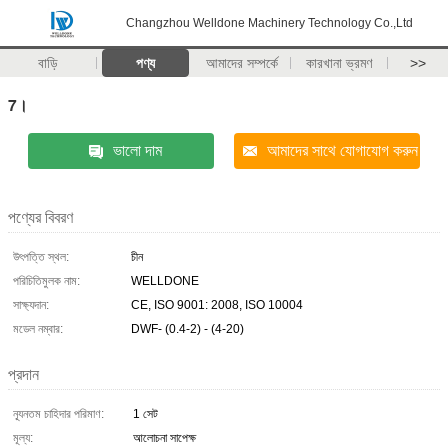
Changzhou Welldone Machinery Technology Co.,Ltd
বাড়ি
পণ্য
আমাদের সম্পর্কে
কারখানা ভ্রমণ
>>
7।
ভালো দাম
আমাদের সাথে যোগাযোগ করুন
পণ্যের বিবরণ
উৎপত্তি স্থল:
চীন
পরিচিতিমুলক নাম:
WELLDONE
সাক্ষ্যদান:
CE, ISO 9001: 2008, ISO 10004
মডেল নম্বার:
DWF- (0.4-2) - (4-20)
প্রদান
ন্যূনতম চাহিদার পরিমাণ:
1 সেট
মূল্য:
আলোচনা সাপেক্ষ