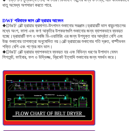
ধাতু অমেধ্য অপসারণ করতে পারে.
DWF পরিবাহক জাল বেল্ট ড্রায়ার আবেদন
◆DWF বেল্ট ড্রায়ার ক্রমাগত-উৎপাদন শুকানোর সরঞ্জাম।ড্রায়ারটি ভাল বায়ুচলাচলের
মধ্যে অংশ, ফালা এবং কণা আকৃতির উপকরণগুলি শুকানোর জন্য ব্যাপকভাবে ব্যবহৃত
হচ্ছে।ড্রায়ারটি ফল ও সবজি ডি-ওয়াটারিং এর জন্য উপযুক্ত যার আর্দ্রতা বেশি এবং
উচ্চ শুকানোর তাপমাত্রা অনুমোদিত নয়।বেল্ট ড্রায়ারের শুকানোর গতি দ্রুত, বাষ্পীভবন
শক্তি বেশি এবং পণ্যের মান ভাল।
◆DWF বেল্ট ড্রায়ার ব্যাপকভাবে ব্যবহৃত হয় এবং বিভিন্ন ধরণের উপাদান যেমন
পিগমেন্ট, ফাইবার, ফল ও উদ্ভিজ্জ, ব্রিকেট ইত্যাদি শুকানোর জন্য সমর্থন করে।