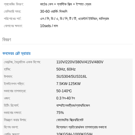
প্যাকেজিং বিবরণ:
কাঠের কেস + প্লাস্টিক ফিল্ম + ইস্পাত ফ্রেম
ডেলিভারি সময়:
30-60 ওয়ার্কিং দিনগুলি
পরিশোধের শর্ত:
এল / সি, ডি / এ, ডি / পি, টি / টি, ওয়েস্টার্ন ইউনিয়ন, মানিগ্রাম
যোগানের ক্ষমতা:
10sets / মাস
বিবরণ
কনভেয়র বেল্ট ড্রায়ার
ভোল্টেজ, বৈদ্যুতিক একক বিশেষ:
110V/220V/380V/415V/480V
হার্টজ:
50Hz, 60Hz
উপাদান:
SUS304/SUS316L
ইনস্টলেশন শক্তি:
7.5KW-125KW
শুকানোর তাপমাত্রা:
50-140℃
ওজন:
0.3 টন-40 টন
হিটিং রিসোর্স:
বাষ্প/ইলেকট্রিক/গ্যাস/ডিজেল
শুকানোর দক্ষতা:
75%
নিয়ন্ত্রণ করার উপায়:
বোতাম/টাচ স্ক্রিন/রিমোট
বিশেষ নকশা:
বিস্ফোরণ প্রতিরোধ/কম তাপমাত্রায় শুকানো
লোডিং ক্ষমতা:
10KGS/H-1000KGS/H