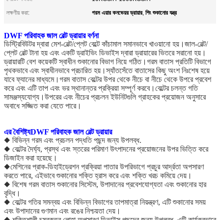
গরম এয়ার কনভেয়র ড্রায়ার
শিং শুকানোর যন্ত্র
লক্ষণীয় করা:
,
DWF পরিবাহক জাল বেল্ট ড্রায়ার বর্ণনা
ডিস্ট্রিবিউটর দ্বারা মেশ-বেল্ট/প্লেট বেল্টে কাঁচামাল সমানভাবে খাওয়ানো হয়।জাল-বেল্ট/
প্লেট বেল্ট টানা হয় এবং একটি ড্রাইভিং ডিভাইস দ্বারা ড্রায়ারের ভিতরে সরানো হয়।
ড্রায়ারটি বেশ কয়েকটি স্বাধীন শুকানোর বিভাগ নিয়ে গঠিত।গরম বাতাস প্রতিটি বিভাগে
পৃথকভাবে এবং স্বাধীনভাবে প্রচারিত হয়।স্যাঁতসেঁতে বাতাসের কিছু অংশ নিঃশেষ হয়ে
যাবে ফ্যানের মাধ্যমে।গরম বাতাস বেল্টের উপর থেকে নীচে বা নীচে থেকে উপরে প্রবেশ
করে এবং এটি তাপ এবং ভর স্থানান্তর প্রক্রিয়া সম্পূর্ণ করবে।বেল্টের চলন্ত গতি
সামঞ্জস্যযোগ্য।উপরের এবং নীচের প্রচলন ইউনিটগুলি গ্রাহকের প্রয়োজন অনুসারে
অবাধে সজ্জিত করা যেতে পারে।
এর বৈশিষ্ট্য
DWF পরিবাহক জাল বেল্ট ড্রায়ার
◆ বিভিন্ন গরম এবং প্রচলন পদ্ধতি পছন্দ জন্য উপলব্ধ.
◆ বেল্টের দৈর্ঘ্য, প্রস্থ এবং স্তরের পরিমাণ উৎপাদনের প্রয়োজনের উপর ভিত্তি করে
ডিজাইন করা হয়েছে।
◆মেশিনের প্রাক-ডিহাইড্রেশন প্রক্রিয়া পাতার উপরিভাগে প্রচুর আর্দ্রতা অপসারণ
করতে পারে, এইভাবে শুকানোর শক্তি হ্রাস করে এবং শক্তি খরচ কমিয়ে দেয়।
◆ বিশেষ গরম বাতাস শুকানোর সিস্টেম, উপাদানের প্রবেশযোগ্যতা এবং শুকানোর হার
বৃদ্ধি।
◆ বেল্টের গতির সমন্বয় এবং বিভিন্ন বিভাগের তাপমাত্রা নিয়ন্ত্রণ, এটি শুকানোর সময়
এবং উপাদানের গুণমান এবং রঙের নিশ্চয়তা দেয়।
◆ শক্তিশালী চুম্বকত্ব লোহা অপসারণ ডিভাইস পছন্দের জন্য উপলব্ধ, এটি কার্যকরভাবে