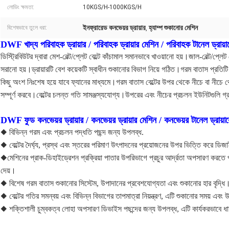
লোডিং ক্ষমতা:
10KGS/H-1000KGS/H
ইনফ্রারেড কনভেয়র ড্রায়ার
হ্যাম্প শুকানোর মেশিন
বিশেষভাবে তুলে ধরা:
,
DWF খাদ্য পরিবাহক ড্রায়ার / পরিবাহক ড্রায়ার মেশিন / পরিবাহক টানেল ড্রায়ারে
ডিস্ট্রিবিউটর দ্বারা মেশ-বেল্ট/প্লেট বেল্টে কাঁচামাল সমানভাবে খাওয়ানো হয়।জাল-বেল্ট/প্লেট
সরানো হয়।ড্রায়ারটি বেশ কয়েকটি স্বাধীন শুকানোর বিভাগ নিয়ে গঠিত।গরম বাতাস প্রতিটি
কিছু অংশ নিঃশেষ হয়ে যাবে ফ্যানের মাধ্যমে।গরম বাতাস বেল্টের উপর থেকে নীচে বা নীচে 
সম্পূর্ণ করবে।বেল্টের চলন্ত গতি সামঞ্জস্যযোগ্য।উপরের এবং নীচের প্রচলন ইউনিটগুলি 
DWF ফুড কনভেয়র ড্রায়ার / কনভেয়র ড্রায়ার মেশিন / কনভেয়র টানেল ড্রায়ারের
◆ বিভিন্ন গরম এবং প্রচলন পদ্ধতি পছন্দ জন্য উপলব্ধ.
◆ বেল্টের দৈর্ঘ্য, প্রস্থ এবং স্তরের পরিমাণ উৎপাদনের প্রয়োজনের উপর ভিত্তি করে ডি
◆মেশিনের প্রাক-ডিহাইড্রেশন প্রক্রিয়া পাতার উপরিভাগে প্রচুর আর্দ্রতা অপসারণ করতে 
দেয়।
◆ বিশেষ গরম বাতাস শুকানোর সিস্টেম, উপাদানের প্রবেশযোগ্যতা এবং শুকানোর হার বৃদ্ধি
◆ বেল্টের গতির সমন্বয় এবং বিভিন্ন বিভাগের তাপমাত্রা নিয়ন্ত্রণ, এটি শুকানোর সময় এবং 
◆ শক্তিশালী চুম্বকত্ব লোহা অপসারণ ডিভাইস পছন্দের জন্য উপলব্ধ, এটি কার্যকরভাবে 