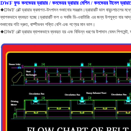
DWF ফুড কনভেয়র ড্রায়ার / কনভেয়র ড্রায়ার মেশিন / কনভেয়র টানেল ড্রায়ার
◆DWF বেল্ট ড্রায়ার ক্রমাগত-উৎপাদন শুকানোর সরঞ্জাম।ড্রায়ারটি ভাল বায়ুচলাচলের ম
ব্যাপকভাবে ব্যবহৃত হচ্ছে।ড্রায়ারটি ফল ও সবজি ডি-ওয়াটারিং এর জন্য উপযুক্ত যার আর্দ্র
শুকানোর গতি দ্রুত, বাষ্পীভবন শক্তি বেশি এবং পণ্যের মান ভাল।
◆DWF বেল্ট ড্রায়ার ব্যাপকভাবে ব্যবহৃত হয় এবং বিভিন্ন ধরণের উপাদান যেমন পিগমেন্ট,