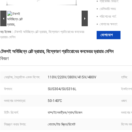
প্যাকেজিং বিবরণ:
ডেলিভারি সময়:
পরিশোধের শর্ত:
যোগানের ক্ষমতা:
বড় ইমেজ :
টেকসই অবিচ্ছিন্ন বেল্ট ড্রায়ার, বিস্ফোরণ প্রতিরোধের কনভেয়র
যোগাযোগ
ড্রায়ার মেশিন
টেকসই অবিচ্ছিন্ন বেল্ট ড্রায়ার, বিস্ফোরণ প্রতিরোধের কনভেয়র ড্রায়ার মেশিন
বিবরণ
ভোল্টেজ, বৈদ্যুতিক একক বিশেষ:
110V/220V/380V/415V/480V
হার্টজ:
উপাদান:
SUS304/SUS316L
ইনস্টলেশ
শুকানোর তাপমাত্রা:
50-140℃
ওজন:
হিটিং রিসোর্স:
বাষ্প/ইলেকট্রিক/গ্যাস/ডিজেল
শুকানোর দ
নিয়ন্ত্রণ করার উপায়:
বোতাম/টাচ স্ক্রিন/রিমোট
বিশেষ নক