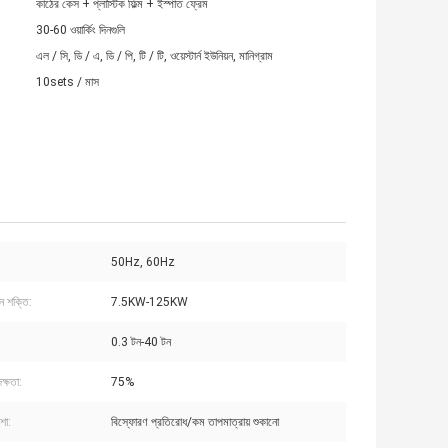
কাঠের কেস + প্লাস্টিক ফিল্ম + ইস্পাত ফ্রেম
30-60 ওয়ার্কিং দিনগুলি
এল / সি, ডি / এ, ডি / পি, টি / টি, ওয়েস্টার্ন ইউনিয়ন, মানিগ্রাম
10sets / মাস
50Hz, 60Hz
ন শক্তি:
7.5KW-125KW
0.3 টন-40 টন
ক্ষতা:
75%
শা:
বিস্ফোরণ প্রতিরোধ/কম তাপমাত্রায় শুকানো