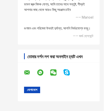
ডাবল স্ক্রু মিশুক যোগ্য, আমি তাদের সাথে সন্তুষ্ট, শীঘ্রই
আপনার কাছ থেকে আরও কিছু সরঞ্জাম চাইব
—— Manoel
গুণমান এবং পরিষেবা উভয়ই দুর্দান্ত, আপনি নির্ভরযোগ্য বন্ধু।
—— জর্জ ক্লেমেন্টে
তোমার দর্শন লগ করা অনলাইন চ্যাট এখন