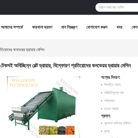
আমাদের সম্পর্কে
কারখানা ভ্রমণ
মান নিয়ন্ত্রণ
যোগাযোগ করুন
খবর
কেস
্রতিরোধের কনভেয়র ড্রায়ার মেশিন
টেকসই অবিচ্ছিন্ন বেল্ট ড্রায়ার, বিস্ফোরণ প্রতিরোধের কনভেয়র ড্রায়ার মেশিন
পণ্যের বিবরণ:
উৎপত্তি স্থল:
পরিচিতিমুলক নাম:
সাক্ষ্যদান:
মডেল নম্বার:
প্রদান:
ন্যূনতম চাহিদার পরিমাণ:
মূল্য: