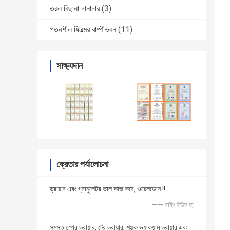
তরল বিছানা দানাদার
(3)
পতনশীল ফিল্মের বাষ্পীভবন
(11)
সাক্ষ্যদান
ক্রেতার পর্যালোচনা
ড্রায়ার এবং গ্রানুলেটর ভাল কাজ করে, ওয়েলডোন !!
—— বাইং ইউন হা
সমস্ত স্প্রে ড্রায়ার, ট্রে ড্রায়ার, শঙ্কু ভ্যাকুয়াম ড্রায়ার এবং