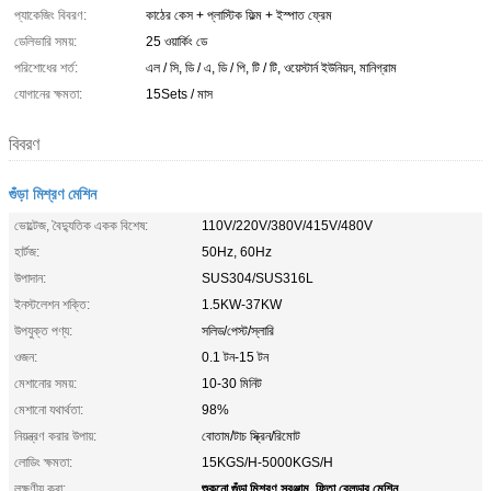
প্যাকেজিং বিবরণ:
কাঠের কেস + প্লাস্টিক ফিল্ম + ইস্পাত ফ্রেম
ডেলিভারি সময়:
25 ওয়ার্কিং ডে
পরিশোধের শর্ত:
এল / সি, ডি / এ, ডি / পি, টি / টি, ওয়েস্টার্ন ইউনিয়ন, মানিগ্রাম
যোগানের ক্ষমতা:
15Sets / মাস
বিবরণ
গুঁড়া মিশ্রণ মেশিন
ভোল্টেজ, বৈদ্যুতিক একক বিশেষ:
110V/220V/380V/415V/480V
হার্টজ:
50Hz, 60Hz
উপাদান:
SUS304/SUS316L
ইনস্টলেশন শক্তি:
1.5KW-37KW
উপযুক্ত পণ্য:
সলিড/পেস্ট/স্লারি
ওজন:
0.1 টন-15 টন
মেশানোর সময়:
10-30 মিনিট
মেশানো যথার্থতা:
98%
নিয়ন্ত্রণ করার উপায়:
বোতাম/টাচ স্ক্রিন/রিমোট
লোডিং ক্ষমতা:
15KGS/H-5000KGS/H
শুকনো গুঁড়া মিশ্রণ সরঞ্জাম
ফিতা ব্লেন্ডার মেশিন
লক্ষণীয় করা:
,