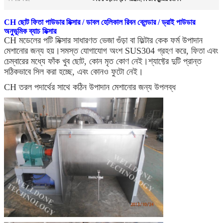
CH ছোট ফিতা পাউডার মিক্সার / ডাবল হেলিকাল রিবন ব্লেন্ডার / ড্রাই পাউডার
অনুভূমিক ব্যাচ মিক্সার
CH মডেলের পটি মিক্সার সাধারণত ভেজা গুঁড়া বা ফিল্টার কেক ফর্ম উপাদান
মেশানোর জন্য হয়।সমস্ত যোগাযোগ অংশ SUS304 গ্রহণ করে, ফিতা এবং
চেম্বারের মধ্যে ফাঁক খুব ছোট, কোন মৃত কোণ নেই।শ্যাফ্টের দুটি প্রান্ত
সঠিকভাবে সিল করা হচ্ছে, এবং কোনও ফুটো নেই।
CH তরল পদার্থের সাথে কঠিন উপাদান মেশানোর জন্য উপলব্ধ