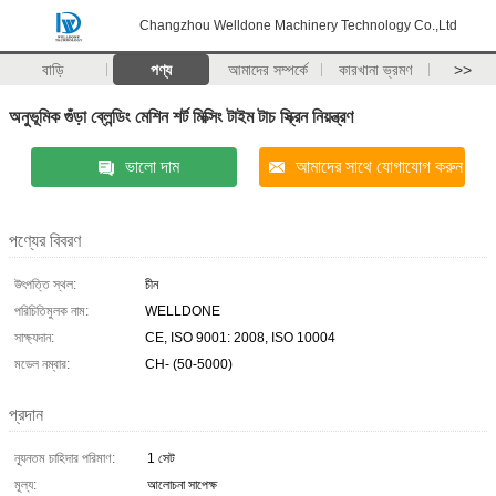
Changzhou Welldone Machinery Technology Co.,Ltd
বাড়ি
পণ্য
আমাদের সম্পর্কে
কারখানা ভ্রমণ
>>
অনুভূমিক গুঁড়া ব্লেন্ডিং মেশিন শর্ট মিক্সিং টাইম টাচ স্ক্রিন নিয়ন্ত্রণ
ভালো দাম
আমাদের সাথে যোগাযোগ করুন
পণ্যের বিবরণ
উৎপত্তি স্থল:
চীন
পরিচিতিমুলক নাম:
WELLDONE
সাক্ষ্যদান:
CE, ISO 9001: 2008, ISO 10004
মডেল নম্বার:
CH- (50-5000)
প্রদান
ন্যূনতম চাহিদার পরিমাণ:
1 সেট
মূল্য:
আলোচনা সাপেক্ষ