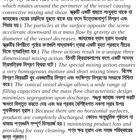
which rotates around the perimeter of the vessel causing
convective mixing and shear.
স্ক্রুটি একটি বাহুতে সংযুক্ত থাকে যা
জাহাজের ঘেরের চারদিকে ঘুরতে থাকে যার ফলে উত্তেজনাপূর্ণ মিশ্রণ এবং
শিয়ার হয়।
The particles at the surface opposite the screw
accelerate downward in a mass flow by gravity as the
diameter of the vessel decreases.
জাহাজের ব্যাস হ্রাস হওয়ায়
স্ক্রুটির বিপরীতে পৃষ্ঠের কণাগুলি মাধ্যাকর্ষণ দ্বারা একটি বৃহত প্রবাহে নীচের
দিকে ত্বরান্বিত হয়।
The three actions result in a unique three
dimensional mixing action.
তিনটি ক্রিয়াকলাপের ফলে একটি অনন্য
ত্রিমাত্রিক মিশ্রণ ক্রিয়া ঘটে।
The special mixing action ensures
a very homogenous mixture and short mixing times.
বিশেষ
মিশ্রণ ক্রিয়াটি খুব একজাতীয় মিশ্রণ এবং সংক্ষিপ্ত মিশ্রণের সময়কে নিশ্চিত
করে।
The conical vessel design allows a wide range of
filling capacities and the mass flow characteristic design
minimizes segregation upon discharge.
শঙ্কু জাহাজ নকশা ভরাট
ক্ষমতা বিস্তৃত করতে দেয় এবং ভর প্রবাহ বৈশিষ্ট্যগত নকশা স্রাব উপর
পৃথকীকরণ হ্রাস।
Because there are no horizontal surfaces,
products are completely discharged.
কোনও অনুভূমিক পৃষ্ঠতল না
থাকায় পণ্যগুলি সম্পূর্ণ ডিসচার্জ হয়।
minimizing product loss and
providing for easy cleaning.
পণ্য ক্ষয় হ্রাস এবং সহজ পরিষ্কারের
জন্য প্রদান।