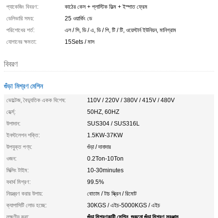
প্যাকেজিং বিবরণ:
কাঠের কেস + প্লাস্টিক ফিল্ম + ইস্পাত ফ্রেম
ডেলিভারি সময়:
25 ওয়ার্কিং ডে
পরিশোধের শর্ত:
এল / সি, ডি / এ, ডি / পি, টি / টি, ওয়েস্টার্ন ইউনিয়ন, মানিগ্রাম
যোগানের ক্ষমতা:
15Sets / মাস
বিবরণ
গুঁড়া মিশ্রণ মেশিন
ভোল্টেজ, বৈদ্যুতিক একক বিশেষ:
110V / 220V / 380V / 415V / 480V
হের্ত্স্:
50HZ, 60HZ
উপাদান:
SUS304 / SUS316L
ইনস্টলেশন শক্তি:
1.5KW-37KW
উপযুক্ত পণ্য:
গুঁড়া / দানাদার
ওজন:
0.2Ton-10Ton
মিক্সিং টাইম:
10-30minutes
যথার্থ মিশ্রণ:
99.5%
নিয়ন্ত্রণ করার উপায়:
বোতাম / টাচ স্ক্রিন / রিমোট
ক্যাপাসিটি লোড হচ্ছে:
30KGS / এইচ-5000KGS / এইচ
গুঁড়া মিশ্রণকারী মেশিন
শুকনো গুঁড়া মিশ্রণ সরঞ্জাম
লক্ষণীয় করা:
,