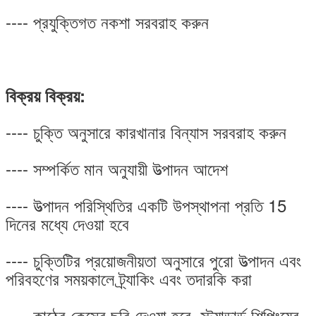
---- প্রযুক্তিগত নকশা সরবরাহ করুন
বিক্রয় বিক্রয়:
---- চুক্তি অনুসারে কারখানার বিন্যাস সরবরাহ করুন
---- সম্পর্কিত মান অনুযায়ী উত্পাদন আদেশ
---- উত্পাদন পরিস্থিতির একটি উপস্থাপনা প্রতি 15
দিনের মধ্যে দেওয়া হবে
---- চুক্তিটির প্রয়োজনীয়তা অনুসারে পুরো উত্পাদন এবং
পরিবহণের সময়কালে ট্র্যাকিং এবং তদারকি করা
---- কাঠের কেসের ছবি দেওয়া হবে, স্ট্যান্ডার্ড শিপিংয়ের