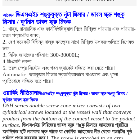
ডিএসএইচ শঙ্কুযুক্ত নুটা মিক্সার / ডাবল স্ক্রু শঙ্কু
আবেদন
মিক্সার / ঘূর্ণমান ডাবল স্ক্রু মিশুক
1. খাদ্য, রাসায়নিক এবং ফার্মাসিউটিক্যাল শিল্পে মিশ্রিত পাউডার এবং পাউডার-
তরল পণ্যগুলির জন্য;
2. বেশ কয়েকটি বিভিন্ন বাল্ক ঘনত্বের সাথে মিশ্রিত উপকরণগুলিতে বিশেষত
ভাল
3. মিক্সিং জাহাজের পরিমাণ: 300-30000L;
4.জিএমপি নকশা
5. তরল স্প্রে সিস্টেম এবং গরম জ্যাকেট সজ্জিত করা যেতে পারে।
Automatic. ভ্যাকুয়াম ফিডার স্বয়ংক্রিয়ভাবে খাওয়ানো এবং ধুলো
প্রতিরোধে সজ্জিত হতে পারে।
ওয়ার্কিং নীতিমালা
ডিএসএইচ শঙ্কুযুক্ত নুটা মিক্সার / ডাবল স্ক্রু শঙ্কু মিক্সার /
ঘূর্ণমান ডাবল স্ক্রু মিশুক
DSH series double screw cone mixer consists of two
cylindrical screws located at the vessel wall that conveys
product from the bottom of the conical vessel to the poduct
surface.
ডিএসএইচ সিরিজের ডাবল স্ক্রু শঙ্কু মিক্সারে জাহাজের প্রাচীরে
অবস্থিত দুটি নলাকার স্ক্রু থাকে যা কোণিক জাহাজের নীচ থেকে পডাক্টের পৃষ্ঠ
পর্যন্ত পণ্য সরবরাহ করে।
The screw is attached to an arm