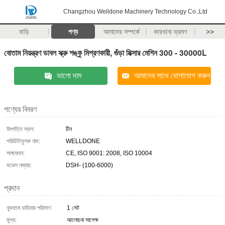
Changzhou Welldone Machinery Technology Co.,Ltd
বাড়ি
পণ্য
আমাদের সম্পর্কে
কারখানা ভ্রমণ
>>
বোতাম নিয়ন্ত্রণ ডাবল স্ক্রু শঙ্কু মিশ্রণকারী, গুঁড়া মিক্সার মেশিন 300 - 30000L
ভালো দাম
আমাদের সাথে যোগাযোগ করুন
পণ্যের বিবরণ
উৎপত্তি স্থল:
চীন
পরিচিতিমুলক নাম:
WELLDONE
সাক্ষ্যদান:
CE, ISO 9001: 2008, ISO 10004
মডেল নম্বার:
DSH- (100-6000)
প্রদান
ন্যূনতম চাহিদার পরিমাণ:
1 সেট
মূল্য:
আলোচনা সাপেক্ষ