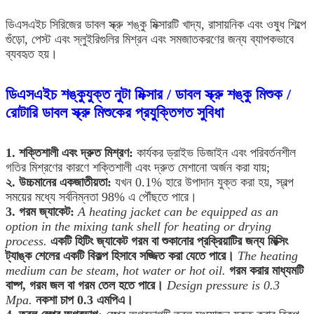
ডিএসএইচ সিরিজের ডাবল স্ক্রু শঙ্কু মিক্সারটি খাদ্য, রাসায়নিক এবং ওষুধ শিল্পে
গুঁড়ো, পেস্ট এবং স্লুইরিগুলির মিশ্রন এবং সমজাতকরণের জন্য ব্যাপকভাবে
ব্যবহৃত হয়।
ডিএসএইচ শঙ্কুযুক্ত নুটা মিক্সার / ডাবল স্ক্রু শঙ্কু মিশুক /
রোটারি ডাবল স্ক্রু মিশুকের প্রযুক্তিগত সুবিধা
1. শক্তিশালী এবং দ্রুত মিশ্রণ:
কার্যকর ড্রাইভ ডিজাইন এবং পরিবর্তনশীল
গতির মিশ্রণের কারণে শক্তিশালী এবং দ্রুত মেশানো অর্জন করা যায়;
২. উচ্চমানের একজাতীয়তা:
যখন 0.1% হারে উপাদান যুক্ত করা হয়, স্বল্প
সময়ের মধ্যে সর্বনিম্নতা 98% এ পৌঁছতে পারে।
3. গরম জ্যাকেট:
A heating jacket can be equipped as an
option in the mixing tank shell for heating or drying
process.
একটি হিটিং জ্যাকেট গরম বা শুকানোর প্রক্রিয়াটির জন্য মিক্সিং
ট্যাঙ্ক শেলের একটি বিকল্প হিসাবে সজ্জিত করা যেতে পারে।
The heating
medium can be steam, hot water or hot oil.
গরম করার মাধ্যমটি
বাষ্প, গরম জল বা গরম তেল হতে পারে।
Design pressure is 0.3
Mpa.
নকশা চাপ 0.3 এমপিএ।