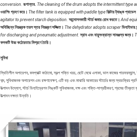
conversion.
রূপান্তর.
The cleaning of the drum adopts the intermittent type 
ওয়াশিং গ্রহণ করে।
The filter tank is equipped with paddle type
ফিল্টার ট্যাঙ্ক প্যাডে
agitator to prevent starch deposition.
আন্দোলনকারী স্টার্চ জমার রোধ করতে।
And equip
অবিচ্ছিন্ন নিয়ন্ত্রক তরল স্তর নিয়ন্ত্রণ সজ্জিত।
The dehydrator adopts scraper
ডিহাইডার স্
for discharging and pneumatic adjustment.
স্রাব এবং বায়ুসংক্রান্ত সামঞ্জস্য জন্য।
T
ফলকটি উচ্চ কঠোরতার মিশ্রণে তৈরি।
সুবিধা
স্থিতিশীল অপারেশন, কমপ্যাক্ট কাঠামো, স্বল্প শক্তি খরচ, ছোট মেঝে এলাকা, ভাল কাজের পারফরম্যান্স, 
শব্দ, সুবিধাজনক অপারেশন এবং রক্ষণাবেক্ষণ, এটি বড় এবং মাঝারি আকারের স্টার্চের জন্য স্বয়ংক্রিয় প্র
উত্পাদন উদ্যোগ, স্টার্চ ডিহাইড্রেশন লিঙ্কটি সুবিধাজনক, দক্ষ এবং শক্তি-সাশ্রয়ীকরণ, শ্রমের তীব্র
উত্পাদন দক্ষতা উন্নতি।