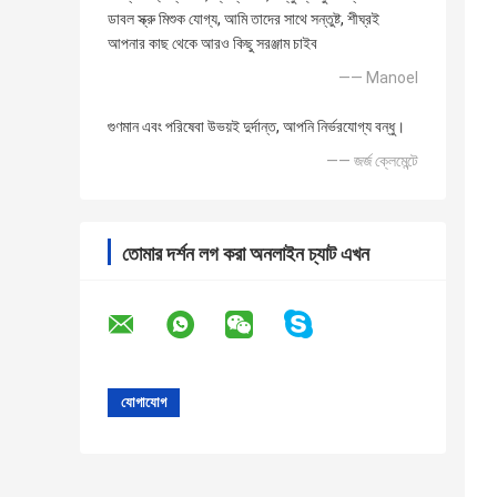
ডাবল স্ক্রু মিশুক যোগ্য, আমি তাদের সাথে সন্তুষ্ট, শীঘ্রই
আপনার কাছ থেকে আরও কিছু সরঞ্জাম চাইব
—— Manoel
গুণমান এবং পরিষেবা উভয়ই দুর্দান্ত, আপনি নির্ভরযোগ্য বন্ধু।
—— জর্জ ক্লেমেন্টে
তোমার দর্শন লগ করা অনলাইন চ্যাট এখন