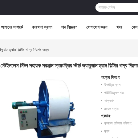
আমাদের সম্পর্কে
কারখানা ভ্রমণ
মান নিয়ন্ত্রণ
যোগাযোগ করুন
খবর
কেস
াকুয়াম ড্রাম ফিল্টার খাদ্য শিল্পের জন্য
স্টেইনলেস স্টিল সহায়ক সরঞ্জাম স্বয়ংক্রিয় স্টার্চ ভ্যাকুয়াম ড্রাম ফিল্টার খাদ্য শিল্প
পণ্যের বিবরণ:
উৎপত্তি স্থল:
পরিচিতিমুলক নাম:
সাক্ষ্যদান:
মডেল নম্বার:
প্রদান:
ন্যূনতম চাহিদার পরিমাণ:
মূল্য: