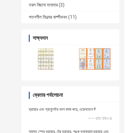
তরল বিছানা দানাদার
(3)
পতনশীল ফিল্মের বাষ্পীভবন
(11)
সাক্ষ্যদান
ক্রেতার পর্যালোচনা
ড্রায়ার এবং গ্রানুলেটর ভাল কাজ করে, ওয়েলডোন !!
—— বাইং ইউন হা
সমস্ত স্প্রে ড্রায়ার, ট্রে ড্রায়ার, শঙ্কু ভ্যাকুয়াম ড্রায়ার এবং