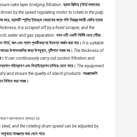
sure cake layer bridging filtration.
ড্রাম ফিল্টার (স্টার্চ শুকানোর
driven by the speed regulating motor to rotate in the pulp
 করে, ড্রামটি স্পন্দিত ট্যাঙ্কে ঘোরানোর জন্য গতি নিয়ন্ত্রণকারী মোটর দ্বারা
hickness, it is scraped off by a fixed scraper, and the
tarch, water and gas separation.
যখন এটি একটি নির্দিষ্ট বেধে পৌঁছে
তে স্টার্চ, জল এবং গ্যাস পৃথকীকরণের উদ্দেশ্য অর্জন করা যায়।
It is suitable
ারের উপাদানগুলির জন্য উপযুক্ত, বৃষ্টিপাত সহজ নয়।
The thickness of
রে।
It can continuously carry out suction filtration and
তন্যপান পরিস্রাবণ এবং ডিহাইড্রেশন চালিয়ে যেতে পারে।
The equipment
 dry and ensure the quality of starch products.
সরঞ্জামগুলি
ুণমান নিশ্চিত করা সহজ।
কীকরণে ব্যাপকভাবে ব্যবহৃত হয়
s steel, and the rotating drum speed can be adjusted by
ি অনুসারে সামঞ্জস্য করা যেতে পারে