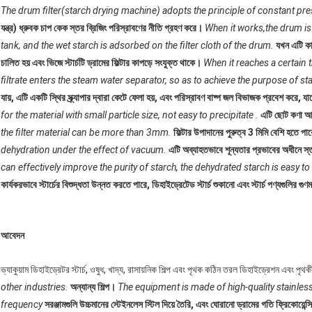
The drum filter(starch drying machine) adopts the principle of constant pres
যন্ত্র) ধ্রুবক চাপ কেক স্তর ব্রিজিং পরিস্রাবণের নীতি গ্রহণ করে।
When it works,the drum is 
tank, and the wet starch is adsorbed on the filter cloth of the drum.
যখন এটি কাজ
চালিত হয় এবং ভিজে স্টার্চটি ড্রামের ফিল্টার কাপড়ে সংযুক্ত থাকে।
When it reaches a certain t
filtrate enters the steam water separator, so as to achieve the purpose of s
যায়, এটি একটি স্থির স্ক্র্যাপার দ্বারা কেটে ফেলা হয়, এবং পরিস্রাবণ বাষ্প জল বিভাজক প্রবেশ করে, যা
for the material with small particle size, not easy to precipitate .
এটি ছোট কণা আক
the filter material can be more than 3mm.
ফিল্টার উপাদানের পুরুত্ব 3 মিমি বেশি হতে পা
dehydration under the effect of vacuum.
এটি অব্যাহতভাবে শূন্যতার প্রভাবের অধীনে স্
can effectively improve the purity of starch, the dehydrated starch is easy to
কার্যকরভাবে স্টার্চের বিশুদ্ধতা উন্নত করতে পারে, ডিহাইড্রেটেড স্টার্চ শুকানো এবং স্টার্চ পণ্যগুলির গ
আবেদন
ভ্যাকুয়াম ডিহাইড্রেটর স্টার্চ, ওষুধ, খাদ্য, রাসায়নিক শিল্প এবং পৃথক কঠিন তরল ডিহাইড্রেশন এবং পৃথ
other industries.
অন্যান্য শিল্প।
The equipment is made of high-quality stainles
frequency
সরঞ্জামগুলি উচ্চমানের স্টেইনলেস স্টিল দিয়ে তৈরি, এবং ঘোরানো ড্রামের গতি ফ্রিকোয়েন্স