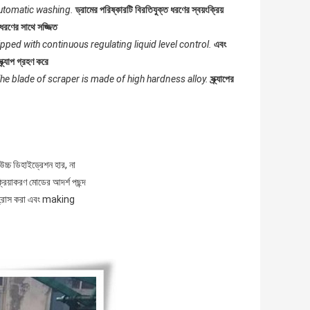
automatic washing.
ড্রামের পরিষ্কারটি বিরতিযুক্ত ধরণের স্বয়ংক্রিয়
ল ধরণের সাথে সজ্জিত
ped with continuous regulating liquid level control.
এবং
ক্র্যাপ গ্রহণ করে
he blade of scraper is made of high hardness alloy.
স্ক্র্যাপের
উচ্চ ডিহাইড্রেশন হার, না
ক্রিয়াকরণ মোডের আদর্শ পছন্দ
তা হ্রাস করা এবং making