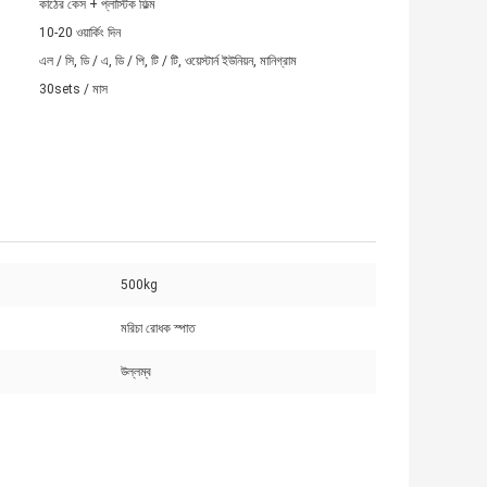
কাঠের কেস + প্লাস্টিক ফিল্ম
10-20 ওয়ার্কিং দিন
এল / সি, ডি / এ, ডি / পি, টি / টি, ওয়েস্টার্ন ইউনিয়ন, মানিগ্রাম
30sets / মাস
500kg
মরিচা রোধক স্পাত
উল্লম্ব