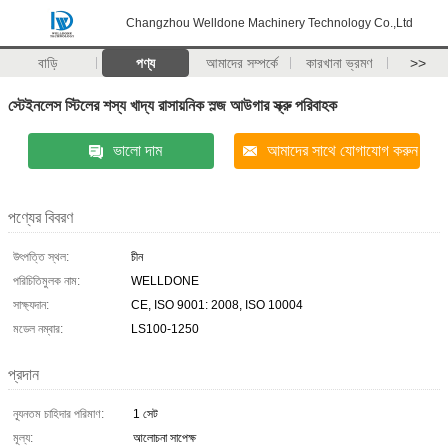
Changzhou Welldone Machinery Technology Co.,Ltd
বাড়ি
পণ্য
আমাদের সম্পর্কে
কারখানা ভ্রমণ
>>
স্টেইনলেস স্টিলের শস্য খাদ্য রাসায়নিক স্ল্জ আউগার স্ক্রু পরিবাহক
ভালো দাম
আমাদের সাথে যোগাযোগ করুন
পণ্যের বিবরণ
উৎপত্তি স্থল:
চীন
পরিচিতিমুলক নাম:
WELLDONE
সাক্ষ্যদান:
CE, ISO 9001: 2008, ISO 10004
মডেল নম্বার:
LS100-1250
প্রদান
ন্যূনতম চাহিদার পরিমাণ:
1 সেট
মূল্য:
আলোচনা সাপেক্ষ