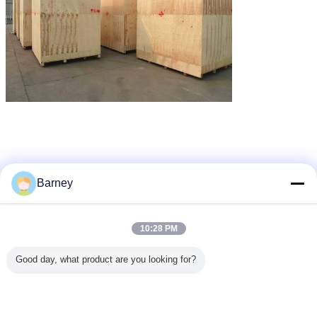
Barney
aux সরঞ্জাম
সহায়ক মেশিন
aux যন্ত্রপাতি
ট্যাগ:
,
,
10:28 PM
এর সেরা মূল্য পান
Good day, what product are you looking for?
স্টেইনলেস স্টিলের শস্য খাদ্য রাসায়নিক স্ল্জ
আউগার স্ক্রু পরিবাহক