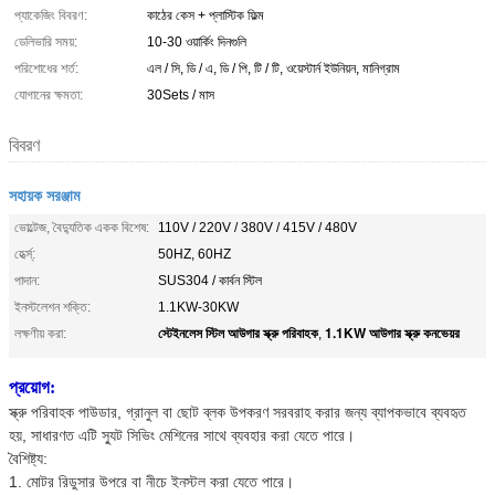
প্যাকেজিং বিবরণ:
কাঠের কেস + প্লাস্টিক ফিল্ম
ডেলিভারি সময়:
10-30 ওয়ার্কিং দিনগুলি
পরিশোধের শর্ত:
এল / সি, ডি / এ, ডি / পি, টি / টি, ওয়েস্টার্ন ইউনিয়ন, মানিগ্রাম
যোগানের ক্ষমতা:
30Sets / মাস
বিবরণ
সহায়ক সরঞ্জাম
ভোল্টেজ, বৈদ্যুতিক একক বিশেষ:
110V / 220V / 380V / 415V / 480V
হের্ত্স্:
50HZ, 60HZ
পাদান:
SUS304 / কার্বন স্টিল
ইনস্টলেশন শক্তি:
1.1KW-30KW
স্টেইনলেস স্টিল আউগার স্ক্রু পরিবাহক
1.1KW আউগার স্ক্রু কনভেয়র
লক্ষণীয় করা:
,
প্রয়োগ:
স্ক্রু পরিবাহক পাউডার, গ্রানুল বা ছোট ব্লক উপকরণ সরবরাহ করার জন্য ব্যাপকভাবে ব্যবহৃত
হয়, সাধারণত এটি স্যুট সিভিং মেশিনের সাথে ব্যবহার করা যেতে পারে।
বৈশিষ্ট্য:
1. মোটর রিডুসার উপরে বা নীচে ইনস্টল করা যেতে পারে।