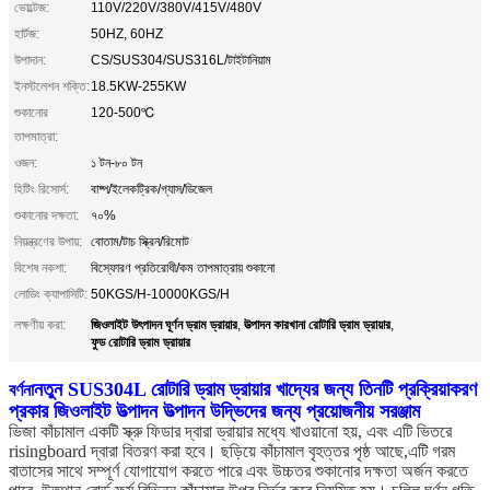
ভোল্টেজ:
110V/220V/380V/415V/480V
হার্টজ:
50HZ, 60HZ
উপাদান:
CS/SUS304/SUS316L/টাইটানিয়াম
ইনস্টলেশন শক্তি:
18.5KW-255KW
শুকানোর
120-500℃
তাপমাত্রা:
ওজন:
১ টন-৮০ টন
হিটিং রিসোর্স:
বাষ্প/ইলেকট্রিক/গ্যাস/ডিজেল
শুকানোর দক্ষতা:
৭০%
নিয়ন্ত্রণের উপায়:
বোতাম/টাচ স্ক্রিন/রিমোট
বিশেষ নকশা:
বিস্ফোরণ প্রতিরোধী/কম তাপমাত্রায় শুকানো
লোডিং ক্যাপাসিটি:
50KGS/H-10000KGS/H
জিওলাইট উৎপাদন ঘূর্ণন ড্রাম ড্রায়ার
উত্পাদন কারখানা রোটারি ড্রাম ড্রায়ার
লক্ষণীয় করা:
,
,
ফুড রোটারি ড্রাম ড্রায়ার
নতুন SUS304L রোটারি ড্রাম ড্রায়ার খাদ্যের জন্য তিনটি প্রক্রিয়াকরণ
বর্ণনা
প্রকার জিওলাইট উত্পাদন উত্পাদন উদ্ভিদের জন্য প্রয়োজনীয় সরঞ্জাম
ভিজা কাঁচামাল একটি স্ক্রু ফিডার দ্বারা ড্রায়ার মধ্যে খাওয়ানো হয়, এবং এটি ভিতরে
risingboard দ্বারা বিতরণ করা হবে। ছড়িয়ে কাঁচামাল বৃহত্তর পৃষ্ঠ আছে,এটি গরম
বাতাসের সাথে সম্পূর্ণ যোগাযোগ করতে পারে এবং উচ্চতর শুকানোর দক্ষতা অর্জন করতে