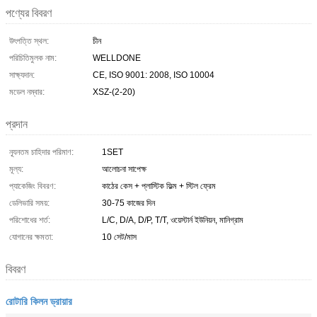
পণ্যের বিবরণ
উৎপত্তি স্থল:
চীন
পরিচিতিমুলক নাম:
WELLDONE
সাক্ষ্যদান:
CE, ISO 9001: 2008, ISO 10004
মডেল নম্বার:
XSZ-(2-20)
প্রদান
ন্যূনতম চাহিদার পরিমাণ:
1SET
মূল্য:
আলোচনা সাপেক্ষ
প্যাকেজিং বিবরণ:
কাঠের কেস + প্লাস্টিক ফিল্ম + স্টিল ফ্রেম
ডেলিভারি সময়:
30-75 কাজের দিন
পরিশোধের শর্ত:
L/C, D/A, D/P, T/T, ওয়েস্টার্ন ইউনিয়ন, মানিগ্রাম
যোগানের ক্ষমতা:
10 সেট/মাস
বিবরণ
রোটারি কিলন ড্রায়ার