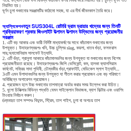
পারে. উত্থান বোর্ড ফর্ম বিভিন্ন কাঁচামাল উপর নির্ভর করে নিয়মিত হয়। চুল্লি ঘূর্ণন গতি
নিয়মিত হয়।
ঘূর্ণন চুলা শুকানোর সরঞ্জামটির কাঠামো সহজ, যা এর দীর্ঘ জীবনকাল তৈরি করে।
নতুন SUS304L রোটারি ড্রাম ড্রায়ার খাদ্যের জন্য তিনটি
অ্যাপ্লিকেশন
প্রক্রিয়াকরণ প্রকার জিওলাইট উত্পাদন উত্পাদন উদ্ভিদের জন্য প্রয়োজনীয়
সরঞ্জাম
1. এটি বড় আকার এবং ভারী নির্দিষ্ট মাধ্যাকর্ষণের সাথে কাঁচামাল শুকানোর জন্য
উপযুক্ত। উদাহরণস্বরূপঃ খনি, উচ্চ চুল্লির slag, কয়লা, ধাতব গুঁড়া, ফসফরাস
সার,অ্যামোনিয়াম সালফেট ইত্যাদি.
2. এটি গুঁড়া, গ্রানুলা আকারে কাঁচামালগুলির জন্য উপযুক্ত যা শুকানোর জন্য বিশেষ
প্রয়োজনীয়তা রয়েছে। উদাহরণস্বরূপঃ জিপি ভেসিকেন্ট, কম, হালকা ক্যালসিয়াম
কার্বনেট, সক্রিয় সাদা পৃথিবী, চৌম্বকীয় গুঁড়া,গ্রাফাইট, মেডিকেল স্লাগ ইত্যাদি...
3এটি এমন উপাদানগুলির জন্য উপযুক্ত যা শীতল করার প্রয়োজন এবং বড় পরিমাণে
অবিচ্ছিন্ন অপারেশন প্রয়োজন।
4. প্রয়োজন হলে উচ্চ শুকানোর তাপমাত্রা অর্ডার করার সময় উল্লেখ করা উচিত।
5. ধুলো চিকিত্সার বিভিন্ন পদ্ধতি যেমন সাইক্লোন বিভাজক, ব্যাগ ফিল্টার এবং ওয়াশিং
টাওয়ার নির্বাচন করুন।
6ব্যবহৃত তাপ সম্পদঃ বিদ্যুৎ, স্ট্রিম, তাপ পাইপ, চুলা বা অপচয় তাপ