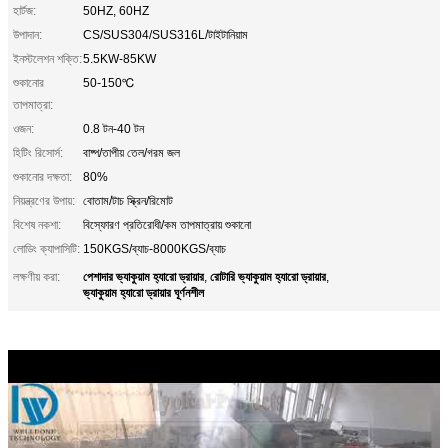
হার্টজ:
50HZ, 60HZ
উপাদান:
CS/SUS304/SUS316L/টাইটানিয়াম
ইনস্টলেশন শক্তি:
5.5KW-85KW
শুকানোর
50-150℃
তাপমাত্রা:
ওজন:
0.8 টন-40 টন
হিটিং রিসোর্স:
বাষ্প/তাপীয় তেল/গরম জল
শুকানোর দক্ষতা:
80%
নিয়ন্ত্রণের উপায়:
বোতাম/টাচ স্ক্রিন/রিমোট
বিশেষ নকশা:
বিস্ফোরণ প্রতিরোধী/কম তাপমাত্রায় শুকানো
লোডিং ক্যাপাসিটি:
150KGS/ব্যাচ-8000KGS/ব্যাচ
পেশাদার ভ্যাকুয়াম হ্যারো ড্রায়ার
রোটারি ভ্যাকুয়াম হ্যারো ড্রায়ার
লক্ষণীয় করা:
,
,
ভ্যাকুয়াম হ্যারো ড্রায়ার ঘূর্ণনশীল