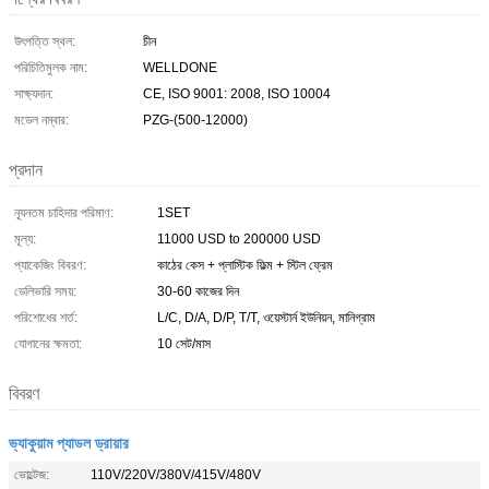
উৎপত্তি স্থল:
চীন
পরিচিতিমুলক নাম:
WELLDONE
সাক্ষ্যদান:
CE, ISO 9001: 2008, ISO 10004
মডেল নম্বার:
PZG-(500-12000)
প্রদান
ন্যূনতম চাহিদার পরিমাণ:
1SET
মূল্য:
11000 USD to 200000 USD
প্যাকেজিং বিবরণ:
কাঠের কেস + প্লাস্টিক ফিল্ম + স্টিল ফ্রেম
ডেলিভারি সময়:
30-60 কাজের দিন
পরিশোধের শর্ত:
L/C, D/A, D/P, T/T, ওয়েস্টার্ন ইউনিয়ন, মানিগ্রাম
যোগানের ক্ষমতা:
10 সেট/মাস
বিবরণ
ভ্যাকুয়াম প্যাডল ড্রায়ার
ভোল্টেজ:
110V/220V/380V/415V/480V