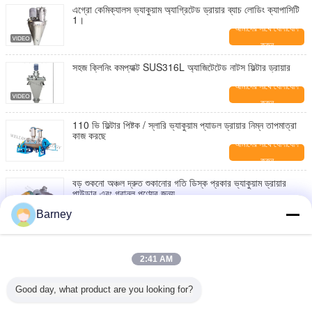
এগ্রো কেমিক্যালস ভ্যাকুয়াম অ্যাগ্রিটেড ড্রায়ার ব্যাচ লোডিং ক্যাপাসিটি
1।
আমাদের সাথে যোগাযোগ
করুন
সহজ ক্লিনিং কমপ্যাক্ট SUS316L অ্যাজিটেটেড নাটস ফিল্টার ড্রায়ার
আমাদের সাথে যোগাযোগ
করুন
110 ভি ফিল্টার পিষ্টক / স্লারি ভ্যাকুয়াম প্যাডল ড্রায়ার নিম্ন তাপমাত্রা
কাজ করছে
আমাদের সাথে যোগাযোগ
করুন
বড় শুকনো অঞ্চল দ্রুত শুকানোর গতি ডিস্ক প্রকার ভ্যাকুয়াম ড্রায়ার
পাউডার এবং গ্রানুল পণ্যের জন্য
আমাদের সাথে যোগাযোগ
Barney
করুন
ভ্যাকুয়াম প্যাডেল ড্রায়ার উচ্চ ভ্যাকুয়াম ডিগ্রি টাইটানিয়াম উপাদান
2:41 AM
আমাদের সাথে যোগাযোগ
করুন
Good day, what product are you looking for?
জেডএইচজি সিরিজ সিএস ম্যাটেরিয়াল ভ্যাকুয়াম রেক ড্রায়ার বিস্ফোরণ
প্রতিরোধের মাছের খাবারের জন্য